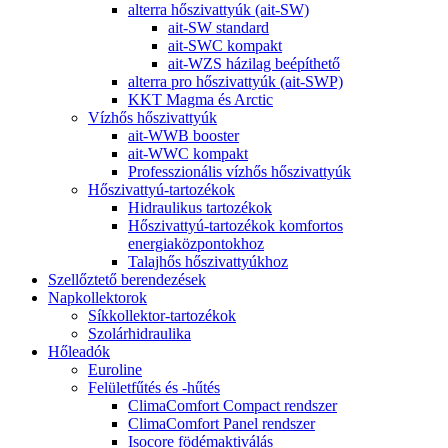
alterra hőszivattyúk (ait-SW)
ait-SW standard
ait-SWC kompakt
ait-WZS házilag beépíthető
alterra pro hőszivattyúk (ait-SWP)
KKT Magma és Arctic
Vízhős hőszivattyúk
ait-WWB booster
ait-WWC kompakt
Professzionális vízhős hőszivattyúk
Hőszivattyú-tartozékok
Hidraulikus tartozékok
Hőszivattyú-tartozékok komfortos
energiaközpontokhoz
Talajhős hőszivattyúkhoz
Szellőztető berendezések
Napkollektorok
Síkkollektor-tartozékok
Szolárhidraulika
Hőleadók
Euroline
Felületfűtés és -hűtés
ClimaComfort Compact rendszer
ClimaComfort Panel rendszer
Isocore födémaktiválás