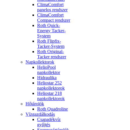
ClimaComfort
panelos rendszer
ClimaComfort
Compact rendszer
Roth Quick-
Energy Tacker-
System
Roth Flipfix-
Tacker-System
Roth Original-
Tacker rendszer
Napkollektorok
HelioPool
napkollektor
Hidraulika
Heliostar 252
napkollektorok
Heliostar 218
napkollektorok
Hőtárolók
Roth Quadroline
Vízgazdálkodás
Csapadékvíz
gyűjtés
Szennyvíztárolók