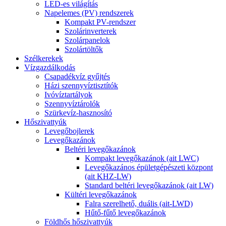
LED-es világítás
Napelemes (PV) rendszerek
Kompakt PV-rendszer
Szolárinverterek
Szolárpanelok
Szolártöltők
Szélkerekek
Vízgazdálkodás
Csapadékvíz gyűjtés
Házi szennyvíztisztítók
Ivóvíztartályok
Szennyvíztárolók
Szürkevíz-hasznosító
Hőszivattyúk
Levegőbojlerek
Levegőkazánok
Beltéri levegőkazánok
Kompakt levegőkazánok (ait LWC)
Levegőkazános épületgépészeti központ
(ait KHZ-LW)
Standard beltéri levegőkazánok (ait LW)
Kültéri levegőkazánok
Falra szerelhető, duális (ait-LWD)
Hűtő-fűtő levegőkazánok
Földhős hőszivattyúk