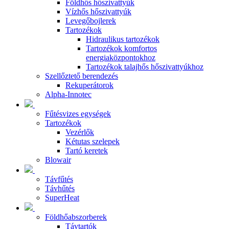
Földhős hőszivattyúk
Vízhős hőszivattyúk
Levegőbojlerek
Tartozékok
Hidraulikus tartozékok
Tartozékok komfortos
energiaközpontokhoz
Tartozékok talajhős hőszivattyúkhoz
Szellőztető berendezés
Rekuperátorok
Alpha-Innotec
Fűtésvizes egységek
Tartozékok
Vezérlők
Kétutas szelepek
Tartó keretek
Blowair
Távfűtés
Távhűtés
SuperHeat
Földhőabszorberek
Távtartók