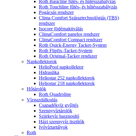
Roth Basicline fűtés- és hűtésszabályzás
Roth Touchline fűtés- és hűtésszabályzás
Pogácsás rendszer
Clima Comfort Száraztechnológiás (TBS)
rendszer
Isocore födémaktiválás
ClimaComfort panelos rendszer
ClimaComfort Compact rendszer
Roth Quick-Energy Tacker-System
Roth Flipfix-Tacker-System
Roth Original-Tacker rendszer
Napkollektorok
HelioPool napkollektor
Hidraulika
Heliostar 252 napkollektorok
Heliostar 218 napkollektorok
Hőtárolók
Roth Quadroline
Vízgazdálkodás
Csapadékvíz gyűjtés
Szennyvíztárolók
Szürkevíz hasznosító
Házi szennyvíz tisztítók
Ivóvíztartályok
Roth