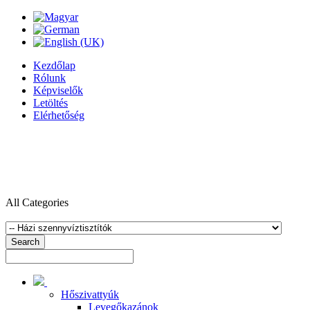
Kezdőlap
Rólunk
Képviselők
Letöltés
Elérhetőség
All Categories
Search
Hőszivattyúk
Levegőkazánok