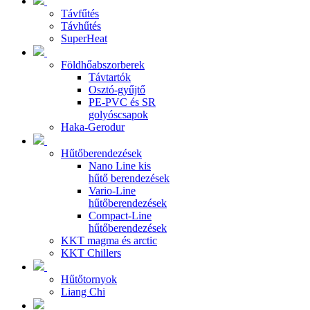
Távfűtés
Távhűtés
SuperHeat
Földhőabszorberek
Távtartók
Osztó-gyűjtő
PE-PVC és SR
golyóscsapok
Haka-Gerodur
Hűtőberendezések
Nano Line kis
hűtő berendezések
Vario-Line
hűtőberendezések
Compact-Line
hűtőberendezések
KKT magma és arctic
KKT Chillers
Hűtőtornyok
Liang Chi