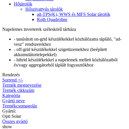
Hőtárolók
Hőszivattyús tárolók
ait-TPS(K), WWS és MFS Solar tárolók
Roth Quadroline
Napelemes inverterek széleskörű tárháza
- tanúsított on-grid készülékekkel közhálózatra tápláló, "ad-
vesz" rendszerekhez
- off-grid készülékekkel szigetüzemekhez (beépített
akkumulátortelepekkel)
- hibrid készülékekkel a napelemek mellett közhálózatból
és/vagy aggregátorból táplált fogyasztókhoz
Rendezés
Sorrend +/-
Termék megnevezése
Termék cikkszám
Kategória
Gyártó neve
Termékcsomagolás
Gyártó:
Opti Solar
Összes gyártó
show