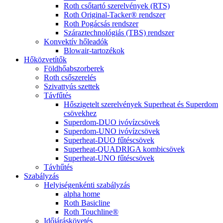
Roth csőtartó szerelvények (RTS)
Roth Original-Tacker® rendszer
Roth Pogácsás rendszer
Száraztechnológiás (TBS) rendszer
Konvektív hőleadók
Blowair-tartozékok
Hőközvetítők
Földhőabszorberek
Roth csőszerelés
Szivattyús szettek
Távfűtés
Hőszigetelt szerelvények Superheat és Superdom
csövekhez
Superdom-DUO ivóvízcsövek
Superdom-UNO ivóvízcsövek
Superheat-DUO fűtéscsövek
Superheat-QUADRIGA kombicsövek
Superheat-UNO fűtéscsövek
Távhűtés
Szabályzás
Helyiségenkénti szabályzás
alpha home
Roth Basicline
Roth Touchline®
Időjáráskövetés