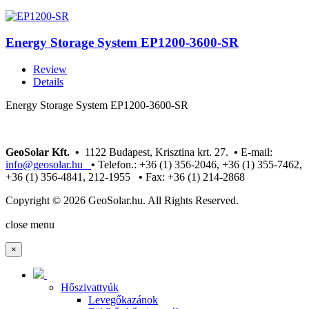
Energy Storage System EP1200-3600-SR
Review
Details
Energy Storage System EP1200-3600-SR
GeoSolar Kft. •
1122 Budapest, Krisztina krt. 27.
•
E-mail:
info@geosolar.hu
•
Telefon.: +36 (1) 356-2046, +36 (1) 355-7462,
+36 (1) 356-4841, 212-1955
•
Fax: +36 (1) 214-2868
Copyright © 2026 GeoSolar.hu. All Rights Reserved.
Joomla! 3 Templates
close menu
×
Hőszivattyúk
Levegőkazánok