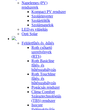
Napelemes (PV)
rendszerek
Kompact PV rendszer
Szolárinverter
Szolártöltők
Szolárpanelok
LED-es világítás
Opti Solar
Felületfűtés és -hűtés
Roth csőtartó
szerelvények
(RTS)
Roth Basicline
fűtés- és
hűtésszabályzás
Roth Touchline
fűtés- és
hűtésszabályzás
Pogácsás rendszer
Clima Comfort
Száraztechnológiás
(TBS) rendszer
Isocore
födémaktiválás