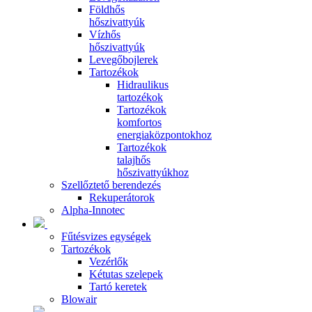
Földhős
hőszivattyúk
Vízhős
hőszivattyúk
Levegőbojlerek
Tartozékok
Hidraulikus
tartozékok
Tartozékok
komfortos
energiaközpontokhoz
Tartozékok
talajhős
hőszivattyúkhoz
Szellőztető berendezés
Rekuperátorok
Alpha-Innotec
Fűtésvizes egységek
Tartozékok
Vezérlők
Kétutas szelepek
Tartó keretek
Blowair