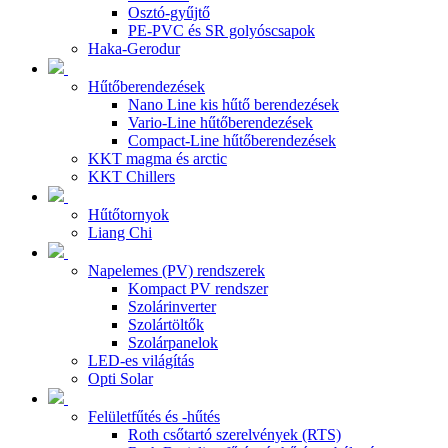
Osztó-gyűjtő
PE-PVC és SR golyóscsapok
Haka-Gerodur
Hűtőberendezések
Nano Line kis hűtő berendezések
Vario-Line hűtőberendezések
Compact-Line hűtőberendezések
KKT magma és arctic
KKT Chillers
Hűtőtornyok
Liang Chi
Napelemes (PV) rendszerek
Kompact PV rendszer
Szolárinverter
Szolártöltők
Szolárpanelok
LED-es világítás
Opti Solar
Felületfűtés és -hűtés
Roth csőtartó szerelvények (RTS)