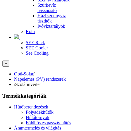
Szürkevíz
hasznosító
Házi szennyvíz
tisztítók
Ivóvíztartályok
Roth
SEE Rack
SEE Cooler
See Cooling
≡
Opti-Solar
/
Napelemes (PV) rendszerek
/
Szolárinverter
Termékkategóriák
Hűtőberendezések
Folyadékhűtők
Hűtőtornyok
Földhős és passzív hűtés
Áramtermelés és világítás