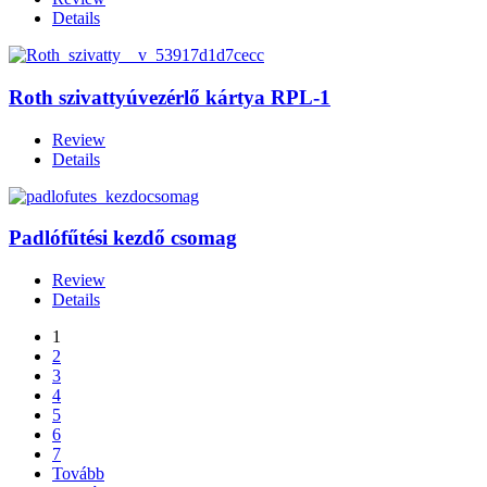
Details
Roth szivattyúvezérlő kártya RPL-1
Review
Details
Padlófűtési kezdő csomag
Review
Details
1
2
3
4
5
6
7
Tovább