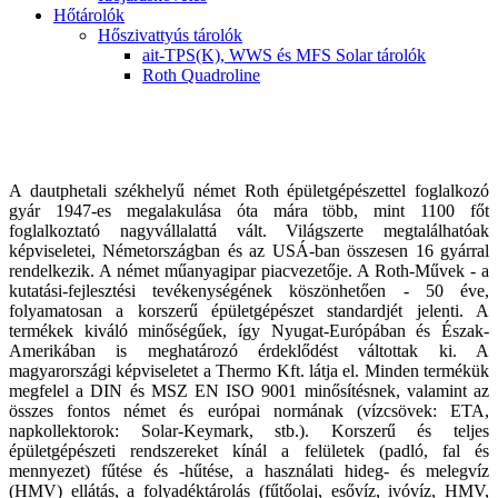
Hőtárolók
Hőszivattyús tárolók
ait-TPS(K), WWS és MFS Solar tárolók
Roth Quadroline
A dautphetali székhelyű német Roth épületgépészettel foglalkozó
gyár 1947-es megalakulása óta mára több, mint 1100 főt
foglalkoztató nagyvállalattá vált. Világszerte megtalálhatóak
képviseletei, Németországban és az USÁ-ban összesen 16 gyárral
rendelkezik. A német műanyagipar piacvezetője. A Roth-Művek - a
kutatási-fejlesztési tevékenységének köszönhetően - 50 éve,
folyamatosan a korszerű épületgépészet standardjét jelenti. A
termékek kiváló minőségűek, így Nyugat-Európában és Észak-
Amerikában is meghatározó érdeklődést váltottak ki. A
magyarországi képviseletet a Thermo Kft. látja el. Minden termékük
megfelel a DIN és MSZ EN ISO 9001 minősítésnek, valamint az
összes fontos német és európai normának (vízcsövek: ETA,
napkollektorok: Solar-Keymark, stb.). Korszerű és teljes
épületgépészeti rendszereket kínál a felületek (padló, fal és
mennyezet) fűtése és -hűtése, a használati hideg- és melegvíz
(HMV) ellátás, a folyadéktárolás (fűtőolaj, esővíz, ivóvíz, HMV,