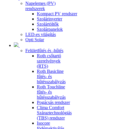
Napelemes (PV)
rendszerek
Kompact PV rendszer
Szolárinverter
Szolártöltők
Szolárpanelok
LED-es világítás
Opti Solar
Felületfűtés és -hűtés
Roth csőtartó
szerelvények
(RTS)
Roth Basicline
fűtés- és
hűtésszabályzás
Roth Touchline
fűtés- és
hűtésszabályzás
Pogácsás rendszer
Clima Comfort
Száraztechnológiás
(TBS) rendszer
Isocore
födémaktiválás