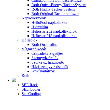
ClimaComfort Compact rendszer
Roth Quick-Energy Tacker-System
Roth Flipfix-Tacker-System
Roth Original-Tacker rendszer
Napkollektorok
HelioPool napkollektor
Hidraulika
Heliostar 252 napkollektorok
Heliostar 218 napkollektorok
Hőtárolók
Roth Quadroline
Vízgazdálkodás
Csapadékvíz gyűjtés
Szennyvíztárolók
Szürkevíz hasznosító
Házi szennyvíz tisztítók
Ivóvíztartályok
Roth
SEE Rack
SEE Cooler
See Cooling