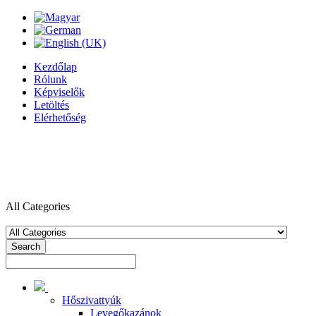
Kezdőlap
Rólunk
Képviselők
Letöltés
Elérhetőség
All Categories
Search
Hőszivattyúk
Levegőkazánok