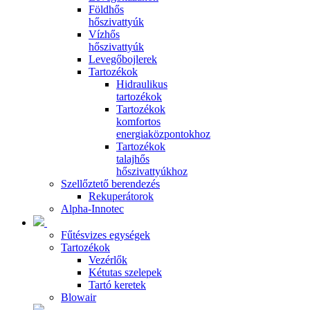
Földhős
hőszivattyúk
Vízhős
hőszivattyúk
Levegőbojlerek
Tartozékok
Hidraulikus
tartozékok
Tartozékok
komfortos
energiaközpontokhoz
Tartozékok
talajhős
hőszivattyúkhoz
Szellőztető berendezés
Rekuperátorok
Alpha-Innotec
Fűtésvizes egységek
Tartozékok
Vezérlők
Kétutas szelepek
Tartó keretek
Blowair