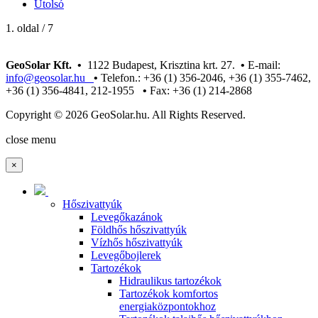
Utolsó
1. oldal / 7
GeoSolar Kft. •
1122 Budapest, Krisztina krt. 27.
•
E-mail:
info@geosolar.hu
•
Telefon.: +36 (1) 356-2046, +36 (1) 355-7462,
+36 (1) 356-4841, 212-1955
•
Fax: +36 (1) 214-2868
Copyright © 2026 GeoSolar.hu. All Rights Reserved.
Joomla! 3 Templates
close menu
×
Hőszivattyúk
Levegőkazánok
Földhős hőszivattyúk
Vízhős hőszivattyúk
Levegőbojlerek
Tartozékok
Hidraulikus tartozékok
Tartozékok komfortos
energiaközpontokhoz