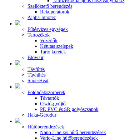
Tartozékok talajhős hőszivattyúkhoz
Szellőztető berendezés
Rekuperátorok
Alpha-Innotec
Fűtésvizes egységek
Tartozékok
Vezérlők
Kétutas szelepek
Tartó keretek
Blowair
Távfűtés
Távhűtés
SuperHeat
Földhőabszorberek
Távtartók
Osztó-gyűjtő
PE-PVC és SR golyóscsapok
Haka-Gerodur
Hűtőberendezések
Nano Line kis hűtő berendezések
Vario-Line hűtőberendezések