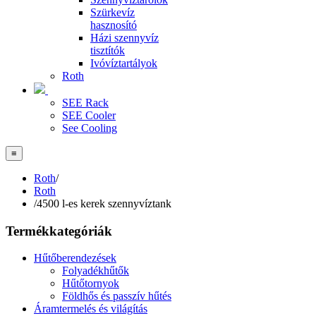
Szürkevíz
hasznosító
Házi szennyvíz
tisztítók
Ivóvíztartályok
Roth
SEE Rack
SEE Cooler
See Cooling
≡
Roth
/
Roth
/
4500 l-es kerek szennyvíztank
Termékkategóriák
Hűtőberendezések
Folyadékhűtők
Hűtőtornyok
Földhős és passzív hűtés
Áramtermelés és világítás