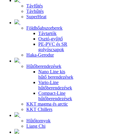
Távfűtés
Távhűtés
SuperHeat
Földhőabszorberek
Távtartók
Osztó-gyűjtő
PE-PVC és SR
golyóscsapok
Haka-Gerodur
Hűtőberendezések
Nano Line kis
hűtő berendezések
Vario-Line
hűtőberendezések
Compact-Line
hűtőberendezések
KKT magma és arctic
KKT Chillers
Hűtőtornyok
Liang Chi