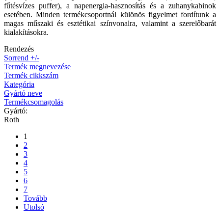
fűtésvízes puffer), a napenergia-hasznosítás és a zuhanykabinok
esetében. Minden termékcsoportnál különös figyelmet fordítunk a
magas műszaki és esztétikai színvonalra, valamint a szerelőbarát
kialakításokra.
Rendezés
Sorrend +/-
Termék megnevezése
Termék cikkszám
Kategória
Gyártó neve
Termékcsomagolás
Gyártó:
Roth
1
2
3
4
5
6
7
Tovább
Utolsó