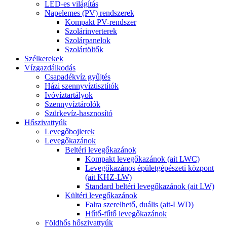
LED-es világítás
Napelemes (PV) rendszerek
Kompakt PV-rendszer
Szolárinverterek
Szolárpanelok
Szolártöltők
Szélkerekek
Vízgazdálkodás
Csapadékvíz gyűjtés
Házi szennyvíztisztítók
Ivóvíztartályok
Szennyvíztárolók
Szürkevíz-hasznosító
Hőszivattyúk
Levegőbojlerek
Levegőkazánok
Beltéri levegőkazánok
Kompakt levegőkazánok (ait LWC)
Levegőkazános épületgépészeti központ
(ait KHZ-LW)
Standard beltéri levegőkazánok (ait LW)
Kültéri levegőkazánok
Falra szerelhető, duális (ait-LWD)
Hűtő-fűtő levegőkazánok
Földhős hőszivattyúk