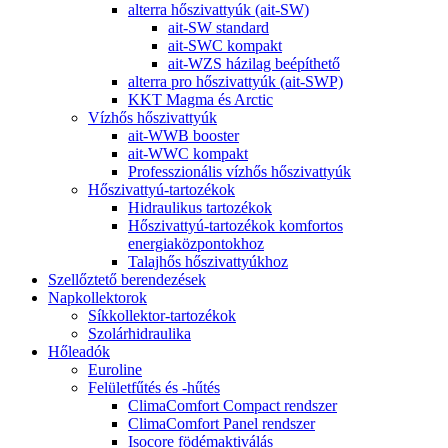
alterra hőszivattyúk (ait-SW)
ait-SW standard
ait-SWC kompakt
ait-WZS házilag beépíthető
alterra pro hőszivattyúk (ait-SWP)
KKT Magma és Arctic
Vízhős hőszivattyúk
ait-WWB booster
ait-WWC kompakt
Professzionális vízhős hőszivattyúk
Hőszivattyú-tartozékok
Hidraulikus tartozékok
Hőszivattyú-tartozékok komfortos
energiaközpontokhoz
Talajhős hőszivattyúkhoz
Szellőztető berendezések
Napkollektorok
Síkkollektor-tartozékok
Szolárhidraulika
Hőleadók
Euroline
Felületfűtés és -hűtés
ClimaComfort Compact rendszer
ClimaComfort Panel rendszer
Isocore födémaktiválás