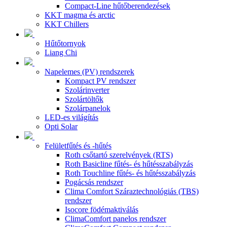
Compact-Line hűtőberendezések
KKT magma és arctic
KKT Chillers
Hűtőtornyok
Liang Chi
Napelemes (PV) rendszerek
Kompact PV rendszer
Szolárinverter
Szolártöltők
Szolárpanelok
LED-es világítás
Opti Solar
Felületfűtés és -hűtés
Roth csőtartó szerelvények (RTS)
Roth Basicline fűtés- és hűtésszabályzás
Roth Touchline fűtés- és hűtésszabályzás
Pogácsás rendszer
Clima Comfort Száraztechnológiás (TBS)
rendszer
Isocore födémaktiválás
ClimaComfort panelos rendszer