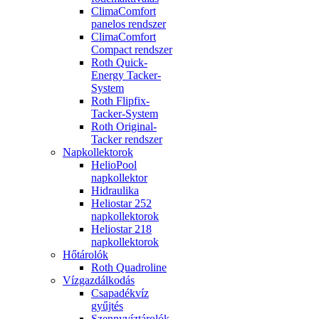
ClimaComfort
panelos rendszer
ClimaComfort
Compact rendszer
Roth Quick-
Energy Tacker-
System
Roth Flipfix-
Tacker-System
Roth Original-
Tacker rendszer
Napkollektorok
HelioPool
napkollektor
Hidraulika
Heliostar 252
napkollektorok
Heliostar 218
napkollektorok
Hőtárolók
Roth Quadroline
Vízgazdálkodás
Csapadékvíz
gyűjtés
Szennyvíztárolók