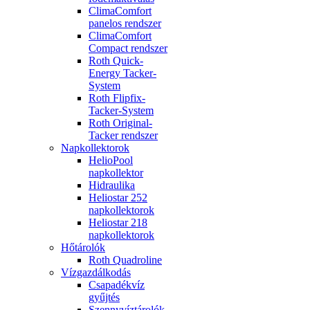
ClimaComfort
panelos rendszer
ClimaComfort
Compact rendszer
Roth Quick-
Energy Tacker-
System
Roth Flipfix-
Tacker-System
Roth Original-
Tacker rendszer
Napkollektorok
HelioPool
napkollektor
Hidraulika
Heliostar 252
napkollektorok
Heliostar 218
napkollektorok
Hőtárolók
Roth Quadroline
Vízgazdálkodás
Csapadékvíz
gyűjtés
Szennyvíztárolók