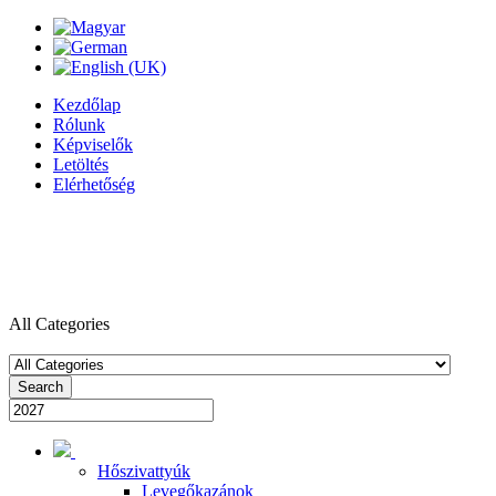
Kezdőlap
Rólunk
Képviselők
Letöltés
Elérhetőség
All Categories
Search
Hőszivattyúk
Levegőkazánok