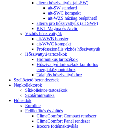
alterra hőszivattyúk (ait-SW)
ait-SW standard
ait-SWC kompakt
ait-WZS házilag beépíthető
alterra pro hőszivattyúk (ait-SWP)
KKT Magma és Arctic
Vízhős hőszivattyúk
ait-WWB booster
ait-WWC kompakt
Professzionális vízhős hőszivattyúk
Hőszivattyú-tartozékok
Hidraulikus tartozékok
Hőszivattyú-tartozékok komfortos
energiaközpontokhoz
Talajhős hőszivattyúkhoz
Szellőztető berendezések
Napkollektorok
Síkkollektor-tartozékok
Szolárhidraulika
Hőleadók
Euroline
Felületfűtés és -hűtés
ClimaComfort Compact rendszer
ClimaComfort Panel rendszer
Isocore födémaktiválás