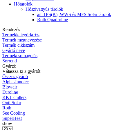
Hőtárolók
Hőszivattyús tárolók
ait-TPS(K), WWS és MFS Solar tárolók
Roth Quadroline
Rendezés
Termékkategória +/-
Termék megnevezése
Termék cikkszám
Gyártó neve
Termékcsomagolás
Sorrend
Gyártó:
Válassza ki a gyártót
Összes gyártó
Alpha-Innotec
Blowair
Euroline
KKT chillers
Opti Solar
Roth
See Cooling
SuperHeat
show