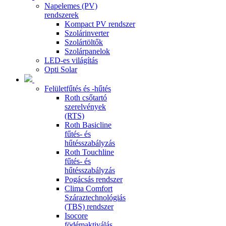
Napelemes (PV)
rendszerek
Kompact PV rendszer
Szolárinverter
Szolártöltők
Szolárpanelok
LED-es világítás
Opti Solar
Felületfűtés és -hűtés
Roth csőtartó
szerelvények
(RTS)
Roth Basicline
fűtés- és
hűtésszabályzás
Roth Touchline
fűtés- és
hűtésszabályzás
Pogácsás rendszer
Clima Comfort
Száraztechnológiás
(TBS) rendszer
Isocore
födémaktiválás