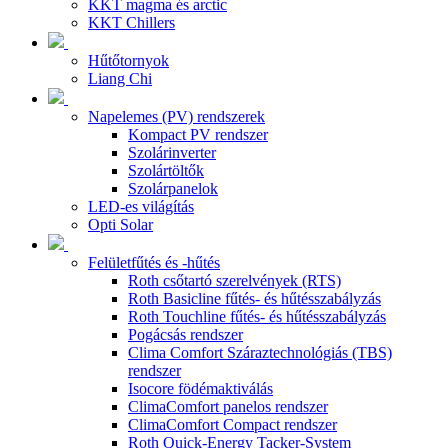
KKT magma és arctic
KKT Chillers
Hűtőtornyok
Liang Chi
Napelemes (PV) rendszerek
Kompact PV rendszer
Szolárinverter
Szolártöltők
Szolárpanelok
LED-es világítás
Opti Solar
Felületfűtés és -hűtés
Roth csőtartó szerelvények (RTS)
Roth Basicline fűtés- és hűtésszabályzás
Roth Touchline fűtés- és hűtésszabályzás
Pogácsás rendszer
Clima Comfort Száraztechnológiás (TBS)
rendszer
Isocore födémaktiválás
ClimaComfort panelos rendszer
ClimaComfort Compact rendszer
Roth Quick-Energy Tacker-System