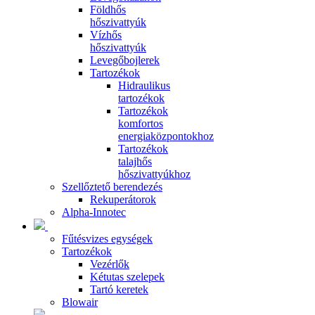
Földhős
hőszivattyúk
Vízhős
hőszivattyúk
Levegőbojlerek
Tartozékok
Hidraulikus
tartozékok
Tartozékok
komfortos
energiaközpontokhoz
Tartozékok
talajhős
hőszivattyúkhoz
Szellőztető berendezés
Rekuperátorok
Alpha-Innotec
Fűtésvizes egységek
Tartozékok
Vezérlők
Kétutas szelepek
Tartó keretek
Blowair