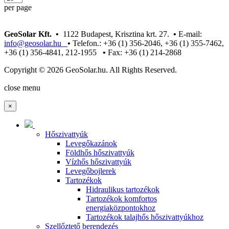
per page
GeoSolar Kft. •
1122 Budapest, Krisztina krt. 27.
•
E-mail:
info@geosolar.hu
•
Telefon.: +36 (1) 356-2046, +36 (1) 355-7462,
+36 (1) 356-4841, 212-1955
•
Fax: +36 (1) 214-2868
Copyright © 2026 GeoSolar.hu. All Rights Reserved.
Joomla! 3 Templates
close menu
×
Hőszivattyúk
Levegőkazánok
Földhős hőszivattyúk
Vízhős hőszivattyúk
Levegőbojlerek
Tartozékok
Hidraulikus tartozékok
Tartozékok komfortos
energiaközpontokhoz
Tartozékok talajhős hőszivattyúkhoz
Szellőztető berendezés