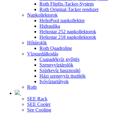
Roth Flipfix-Tacker-System
Roth Original-Tacker rendszer
Napkollektorok
HelioPool napkollektor
Hidraulika
Heliostar 252 napkollektorok
Heliostar 218 napkollektorok
Hőtárolók
Roth Quadroline
Vízgazdálkodás
Csapadékvíz gyűjtés
Szennyvíztárolók
Szürkevíz hasznosító
Házi szennyvíz tisztítók
Ivóvíztartályok
Roth
SEE Rack
SEE Cooler
See Cooling