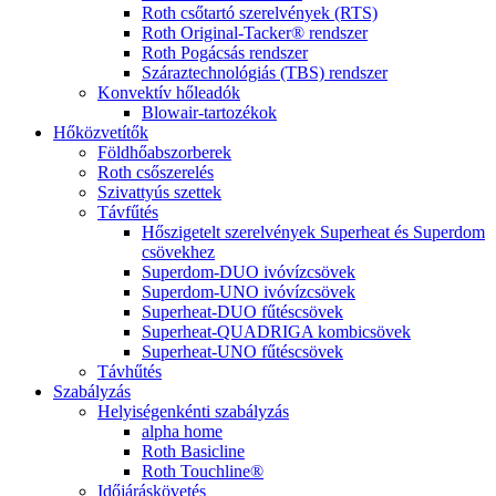
Roth csőtartó szerelvények (RTS)
Roth Original-Tacker® rendszer
Roth Pogácsás rendszer
Száraztechnológiás (TBS) rendszer
Konvektív hőleadók
Blowair-tartozékok
Hőközvetítők
Földhőabszorberek
Roth csőszerelés
Szivattyús szettek
Távfűtés
Hőszigetelt szerelvények Superheat és Superdom
csövekhez
Superdom-DUO ivóvízcsövek
Superdom-UNO ivóvízcsövek
Superheat-DUO fűtéscsövek
Superheat-QUADRIGA kombicsövek
Superheat-UNO fűtéscsövek
Távhűtés
Szabályzás
Helyiségenkénti szabályzás
alpha home
Roth Basicline
Roth Touchline®
Időjáráskövetés