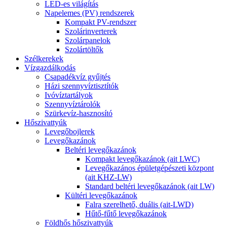
LED-es világítás
Napelemes (PV) rendszerek
Kompakt PV-rendszer
Szolárinverterek
Szolárpanelok
Szolártöltők
Szélkerekek
Vízgazdálkodás
Csapadékvíz gyűjtés
Házi szennyvíztisztítók
Ivóvíztartályok
Szennyvíztárolók
Szürkevíz-hasznosító
Hőszivattyúk
Levegőbojlerek
Levegőkazánok
Beltéri levegőkazánok
Kompakt levegőkazánok (ait LWC)
Levegőkazános épületgépészeti központ
(ait KHZ-LW)
Standard beltéri levegőkazánok (ait LW)
Kültéri levegőkazánok
Falra szerelhető, duális (ait-LWD)
Hűtő-fűtő levegőkazánok
Földhős hőszivattyúk