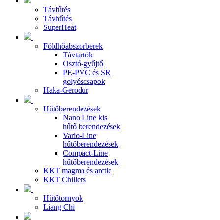
Távfűtés
Távhűtés
SuperHeat
Földhőabszorberek
Távtartók
Osztó-gyűjtő
PE-PVC és SR
golyóscsapok
Haka-Gerodur
Hűtőberendezések
Nano Line kis
hűtő berendezések
Vario-Line
hűtőberendezések
Compact-Line
hűtőberendezések
KKT magma és arctic
KKT Chillers
Hűtőtornyok
Liang Chi