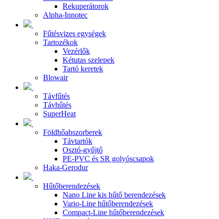
Rekuperátorok
Alpha-Innotec
Fűtésvizes egységek
Tartozékok
Vezérlők
Kétutas szelepek
Tartó keretek
Blowair
Távfűtés
Távhűtés
SuperHeat
Földhőabszorberek
Távtartók
Osztó-gyűjtő
PE-PVC és SR golyóscsapok
Haka-Gerodur
Hűtőberendezések
Nano Line kis hűtő berendezések
Vario-Line hűtőberendezések
Compact-Line hűtőberendezések