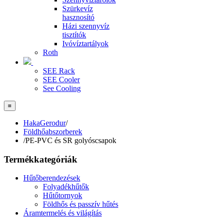
Szürkevíz
hasznosító
Házi szennyvíz
tisztítók
Ivóvíztartályok
Roth
SEE Rack
SEE Cooler
See Cooling
≡
HakaGerodur
/
Földhőabszorberek
/
PE-PVC és SR golyóscsapok
Termékkategóriák
Hűtőberendezések
Folyadékhűtők
Hűtőtornyok
Földhős és passzív hűtés
Áramtermelés és világítás