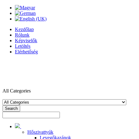
Kezdőlap
Rólunk
Képviselők
Letöltés
Elérhetőség
All Categories
Search
Hőszivattyúk
Levegőkazánok