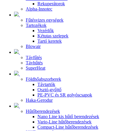
Rekuperátorok
Alpha-Innotec
Fűtésvizes egységek
Tartozékok
Vezérlők
Kétutas szelepek
Tartó keretek
Blowair
Távfűtés
Távhűtés
SuperHeat
Földhőabszorberek
Távtartók
Osztó-gyűjtő
PE-PVC és SR golyóscsapok
Haka-Gerodur
Hűtőberendezések
Nano Line kis hűtő berendezések
Vario-Line hűtőberendezések
Compact-Line hűtőberendezések