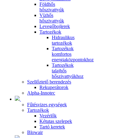
Földhős
hőszivattyúk
Vízhős
hőszivattyúk
Levegőbojlerek
Tartozékok
Hidraulikus
tartozékok
Tartozékok
komfortos
energiaközpontokhoz
Tartozékok
talajhős
hőszivattyúkhoz
Szellőztető berendezés
Rekuperátorok
Alpha-Innotec
Fűtésvizes egységek
Tartozékok
Vezérlők
Kétutas szelepek
Tartó keretek
Blowair