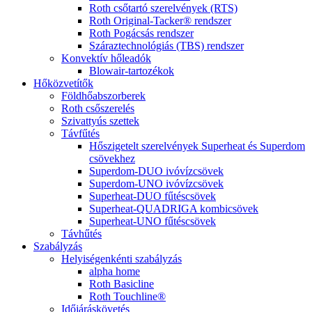
Roth csőtartó szerelvények (RTS)
Roth Original-Tacker® rendszer
Roth Pogácsás rendszer
Száraztechnológiás (TBS) rendszer
Konvektív hőleadók
Blowair-tartozékok
Hőközvetítők
Földhőabszorberek
Roth csőszerelés
Szivattyús szettek
Távfűtés
Hőszigetelt szerelvények Superheat és Superdom
csövekhez
Superdom-DUO ivóvízcsövek
Superdom-UNO ivóvízcsövek
Superheat-DUO fűtéscsövek
Superheat-QUADRIGA kombicsövek
Superheat-UNO fűtéscsövek
Távhűtés
Szabályzás
Helyiségenkénti szabályzás
alpha home
Roth Basicline
Roth Touchline®
Időjáráskövetés