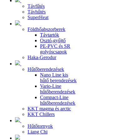
Távfűtés
Távhűtés
SuperHeat
Földhőabszorberek
Távtartók
Osztó-gyűjtő
PE-PVC és SR
golyóscsapok
Haka-Gerodur
Hűtőberendezések
Nano Line kis
hűtő berendezések
Vario-Line
hűtőberendezések
Compact-Line
hűtőberendezések
KKT magma és arctic
KKT Chillers
Hűtőtornyok
Liang Chi