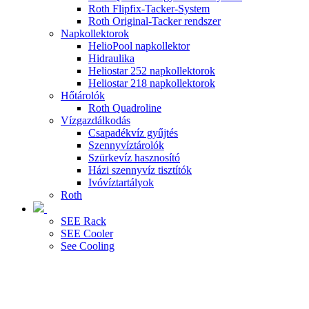
Roth Flipfix-Tacker-System
Roth Original-Tacker rendszer
Napkollektorok
HelioPool napkollektor
Hidraulika
Heliostar 252 napkollektorok
Heliostar 218 napkollektorok
Hőtárolók
Roth Quadroline
Vízgazdálkodás
Csapadékvíz gyűjtés
Szennyvíztárolók
Szürkevíz hasznosító
Házi szennyvíz tisztítók
Ivóvíztartályok
Roth
SEE Rack
SEE Cooler
See Cooling