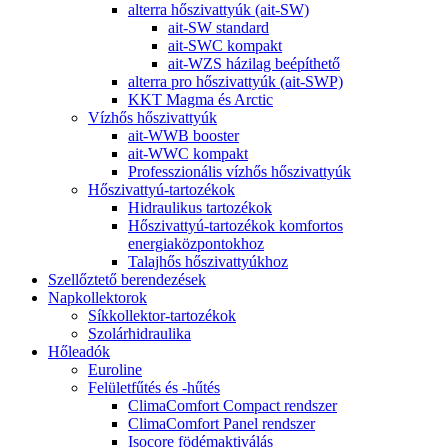
alterra hőszivattyúk (ait-SW)
ait-SW standard
ait-SWC kompakt
ait-WZS házilag beépíthető
alterra pro hőszivattyúk (ait-SWP)
KKT Magma és Arctic
Vízhős hőszivattyúk
ait-WWB booster
ait-WWC kompakt
Professzionális vízhős hőszivattyúk
Hőszivattyú-tartozékok
Hidraulikus tartozékok
Hőszivattyú-tartozékok komfortos
energiaközpontokhoz
Talajhős hőszivattyúkhoz
Szellőztető berendezések
Napkollektorok
Síkkollektor-tartozékok
Szolárhidraulika
Hőleadók
Euroline
Felületfűtés és -hűtés
ClimaComfort Compact rendszer
ClimaComfort Panel rendszer
Isocore födémaktiválás