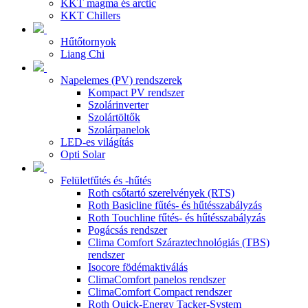
KKT magma és arctic
KKT Chillers
Hűtőtornyok
Liang Chi
Napelemes (PV) rendszerek
Kompact PV rendszer
Szolárinverter
Szolártöltők
Szolárpanelok
LED-es világítás
Opti Solar
Felületfűtés és -hűtés
Roth csőtartó szerelvények (RTS)
Roth Basicline fűtés- és hűtésszabályzás
Roth Touchline fűtés- és hűtésszabályzás
Pogácsás rendszer
Clima Comfort Száraztechnológiás (TBS)
rendszer
Isocore födémaktiválás
ClimaComfort panelos rendszer
ClimaComfort Compact rendszer
Roth Quick-Energy Tacker-System