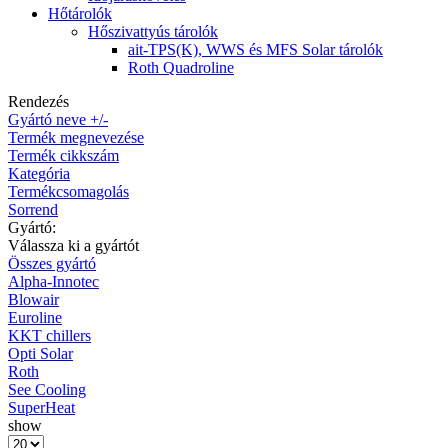
Hőtárolók
Hőszivattyús tárolók
ait-TPS(K), WWS és MFS Solar tárolók
Roth Quadroline
Rendezés
Gyártó neve +/-
Termék megnevezése
Termék cikkszám
Kategória
Termékcsomagolás
Sorrend
Gyártó:
Válassza ki a gyártót
Összes gyártó
Alpha-Innotec
Blowair
Euroline
KKT chillers
Opti Solar
Roth
See Cooling
SuperHeat
show