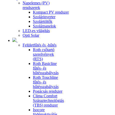
Napelemes (PV)
rendszerek
Kompact PV rendszer
Szolárinverter
Szolártöltők
Szolárpanelok
LED-es világítás
Opti Solar
Felületfűtés és -hűtés
Roth csőtartó
szerelvények
(RTS)
Roth Basicline
fűtés- és
hűtésszabályzás
Roth Touchline
fűtés- és
hűtésszabályzás
Pogácsás rendszer
Clima Comfort
Száraztechnológiás
(TBS) rendszer
Isocore
födémaktiválás