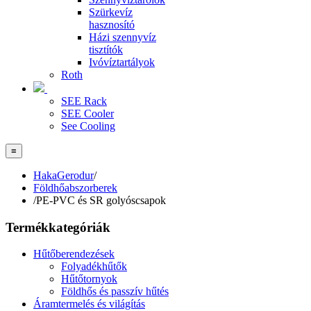
Szürkevíz
hasznosító
Házi szennyvíz
tisztítók
Ivóvíztartályok
Roth
SEE Rack
SEE Cooler
See Cooling
≡
HakaGerodur
/
Földhőabszorberek
/
PE-PVC és SR golyóscsapok
Termékkategóriák
Hűtőberendezések
Folyadékhűtők
Hűtőtornyok
Földhős és passzív hűtés
Áramtermelés és világítás