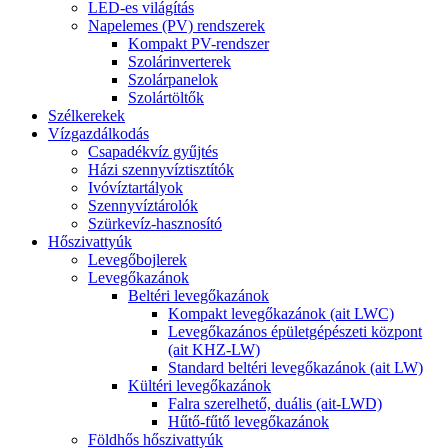
LED-es világítás
Napelemes (PV) rendszerek
Kompakt PV-rendszer
Szolárinverterek
Szolárpanelok
Szolártöltők
Szélkerekek
Vízgazdálkodás
Csapadékvíz gyűjtés
Házi szennyvíztisztítók
Ivóvíztartályok
Szennyvíztárolók
Szürkevíz-hasznosító
Hőszivattyúk
Levegőbojlerek
Levegőkazánok
Beltéri levegőkazánok
Kompakt levegőkazánok (ait LWC)
Levegőkazános épületgépészeti központ
(ait KHZ-LW)
Standard beltéri levegőkazánok (ait LW)
Kültéri levegőkazánok
Falra szerelhető, duális (ait-LWD)
Hűtő-fűtő levegőkazánok
Földhős hőszivattyúk