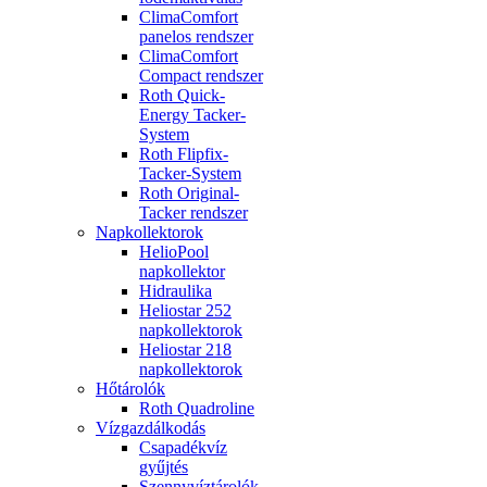
ClimaComfort
panelos rendszer
ClimaComfort
Compact rendszer
Roth Quick-
Energy Tacker-
System
Roth Flipfix-
Tacker-System
Roth Original-
Tacker rendszer
Napkollektorok
HelioPool
napkollektor
Hidraulika
Heliostar 252
napkollektorok
Heliostar 218
napkollektorok
Hőtárolók
Roth Quadroline
Vízgazdálkodás
Csapadékvíz
gyűjtés
Szennyvíztárolók