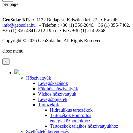
per page
GeoSolar Kft. •
1122 Budapest, Krisztina krt. 27.
•
E-mail:
info@geosolar.hu
•
Telefon.: +36 (1) 356-2046, +36 (1) 355-7462,
+36 (1) 356-4841, 212-1955
•
Fax: +36 (1) 214-2868
Copyright © 2026 GeoSolar.hu. All Rights Reserved.
Joomla! 3 Templates
close menu
×
Hőszivattyúk
Levegőkazánok
Földhős hőszivattyúk
Vízhős hőszivattyúk
Levegőbojlerek
Tartozékok
Hidraulikus tartozékok
Tartozékok komfortos
energiaközpontokhoz
Tartozékok talajhős hőszivattyúkhoz
Szellőztető berendezés