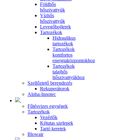
Földhős
hőszivattyúk
Vízhős
hőszivattyúk
Levegőbojlerek
Tartozékok
Hidraulikus
tartozékok
Tartozékok
komfortos
energiaközpontokhoz
Tartozékok
talajhős
hőszivattyúkhoz
Szellőztető berendezés
Rekuperátorok
Alpha-Innotec
Fűtésvizes egységek
Tartozékok
Vezérlők
Kétutas szelepek
Tartó keretek
Blowair