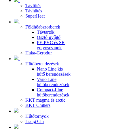
Távfűtés
Távhűtés
SuperHeat
Földhőabszorberek
Távtartók
Osztó-gyűjtő
PE-PVC és SR
golyóscsapok
Haka-Gerodur
Hűtőberendezések
Nano Line kis
hűtő berendezések
Vario-Line
hűtőberendezések
Compact-Line
hűtőberendezések
KKT magma és arctic
KKT Chillers
Hűtőtornyok
Liang Chi