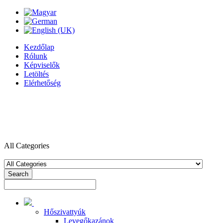
Kezdőlap
Rólunk
Képviselők
Letöltés
Elérhetőség
All Categories
Search
Hőszivattyúk
Levegőkazánok