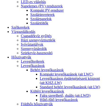
LED-es világítás
Napelemes (PV) rendszerek
Kompakt PV-rendszer
Szolárinverterek
Szolárpanelok
Szolártöltők
Szélkerekek
Vízgazdálkodás
Csapadékvíz gyűjtés
Házi szennyvíztisztítók
Ivóvíztartályok
Szennyvíztárolók
Szürkevíz-hasznosító
Hőszivattyúk
Levegőbojlerek
Levegőkazánok
Beltéri levegőkazánok
Kompakt levegőkazánok (ait LWC)
Levegőkazános épületgépészeti központ
(ait KHZ-LW)
Standard beltéri levegőkazánok (ait LW)
Kültéri levegőkazánok
Falra szerelhető, duális (ait-LWD)
Hűtő-fűtő levegőkazánok
Földhős hőszivattyúk