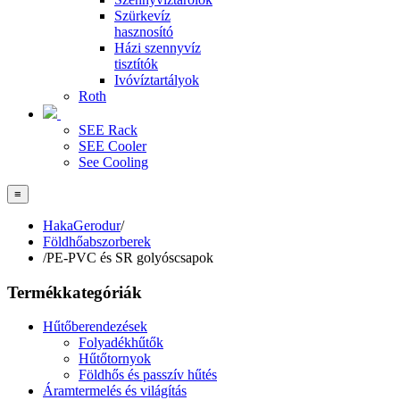
Szürkevíz
hasznosító
Házi szennyvíz
tisztítók
Ivóvíztartályok
Roth
SEE Rack
SEE Cooler
See Cooling
≡
HakaGerodur
/
Földhőabszorberek
/
PE-PVC és SR golyóscsapok
Termékkategóriák
Hűtőberendezések
Folyadékhűtők
Hűtőtornyok
Földhős és passzív hűtés
Áramtermelés és világítás