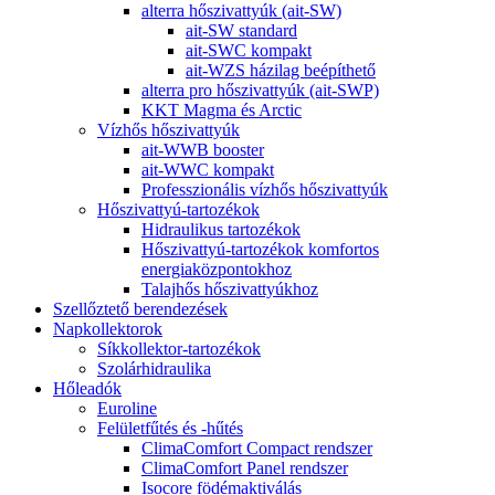
alterra hőszivattyúk (ait-SW)
ait-SW standard
ait-SWC kompakt
ait-WZS házilag beépíthető
alterra pro hőszivattyúk (ait-SWP)
KKT Magma és Arctic
Vízhős hőszivattyúk
ait-WWB booster
ait-WWC kompakt
Professzionális vízhős hőszivattyúk
Hőszivattyú-tartozékok
Hidraulikus tartozékok
Hőszivattyú-tartozékok komfortos
energiaközpontokhoz
Talajhős hőszivattyúkhoz
Szellőztető berendezések
Napkollektorok
Síkkollektor-tartozékok
Szolárhidraulika
Hőleadók
Euroline
Felületfűtés és -hűtés
ClimaComfort Compact rendszer
ClimaComfort Panel rendszer
Isocore födémaktiválás