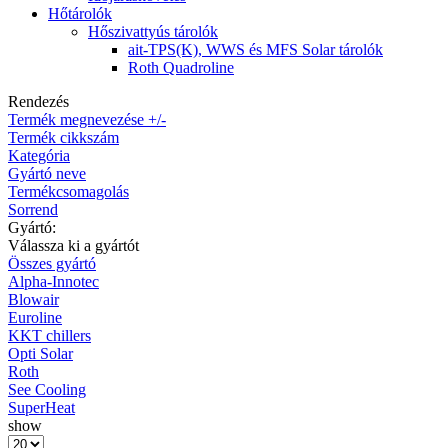
Hőtárolók
Hőszivattyús tárolók
ait-TPS(K), WWS és MFS Solar tárolók
Roth Quadroline
Rendezés
Termék megnevezése +/-
Termék cikkszám
Kategória
Gyártó neve
Termékcsomagolás
Sorrend
Gyártó:
Válassza ki a gyártót
Összes gyártó
Alpha-Innotec
Blowair
Euroline
KKT chillers
Opti Solar
Roth
See Cooling
SuperHeat
show