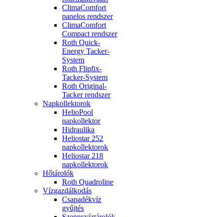
ClimaComfort
panelos rendszer
ClimaComfort
Compact rendszer
Roth Quick-
Energy Tacker-
System
Roth Flipfix-
Tacker-System
Roth Original-
Tacker rendszer
Napkollektorok
HelioPool
napkollektor
Hidraulika
Heliostar 252
napkollektorok
Heliostar 218
napkollektorok
Hőtárolók
Roth Quadroline
Vízgazdálkodás
Csapadékvíz
gyűjtés
Szennyvíztárolók