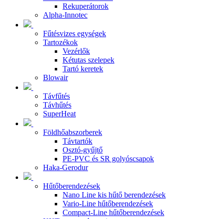
Rekuperátorok
Alpha-Innotec
Fűtésvizes egységek
Tartozékok
Vezérlők
Kétutas szelepek
Tartó keretek
Blowair
Távfűtés
Távhűtés
SuperHeat
Földhőabszorberek
Távtartók
Osztó-gyűjtő
PE-PVC és SR golyóscsapok
Haka-Gerodur
Hűtőberendezések
Nano Line kis hűtő berendezések
Vario-Line hűtőberendezések
Compact-Line hűtőberendezések