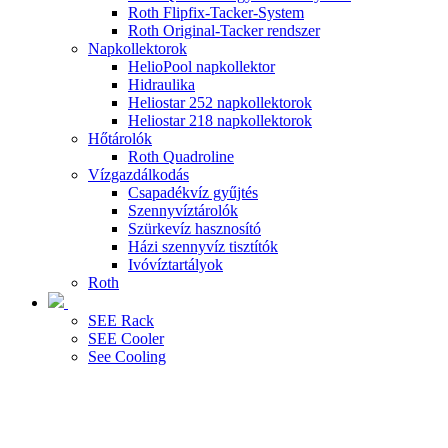
Roth Flipfix-Tacker-System
Roth Original-Tacker rendszer
Napkollektorok
HelioPool napkollektor
Hidraulika
Heliostar 252 napkollektorok
Heliostar 218 napkollektorok
Hőtárolók
Roth Quadroline
Vízgazdálkodás
Csapadékvíz gyűjtés
Szennyvíztárolók
Szürkevíz hasznosító
Házi szennyvíz tisztítók
Ivóvíztartályok
Roth
SEE Rack
SEE Cooler
See Cooling