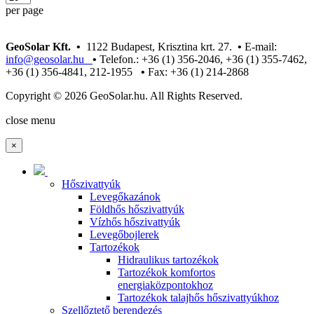
per page
GeoSolar Kft. •
1122 Budapest, Krisztina krt. 27.
•
E-mail:
info@geosolar.hu
•
Telefon.: +36 (1) 356-2046, +36 (1) 355-7462,
+36 (1) 356-4841, 212-1955
•
Fax: +36 (1) 214-2868
Copyright © 2026 GeoSolar.hu. All Rights Reserved.
Joomla! 3 Templates
close menu
×
Hőszivattyúk
Levegőkazánok
Földhős hőszivattyúk
Vízhős hőszivattyúk
Levegőbojlerek
Tartozékok
Hidraulikus tartozékok
Tartozékok komfortos
energiaközpontokhoz
Tartozékok talajhős hőszivattyúkhoz
Szellőztető berendezés