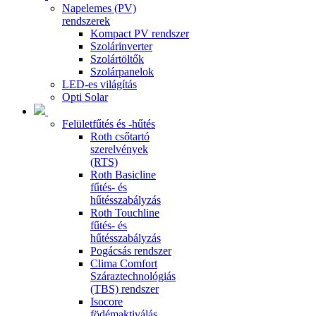
Napelemes (PV)
rendszerek
Kompact PV rendszer
Szolárinverter
Szolártöltők
Szolárpanelok
LED-es világítás
Opti Solar
Felületfűtés és -hűtés
Roth csőtartó
szerelvények
(RTS)
Roth Basicline
fűtés- és
hűtésszabályzás
Roth Touchline
fűtés- és
hűtésszabályzás
Pogácsás rendszer
Clima Comfort
Száraztechnológiás
(TBS) rendszer
Isocore
födémaktiválás