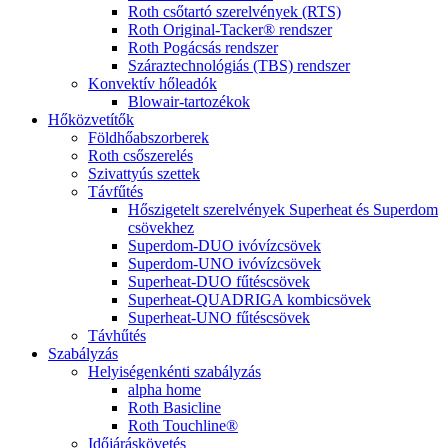
Roth csőtartó szerelvények (RTS)
Roth Original-Tacker® rendszer
Roth Pogácsás rendszer
Száraztechnológiás (TBS) rendszer
Konvektív hőleadók
Blowair-tartozékok
Hőközvetítők
Földhőabszorberek
Roth csőszerelés
Szivattyús szettek
Távfűtés
Hőszigetelt szerelvények Superheat és Superdom
csövekhez
Superdom-DUO ivóvízcsövek
Superdom-UNO ivóvízcsövek
Superheat-DUO fűtéscsövek
Superheat-QUADRIGA kombicsövek
Superheat-UNO fűtéscsövek
Távhűtés
Szabályzás
Helyiségenkénti szabályzás
alpha home
Roth Basicline
Roth Touchline®
Időjáráskövetés