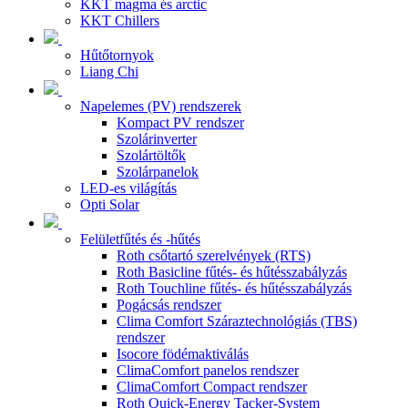
KKT magma és arctic
KKT Chillers
Hűtőtornyok
Liang Chi
Napelemes (PV) rendszerek
Kompact PV rendszer
Szolárinverter
Szolártöltők
Szolárpanelok
LED-es világítás
Opti Solar
Felületfűtés és -hűtés
Roth csőtartó szerelvények (RTS)
Roth Basicline fűtés- és hűtésszabályzás
Roth Touchline fűtés- és hűtésszabályzás
Pogácsás rendszer
Clima Comfort Száraztechnológiás (TBS)
rendszer
Isocore födémaktiválás
ClimaComfort panelos rendszer
ClimaComfort Compact rendszer
Roth Quick-Energy Tacker-System