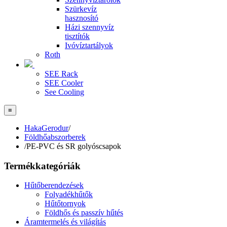
Szürkevíz
hasznosító
Házi szennyvíz
tisztítók
Ivóvíztartályok
Roth
SEE Rack
SEE Cooler
See Cooling
≡
HakaGerodur
/
Földhőabszorberek
/
PE-PVC és SR golyóscsapok
Termékkategóriák
Hűtőberendezések
Folyadékhűtők
Hűtőtornyok
Földhős és passzív hűtés
Áramtermelés és világítás