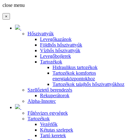
close menu
×
Hőszivattyúk
Levegőkazánok
Földhős hőszivattyúk
Vízhős hőszivattyúk
Levegőbojlerek
Tartozékok
Hidraulikus tartozékok
Tartozékok komfortos
energiaközpontokhoz
Tartozékok talajhős hőszivattyúkhoz
Szellőztető berendezés
Rekuperátorok
Alpha-Innotec
Fűtésvizes egységek
Tartozékok
Vezérlők
Kétutas szelepek
Tartó keretek