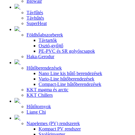
Blowair
Távfűtés
Távhűtés
SuperHeat
Földhőabszorberek
Távtartók
Osztó-gyűjtő
PE-PVC és SR golyóscsapok
Haka-Gerodur
Hűtőberendezések
Nano Line kis hűtő berendezések
Vario-Line hűtőberendezések
Compact-Line hűtőberendezések
KKT magma és arctic
KKT Chillers
Hűtőtornyok
Liang Chi
Napelemes (PV) rendszerek
Kompact PV rendszer
Szolárinverter