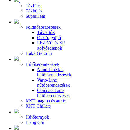
Távfűtés
Távhűtés
SuperHeat
Földhőabszorberek
Távtartók
Osztó-gyűjtő
PE-PVC és SR
golyóscsapok
Haka-Gerodur
Hűtőberendezések
Nano Line kis
hűtő berendezések
Vario-Line
hűtőberendezések
Compact-Line
hűtőberendezések
KKT magma és arctic
KKT Chillers
Hűtőtornyok
Liang Chi