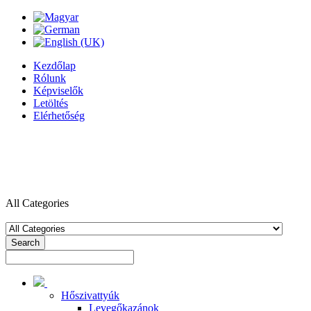
Kezdőlap
Rólunk
Képviselők
Letöltés
Elérhetőség
All Categories
Search
Hőszivattyúk
Levegőkazánok