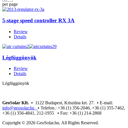
per page
5-stage speed controller RX 3A
Review
Details
Légfüggönyök
Review
Details
Légfüggönyök
GeoSolar Kft. •
1122 Budapest, Krisztina krt. 27.
•
E-mail:
info@geosolar.hu
•
Telefon.: +36 (1) 356-2046, +36 (1) 355-7462,
+36 (1) 356-4841, 212-1955
•
Fax: +36 (1) 214-2868
Copyright © 2026 GeoSolar.hu. All Rights Reserved.
Joomla! 3 Templates