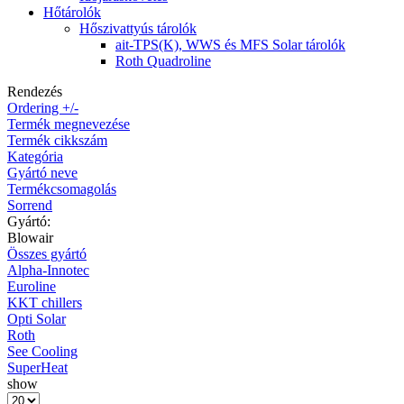
Hőtárolók
Hőszivattyús tárolók
ait-TPS(K), WWS és MFS Solar tárolók
Roth Quadroline
Rendezés
Ordering +/-
Termék megnevezése
Termék cikkszám
Kategória
Gyártó neve
Termékcsomagolás
Sorrend
Gyártó:
Blowair
Összes gyártó
Alpha-Innotec
Euroline
KKT chillers
Opti Solar
Roth
See Cooling
SuperHeat
show