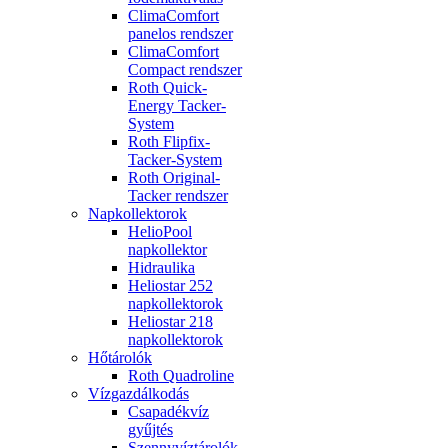
ClimaComfort
panelos rendszer
ClimaComfort
Compact rendszer
Roth Quick-
Energy Tacker-
System
Roth Flipfix-
Tacker-System
Roth Original-
Tacker rendszer
Napkollektorok
HelioPool
napkollektor
Hidraulika
Heliostar 252
napkollektorok
Heliostar 218
napkollektorok
Hőtárolók
Roth Quadroline
Vízgazdálkodás
Csapadékvíz
gyűjtés
Szennyvíztárolók