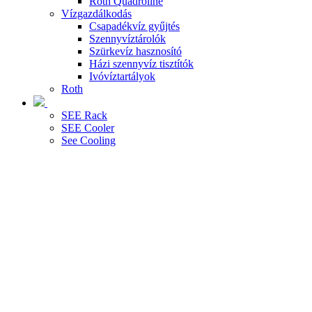
Roth Quadroline
Vízgazdálkodás
Csapadékvíz gyűjtés
Szennyvíztárolók
Szürkevíz hasznosító
Házi szennyvíz tisztítók
Ivóvíztartályok
Roth
SEE Rack
SEE Cooler
See Cooling