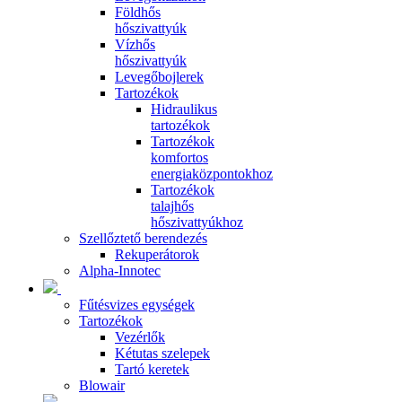
Földhős
hőszivattyúk
Vízhős
hőszivattyúk
Levegőbojlerek
Tartozékok
Hidraulikus
tartozékok
Tartozékok
komfortos
energiaközpontokhoz
Tartozékok
talajhős
hőszivattyúkhoz
Szellőztető berendezés
Rekuperátorok
Alpha-Innotec
Fűtésvizes egységek
Tartozékok
Vezérlők
Kétutas szelepek
Tartó keretek
Blowair