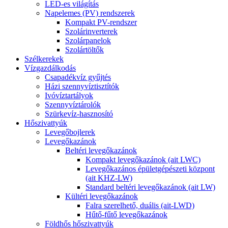
LED-es világítás
Napelemes (PV) rendszerek
Kompakt PV-rendszer
Szolárinverterek
Szolárpanelok
Szolártöltők
Szélkerekek
Vízgazdálkodás
Csapadékvíz gyűjtés
Házi szennyvíztisztítók
Ivóvíztartályok
Szennyvíztárolók
Szürkevíz-hasznosító
Hőszivattyúk
Levegőbojlerek
Levegőkazánok
Beltéri levegőkazánok
Kompakt levegőkazánok (ait LWC)
Levegőkazános épületgépészeti központ
(ait KHZ-LW)
Standard beltéri levegőkazánok (ait LW)
Kültéri levegőkazánok
Falra szerelhető, duális (ait-LWD)
Hűtő-fűtő levegőkazánok
Földhős hőszivattyúk