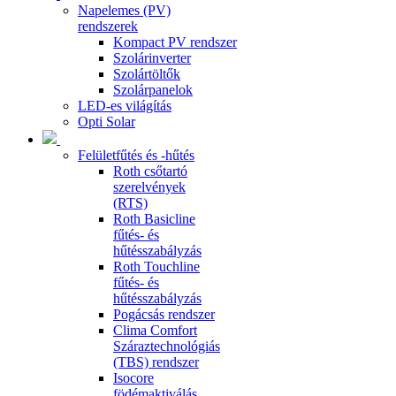
Napelemes (PV)
rendszerek
Kompact PV rendszer
Szolárinverter
Szolártöltők
Szolárpanelok
LED-es világítás
Opti Solar
Felületfűtés és -hűtés
Roth csőtartó
szerelvények
(RTS)
Roth Basicline
fűtés- és
hűtésszabályzás
Roth Touchline
fűtés- és
hűtésszabályzás
Pogácsás rendszer
Clima Comfort
Száraztechnológiás
(TBS) rendszer
Isocore
födémaktiválás