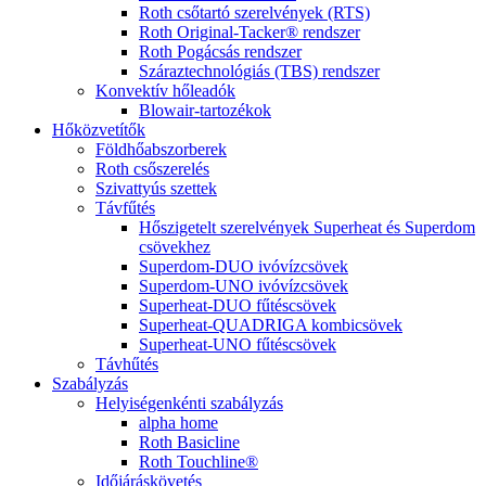
Roth csőtartó szerelvények (RTS)
Roth Original-Tacker® rendszer
Roth Pogácsás rendszer
Száraztechnológiás (TBS) rendszer
Konvektív hőleadók
Blowair-tartozékok
Hőközvetítők
Földhőabszorberek
Roth csőszerelés
Szivattyús szettek
Távfűtés
Hőszigetelt szerelvények Superheat és Superdom
csövekhez
Superdom-DUO ivóvízcsövek
Superdom-UNO ivóvízcsövek
Superheat-DUO fűtéscsövek
Superheat-QUADRIGA kombicsövek
Superheat-UNO fűtéscsövek
Távhűtés
Szabályzás
Helyiségenkénti szabályzás
alpha home
Roth Basicline
Roth Touchline®
Időjáráskövetés