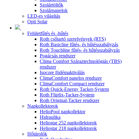
Szolártöltők
Szolárpanelok
LED-es világítás
Opti Solar
Felületfűtés és -hűtés
Roth csőtartó szerelvények (RTS)
Roth Basicline fűtés- és hűtésszabályzás
Roth Touchline fűtés- és hűtésszabályzás
Pogácsás rendszer
Clima Comfort Száraztechnológiás (TBS)
rendszer
Isocore födémaktiválás
ClimaComfort panelos rendszer
ClimaComfort Compact rendszer
Roth Quick-Energy Tacker-System
Roth Flipfix-Tacker-System
Roth Original-Tacker rendszer
Napkollektorok
HelioPool napkollektor
Hidraulika
Heliostar 252 napkollektorok
Heliostar 218 napkollektorok
Hőtárolók