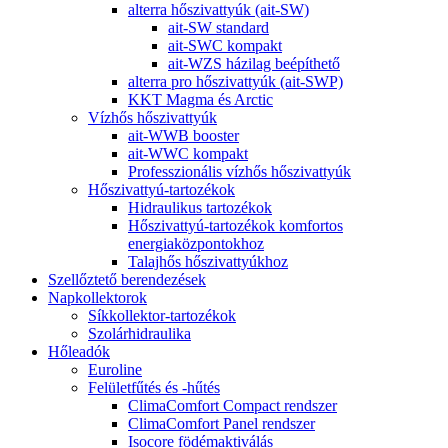
alterra hőszivattyúk (ait-SW)
ait-SW standard
ait-SWC kompakt
ait-WZS házilag beépíthető
alterra pro hőszivattyúk (ait-SWP)
KKT Magma és Arctic
Vízhős hőszivattyúk
ait-WWB booster
ait-WWC kompakt
Professzionális vízhős hőszivattyúk
Hőszivattyú-tartozékok
Hidraulikus tartozékok
Hőszivattyú-tartozékok komfortos
energiaközpontokhoz
Talajhős hőszivattyúkhoz
Szellőztető berendezések
Napkollektorok
Síkkollektor-tartozékok
Szolárhidraulika
Hőleadók
Euroline
Felületfűtés és -hűtés
ClimaComfort Compact rendszer
ClimaComfort Panel rendszer
Isocore födémaktiválás