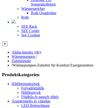
Sonnenkollektor
Wärmespeicher
Roth Quadroline
Roth
SEE Rack
SEE Cooler
See Cooling
≡
Alpha-Innotec (de)
/
Wärmepumpen
/
Zubehörteile
/
Wärmepumpen-Zubehör für Komfort Energiezentren
Produktkategorien
Hűtőberendezések
Folyadékhűtők
Hűtőtornyok
Földhős és passzív hűtés
Áramtermelés és világítás
LED-Beleuchtung