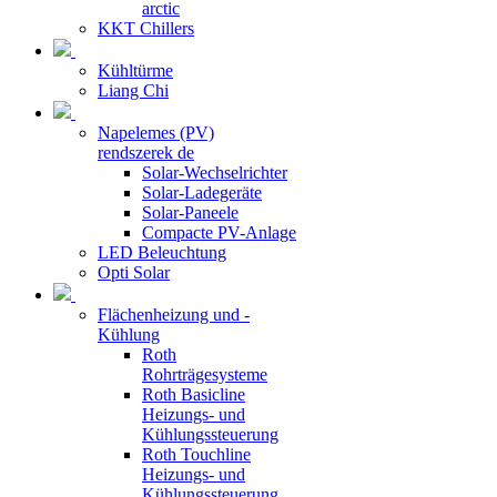
arctic
KKT Chillers
Kühltürme
Liang Chi
Napelemes (PV)
rendszerek de
Solar-Wechselrichter
Solar-Ladegeräte
Solar-Paneele
Compacte PV-Anlage
LED Beleuchtung
Opti Solar
Flächenheizung und -
Kühlung
Roth
Rohrträgesysteme
Roth Basicline
Heizungs- und
Kühlungssteuerung
Roth Touchline
Heizungs- und
Kühlungssteuerung