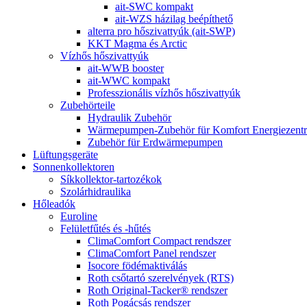
ait-SWC kompakt
ait-WZS házilag beépíthető
alterra pro hőszivattyúk (ait-SWP)
KKT Magma és Arctic
Vízhős hőszivattyúk
ait-WWB booster
ait-WWC kompakt
Professzionális vízhős hőszivattyúk
Zubehörteile
Hydraulik Zubehör
Wärmepumpen-Zubehör für Komfort Energiezent
Zubehör für Erdwärmepumpen
Lüftungsgeräte
Sonnenkollektoren
Síkkollektor-tartozékok
Szolárhidraulika
Hőleadók
Euroline
Felületfűtés és -hűtés
ClimaComfort Compact rendszer
ClimaComfort Panel rendszer
Isocore födémaktiválás
Roth csőtartó szerelvények (RTS)
Roth Original-Tacker® rendszer
Roth Pogácsás rendszer