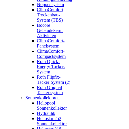
Noppensystem
ClimaComfort
Trockenbau-
System (TBS)
Isocore
Gebäudekern-
Aktivieren
ClimaComfort-
Panelsystem
ClimaComfort-
Compactsystem
Roth Quick-
Energy Tacker-
System
Roth Flipfix-
Tacker-System (2)
Roth Original
Tacker system
Sonnenkollektoren
Heliopool
Sonnenkollektor
Hydraulik
Heliostar 252
Sonnenkollektor
Heliostar 218