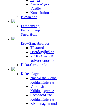
Zwei-Wege-
Ventile
Konsolrahmen
Blowair de
Fernheizung
Fernkühlung
SuperHeat
Erdwärmeabsorber
Távtartók de
Osztó-gyűjtő de
PE-PVC és SR
golyóscsapok de
Haka-Gerodur de
Kälteanlagen
Nano-Line kleine
Kühlungsgeräte
Vario-Line
Kühlungsgeräte
Compact-Line
Kühlungsgeräte
KKT magma und