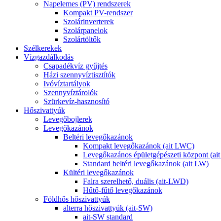
Napelemes (PV) rendszerek
Kompakt PV-rendszer
Szolárinverterek
Szolárpanelok
Szolártöltők
Szélkerekek
Vízgazdálkodás
Csapadékvíz gyűjtés
Házi szennyvíztisztítók
Ivóvíztartályok
Szennyvíztárolók
Szürkevíz-hasznosító
Hőszivattyúk
Levegőbojlerek
Levegőkazánok
Beltéri levegőkazánok
Kompakt levegőkazánok (ait LWC)
Levegőkazános épületgépészeti központ (a
Standard beltéri levegőkazánok (ait LW)
Kültéri levegőkazánok
Falra szerelhető, duális (ait-LWD)
Hűtő-fűtő levegőkazánok
Földhős hőszivattyúk
alterra hőszivattyúk (ait-SW)
ait-SW standard