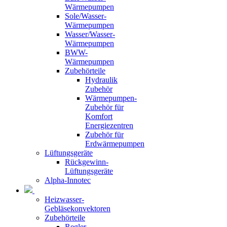
Wärmepumpen
Sole/Wasser-
Wärmepumpen
Wasser/Wasser-
Wärmepumpen
BWW-
Wärmepumpen
Zubehörteile
Hydraulik
Zubehör
Wärmepumpen-
Zubehör für
Komfort
Energiezentren
Zubehör für
Erdwärmepumpen
Lüftungsgeräte
Rückgewinn-
Lüftungsgeräte
Alpha-Innotec
Heizwasser-
Gebläsekonvektoren
Zubehörteile
Regler