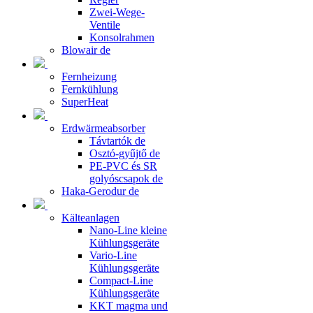
Zwei-Wege-
Ventile
Konsolrahmen
Blowair de
Fernheizung
Fernkühlung
SuperHeat
Erdwärmeabsorber
Távtartók de
Osztó-gyűjtő de
PE-PVC és SR
golyóscsapok de
Haka-Gerodur de
Kälteanlagen
Nano-Line kleine
Kühlungsgeräte
Vario-Line
Kühlungsgeräte
Compact-Line
Kühlungsgeräte
KKT magma und