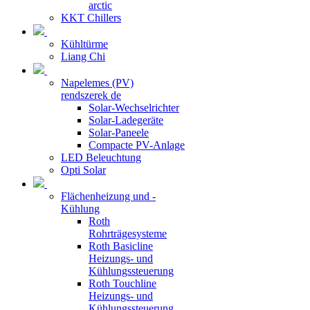
arctic
KKT Chillers
Kühltürme
Liang Chi
Napelemes (PV)
rendszerek de
Solar-Wechselrichter
Solar-Ladegeräte
Solar-Paneele
Compacte PV-Anlage
LED Beleuchtung
Opti Solar
Flächenheizung und -
Kühlung
Roth
Rohrträgesysteme
Roth Basicline
Heizungs- und
Kühlungssteuerung
Roth Touchline
Heizungs- und
Kühlungssteuerung