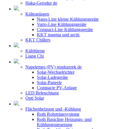
Haka-Gerodur de
Kälteanlagen
Nano-Line kleine Kühlungsgeräte
Vario-Line Kühlungsgeräte
Compact-Line Kühlungsgeräte
KKT magma und arctic
KKT Chillers
Kühltürme
Liang Chi
Napelemes (PV) rendszerek de
Solar-Wechselrichter
Solar-Ladegeräte
Solar-Paneele
Compacte PV-Anlage
LED Beleuchtung
Opti Solar
Flächenheizung und -Kühlung
Roth Rohrträgesysteme
Roth Basicline Heizungs- und
Kühlungssteuerung