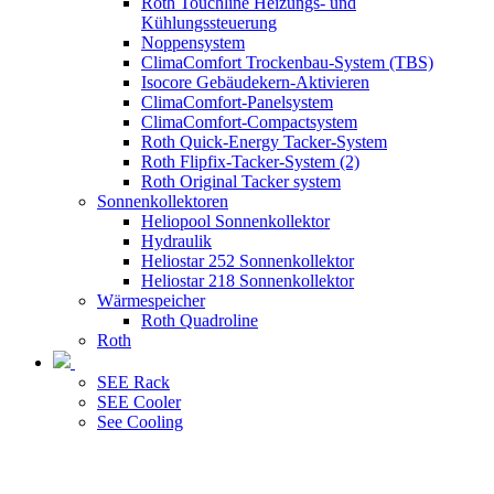
Roth Touchline Heizungs- und
Kühlungssteuerung
Noppensystem
ClimaComfort Trockenbau-System (TBS)
Isocore Gebäudekern-Aktivieren
ClimaComfort-Panelsystem
ClimaComfort-Compactsystem
Roth Quick-Energy Tacker-System
Roth Flipfix-Tacker-System (2)
Roth Original Tacker system
Sonnenkollektoren
Heliopool Sonnenkollektor
Hydraulik
Heliostar 252 Sonnenkollektor
Heliostar 218 Sonnenkollektor
Wärmespeicher
Roth Quadroline
Roth
SEE Rack
SEE Cooler
See Cooling