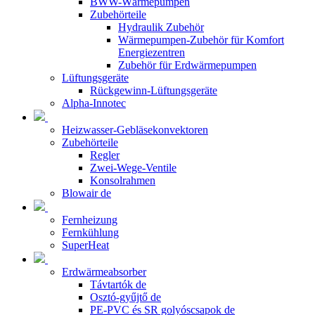
BWW-Wärmepumpen
Zubehörteile
Hydraulik Zubehör
Wärmepumpen-Zubehör für Komfort
Energiezentren
Zubehör für Erdwärmepumpen
Lüftungsgeräte
Rückgewinn-Lüftungsgeräte
Alpha-Innotec
Heizwasser-Gebläsekonvektoren
Zubehörteile
Regler
Zwei-Wege-Ventile
Konsolrahmen
Blowair de
Fernheizung
Fernkühlung
SuperHeat
Erdwärmeabsorber
Távtartók de
Osztó-gyűjtő de
PE-PVC és SR golyóscsapok de