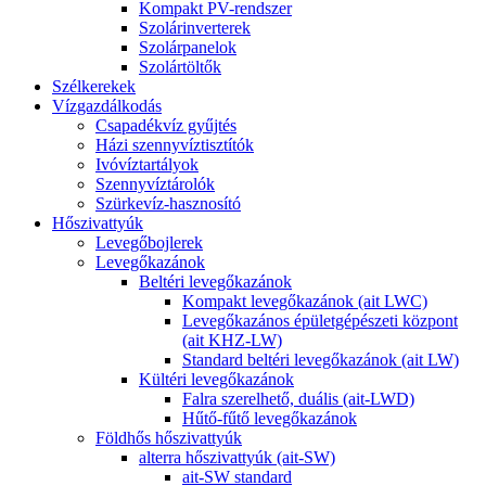
Kompakt PV-rendszer
Szolárinverterek
Szolárpanelok
Szolártöltők
Szélkerekek
Vízgazdálkodás
Csapadékvíz gyűjtés
Házi szennyvíztisztítók
Ivóvíztartályok
Szennyvíztárolók
Szürkevíz-hasznosító
Hőszivattyúk
Levegőbojlerek
Levegőkazánok
Beltéri levegőkazánok
Kompakt levegőkazánok (ait LWC)
Levegőkazános épületgépészeti központ
(ait KHZ-LW)
Standard beltéri levegőkazánok (ait LW)
Kültéri levegőkazánok
Falra szerelhető, duális (ait-LWD)
Hűtő-fűtő levegőkazánok
Földhős hőszivattyúk
alterra hőszivattyúk (ait-SW)
ait-SW standard