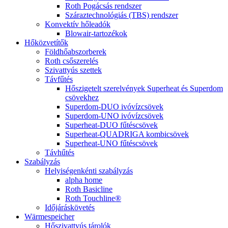
Roth Pogácsás rendszer
Száraztechnológiás (TBS) rendszer
Konvektív hőleadók
Blowair-tartozékok
Hőközvetítők
Földhőabszorberek
Roth csőszerelés
Szivattyús szettek
Távfűtés
Hőszigetelt szerelvények Superheat és Superdom
csövekhez
Superdom-DUO ivóvízcsövek
Superdom-UNO ivóvízcsövek
Superheat-DUO fűtéscsövek
Superheat-QUADRIGA kombicsövek
Superheat-UNO fűtéscsövek
Távhűtés
Szabályzás
Helyiségenkénti szabályzás
alpha home
Roth Basicline
Roth Touchline®
Időjáráskövetés
Wärmespeicher
Hőszivattyús tárolók