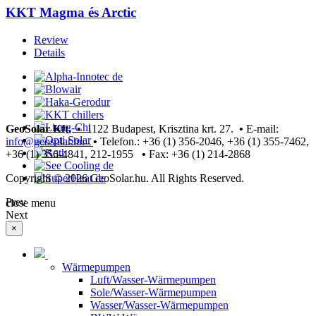
KKT Magma és Arctic
Review
Details
GeoSolar Kft. •
1122 Budapest, Krisztina krt. 27.
•
E-mail:
info@geosolar.hu
•
Telefon.: +36 (1) 356-2046, +36 (1) 355-7462,
+36 (1) 356-4841, 212-1955
•
Fax: +36 (1) 214-2868
Copyright © 2026 GeoSolar.hu. All Rights Reserved.
Joomla! 3 Templates
Prev
close menu
Next
×
Wärmepumpen
Luft/Wasser-Wärmepumpen
Sole/Wasser-Wärmepumpen
Wasser/Wasser-Wärmepumpen