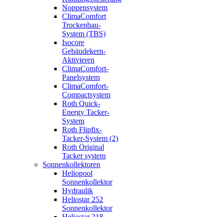
Noppensystem
ClimaComfort
Trockenbau-
System (TBS)
Isocore
Gebäudekern-
Aktivieren
ClimaComfort-
Panelsystem
ClimaComfort-
Compactsystem
Roth Quick-
Energy Tacker-
System
Roth Flipfix-
Tacker-System (2)
Roth Original
Tacker system
Sonnenkollektoren
Heliopool
Sonnenkollektor
Hydraulik
Heliostar 252
Sonnenkollektor
Heliostar 218