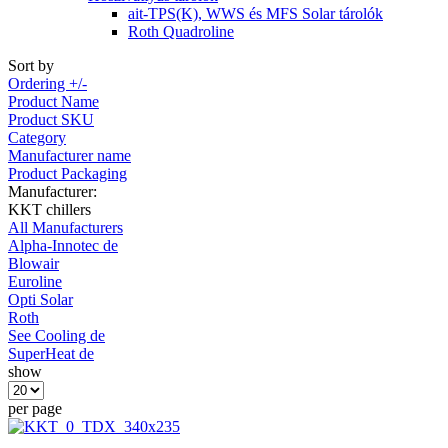
ait-TPS(K), WWS és MFS Solar tárolók
Roth Quadroline
Sort by
Ordering +/-
Product Name
Product SKU
Category
Manufacturer name
Product Packaging
Manufacturer:
KKT chillers
All Manufacturers
Alpha-Innotec de
Blowair
Euroline
Opti Solar
Roth
See Cooling de
SuperHeat de
show
per page