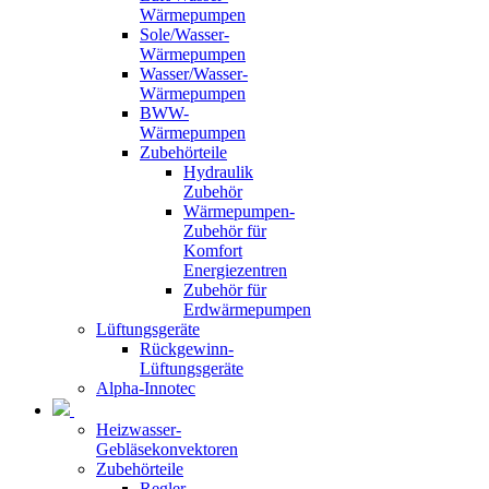
Wärmepumpen
Sole/Wasser-
Wärmepumpen
Wasser/Wasser-
Wärmepumpen
BWW-
Wärmepumpen
Zubehörteile
Hydraulik
Zubehör
Wärmepumpen-
Zubehör für
Komfort
Energiezentren
Zubehör für
Erdwärmepumpen
Lüftungsgeräte
Rückgewinn-
Lüftungsgeräte
Alpha-Innotec
Heizwasser-
Gebläsekonvektoren
Zubehörteile
Regler