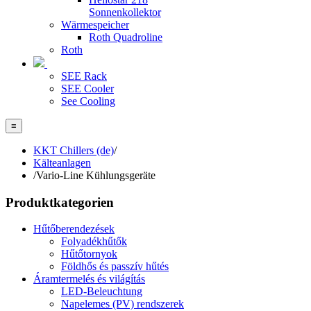
Sonnenkollektor
Wärmespeicher
Roth Quadroline
Roth
SEE Rack
SEE Cooler
See Cooling
≡
KKT Chillers (de)
/
Kälteanlagen
/
Vario-Line Kühlungsgeräte
Produktkategorien
Hűtőberendezések
Folyadékhűtők
Hűtőtornyok
Földhős és passzív hűtés
Áramtermelés és világítás
LED-Beleuchtung
Napelemes (PV) rendszerek