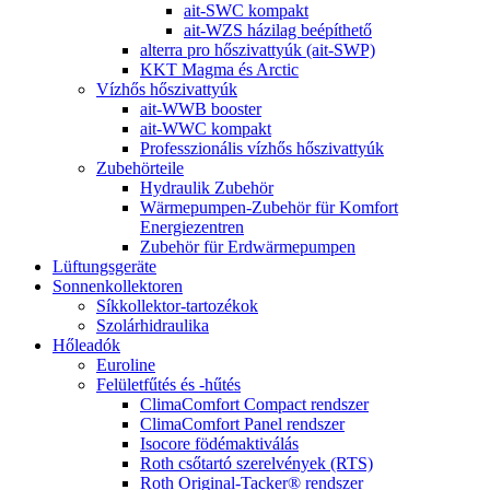
ait-SWC kompakt
ait-WZS házilag beépíthető
alterra pro hőszivattyúk (ait-SWP)
KKT Magma és Arctic
Vízhős hőszivattyúk
ait-WWB booster
ait-WWC kompakt
Professzionális vízhős hőszivattyúk
Zubehörteile
Hydraulik Zubehör
Wärmepumpen-Zubehör für Komfort
Energiezentren
Zubehör für Erdwärmepumpen
Lüftungsgeräte
Sonnenkollektoren
Síkkollektor-tartozékok
Szolárhidraulika
Hőleadók
Euroline
Felületfűtés és -hűtés
ClimaComfort Compact rendszer
ClimaComfort Panel rendszer
Isocore födémaktiválás
Roth csőtartó szerelvények (RTS)
Roth Original-Tacker® rendszer