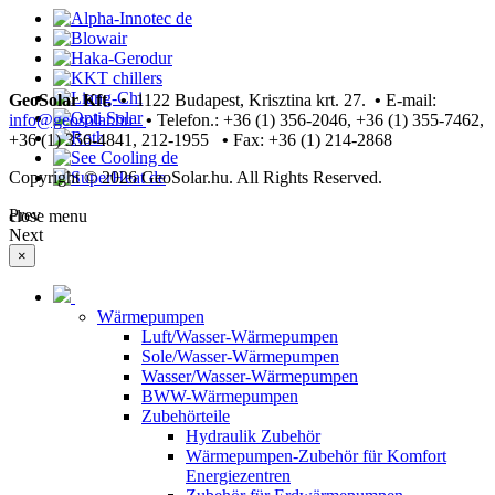
GeoSolar Kft. •
1122 Budapest, Krisztina krt. 27.
•
E-mail:
info@geosolar.hu
•
Telefon.: +36 (1) 356-2046, +36 (1) 355-7462,
+36 (1) 356-4841, 212-1955
•
Fax: +36 (1) 214-2868
Copyright © 2026 GeoSolar.hu. All Rights Reserved.
Joomla! 3 Templates
Prev
close menu
Next
×
Wärmepumpen
Luft/Wasser-Wärmepumpen
Sole/Wasser-Wärmepumpen
Wasser/Wasser-Wärmepumpen
BWW-Wärmepumpen
Zubehörteile
Hydraulik Zubehör
Wärmepumpen-Zubehör für Komfort
Energiezentren