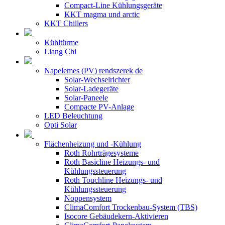
Compact-Line Kühlungsgeräte
KKT magma und arctic
KKT Chillers
Kühltürme
Liang Chi
Napelemes (PV) rendszerek de
Solar-Wechselrichter
Solar-Ladegeräte
Solar-Paneele
Compacte PV-Anlage
LED Beleuchtung
Opti Solar
Flächenheizung und -Kühlung
Roth Rohrträgesysteme
Roth Basicline Heizungs- und
Kühlungssteuerung
Roth Touchline Heizungs- und
Kühlungssteuerung
Noppensystem
ClimaComfort Trockenbau-System (TBS)
Isocore Gebäudekern-Aktivieren