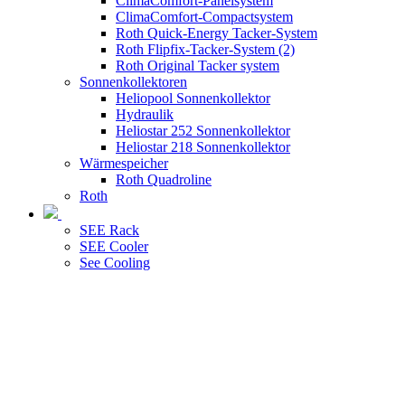
ClimaComfort-Panelsystem
ClimaComfort-Compactsystem
Roth Quick-Energy Tacker-System
Roth Flipfix-Tacker-System (2)
Roth Original Tacker system
Sonnenkollektoren
Heliopool Sonnenkollektor
Hydraulik
Heliostar 252 Sonnenkollektor
Heliostar 218 Sonnenkollektor
Wärmespeicher
Roth Quadroline
Roth
SEE Rack
SEE Cooler
See Cooling