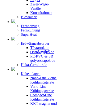
Zwei-Wege-
Ventile
Konsolrahmen
Blowair de
Fernheizung
Fernkühlung
SuperHeat
Erdwärmeabsorber
Távtartók de
Osztó-gyűjtő de
PE-PVC és SR
golyóscsapok de
Haka-Gerodur de
Kälteanlagen
Nano-Line kleine
Kühlungsgeräte
Vario-Line
Kühlungsgeräte
Compact-Line
Kühlungsgeräte
KKT magma und