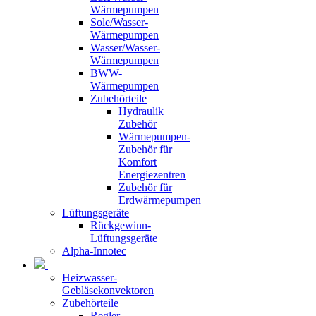
Wärmepumpen
Sole/Wasser-
Wärmepumpen
Wasser/Wasser-
Wärmepumpen
BWW-
Wärmepumpen
Zubehörteile
Hydraulik
Zubehör
Wärmepumpen-
Zubehör für
Komfort
Energiezentren
Zubehör für
Erdwärmepumpen
Lüftungsgeräte
Rückgewinn-
Lüftungsgeräte
Alpha-Innotec
Heizwasser-
Gebläsekonvektoren
Zubehörteile
Regler