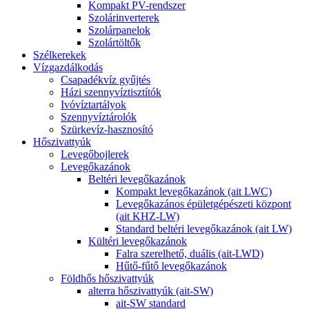
Kompakt PV-rendszer
Szolárinverterek
Szolárpanelok
Szolártöltők
Szélkerekek
Vízgazdálkodás
Csapadékvíz gyűjtés
Házi szennyvíztisztítók
Ivóvíztartályok
Szennyvíztárolók
Szürkevíz-hasznosító
Hőszivattyúk
Levegőbojlerek
Levegőkazánok
Beltéri levegőkazánok
Kompakt levegőkazánok (ait LWC)
Levegőkazános épületgépészeti központ
(ait KHZ-LW)
Standard beltéri levegőkazánok (ait LW)
Kültéri levegőkazánok
Falra szerelhető, duális (ait-LWD)
Hűtő-fűtő levegőkazánok
Földhős hőszivattyúk
alterra hőszivattyúk (ait-SW)
ait-SW standard