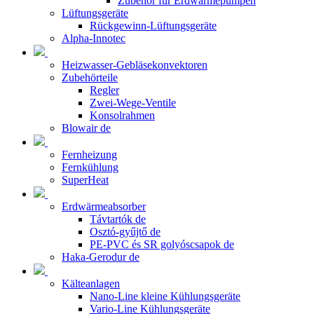
Zubehör für Erdwärmepumpen
Lüftungsgeräte
Rückgewinn-Lüftungsgeräte
Alpha-Innotec
Heizwasser-Gebläsekonvektoren
Zubehörteile
Regler
Zwei-Wege-Ventile
Konsolrahmen
Blowair de
Fernheizung
Fernkühlung
SuperHeat
Erdwärmeabsorber
Távtartók de
Osztó-gyűjtő de
PE-PVC és SR golyóscsapok de
Haka-Gerodur de
Kälteanlagen
Nano-Line kleine Kühlungsgeräte
Vario-Line Kühlungsgeräte