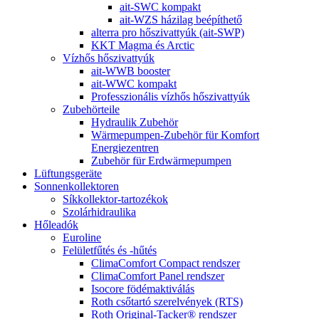
ait-SWC kompakt
ait-WZS házilag beépíthető
alterra pro hőszivattyúk (ait-SWP)
KKT Magma és Arctic
Vízhős hőszivattyúk
ait-WWB booster
ait-WWC kompakt
Professzionális vízhős hőszivattyúk
Zubehörteile
Hydraulik Zubehör
Wärmepumpen-Zubehör für Komfort
Energiezentren
Zubehör für Erdwärmepumpen
Lüftungsgeräte
Sonnenkollektoren
Síkkollektor-tartozékok
Szolárhidraulika
Hőleadók
Euroline
Felületfűtés és -hűtés
ClimaComfort Compact rendszer
ClimaComfort Panel rendszer
Isocore födémaktiválás
Roth csőtartó szerelvények (RTS)
Roth Original-Tacker® rendszer