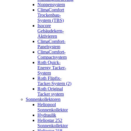
Noppensystem
ClimaComfort
Trockenbau-
System (TBS)
Isocore
Gebäudekern-
Aktivieren
ClimaComfort-
Panelsystem
ClimaComfort-
Compactsystem
Roth Quick-
Energy Tacker-
System
Roth Flipfix-
Tacker-System (2)
Roth Original
Tacker system
Sonnenkollektoren
Heliopool
Sonnenkollektor
Hydraulik
Heliostar 252
Sonnenkollektor
Heliostar 218