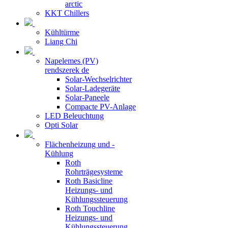
arctic
KKT Chillers
Kühltürme
Liang Chi
Napelemes (PV)
rendszerek de
Solar-Wechselrichter
Solar-Ladegeräte
Solar-Paneele
Compacte PV-Anlage
LED Beleuchtung
Opti Solar
Flächenheizung und -
Kühlung
Roth
Rohrträgesysteme
Roth Basicline
Heizungs- und
Kühlungssteuerung
Roth Touchline
Heizungs- und
Kühlungssteuerung