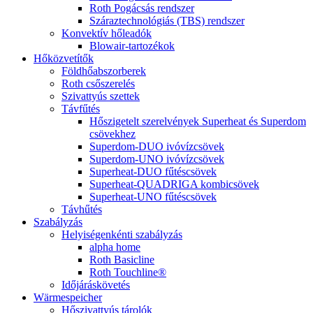
Roth Pogácsás rendszer
Száraztechnológiás (TBS) rendszer
Konvektív hőleadók
Blowair-tartozékok
Hőközvetítők
Földhőabszorberek
Roth csőszerelés
Szivattyús szettek
Távfűtés
Hőszigetelt szerelvények Superheat és Superdom
csövekhez
Superdom-DUO ivóvízcsövek
Superdom-UNO ivóvízcsövek
Superheat-DUO fűtéscsövek
Superheat-QUADRIGA kombicsövek
Superheat-UNO fűtéscsövek
Távhűtés
Szabályzás
Helyiségenkénti szabályzás
alpha home
Roth Basicline
Roth Touchline®
Időjáráskövetés
Wärmespeicher
Hőszivattyús tárolók