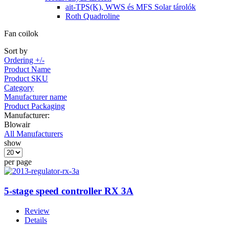
ait-TPS(K), WWS és MFS Solar tárolók
Roth Quadroline
Fan coilok
Sort by
Ordering +/-
Product Name
Product SKU
Category
Manufacturer name
Product Packaging
Manufacturer:
Blowair
All Manufacturers
show
per page
5-stage speed controller RX 3A
Review
Details