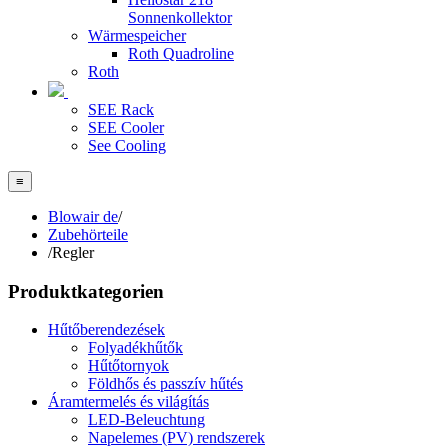
Sonnenkollektor
Wärmespeicher
Roth Quadroline
Roth
SEE Rack
SEE Cooler
See Cooling
≡
Blowair de
/
Zubehörteile
/
Regler
Produktkategorien
Hűtőberendezések
Folyadékhűtők
Hűtőtornyok
Földhős és passzív hűtés
Áramtermelés és világítás
LED-Beleuchtung
Napelemes (PV) rendszerek