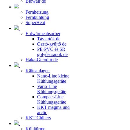
Blowair de
Fernheizung
Fernkühlung
SuperHeat
Erdwärmeabsorber
Távtartók de
Osztó-gyűjtő de
PE-PVC és SR
golyóscsapok de
Haka-Gerodur de
Kälteanlagen
Nano-Line kleine
Kühlungsgeräte
Vario-Line
Kühlungsgeräte
Compact-Line
Kühlungsgeräte
KKT magma und
arctic
KKT Chillers
Kühltürme