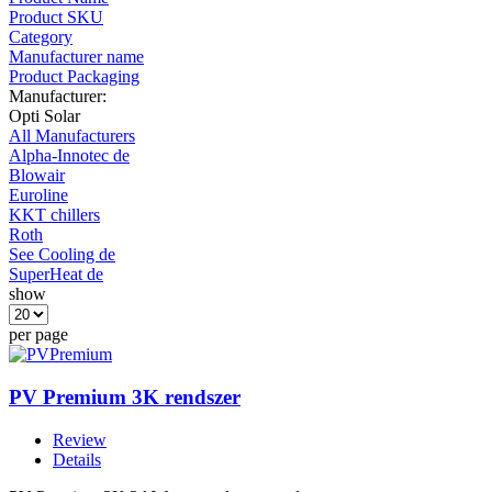
Product SKU
Category
Manufacturer name
Product Packaging
Manufacturer:
Opti Solar
All Manufacturers
Alpha-Innotec de
Blowair
Euroline
KKT chillers
Roth
See Cooling de
SuperHeat de
show
per page
PV Premium 3K rendszer
Review
Details