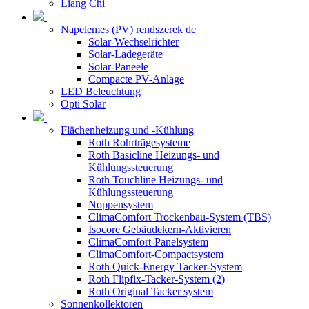
Liang Chi
Napelemes (PV) rendszerek de
Solar-Wechselrichter
Solar-Ladegeräte
Solar-Paneele
Compacte PV-Anlage
LED Beleuchtung
Opti Solar
Flächenheizung und -Kühlung
Roth Rohrträgesysteme
Roth Basicline Heizungs- und
Kühlungssteuerung
Roth Touchline Heizungs- und
Kühlungssteuerung
Noppensystem
ClimaComfort Trockenbau-System (TBS)
Isocore Gebäudekern-Aktivieren
ClimaComfort-Panelsystem
ClimaComfort-Compactsystem
Roth Quick-Energy Tacker-System
Roth Flipfix-Tacker-System (2)
Roth Original Tacker system
Sonnenkollektoren