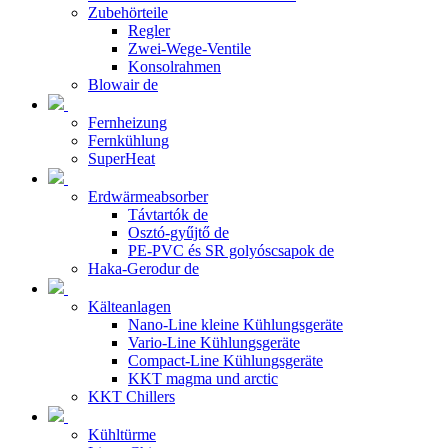
Zubehörteile
Regler
Zwei-Wege-Ventile
Konsolrahmen
Blowair de
Fernheizung
Fernkühlung
SuperHeat
Erdwärmeabsorber
Távtartók de
Osztó-gyűjtő de
PE-PVC és SR golyóscsapok de
Haka-Gerodur de
Kälteanlagen
Nano-Line kleine Kühlungsgeräte
Vario-Line Kühlungsgeräte
Compact-Line Kühlungsgeräte
KKT magma und arctic
KKT Chillers
Kühltürme