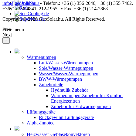
info@geosolar.hu
•
Telefon.: +36 (1) 356-2046, +36 (1) 355-7462,
+36 (1) 356-4841, 212-1955
•
Fax: +36 (1) 214-2868
Copyright © 2026 GeoSolar.hu. All Rights Reserved.
Joomla! 3 Templates
Prev
close menu
Next
×
Wärmepumpen
Luft/Wasser-Wärmepumpen
Sole/Wasser-Wärmepumpen
Wasser/Wasser-Wärmepumpen
BWW-Wärmepumpen
Zubehörteile
Hydraulik Zubehör
Wärmepumpen-Zubehör für Komfort
Energiezentren
Zubehör für Erdwärmepumpen
Lüftungsgeräte
Rückgewinn-Lüftungsgeräte
Alpha-Innotec
Heizwasser-Gebläsekonvektoren