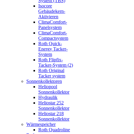
System (TBS)
Isocore
Gebäudekern-
Aktivieren
ClimaComfort-
Panelsystem
ClimaComfort-
Compactsystem
Roth Quick-
Energy Tacker-
System
Roth Flipfix-
Tacker-System (2)
Roth Original
Tacker system
Sonnenkollektoren
Heliopool
Sonnenkollektor
Hydraulik
Heliostar 252
Sonnenkollektor
Heliostar 218
Sonnenkollektor
Wärmespeicher
Roth Quadroline