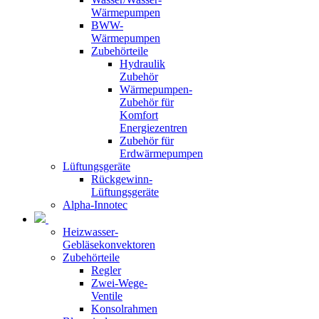
Wärmepumpen
BWW-
Wärmepumpen
Zubehörteile
Hydraulik
Zubehör
Wärmepumpen-
Zubehör für
Komfort
Energiezentren
Zubehör für
Erdwärmepumpen
Lüftungsgeräte
Rückgewinn-
Lüftungsgeräte
Alpha-Innotec
Heizwasser-
Gebläsekonvektoren
Zubehörteile
Regler
Zwei-Wege-
Ventile
Konsolrahmen