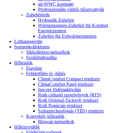
ait-WWC kompakt
Professzionális vízhős hőszivattyúk
Zubehörteile
Hydraulik Zubehör
Wärmepumpen-Zubehör für Komfort
Energiezentren
Zubehör für Erdwärmepumpen
Lüftungsgeräte
Sonnenkollektoren
Síkkollektor-tartozékok
Szolárhidraulika
Hőleadók
Euroline
Felületfűtés és -hűtés
ClimaComfort Compact rendszer
ClimaComfort Panel rendszer
Isocore födémaktiválás
Roth csőtartó szerelvények (RTS)
Roth Original-Tacker® rendszer
Roth Pogácsás rendszer
Száraztechnológiás (TBS) rendszer
Konvektív hőleadók
Blowair-tartozékok
Hőközvetítők
Földhőabszorberek