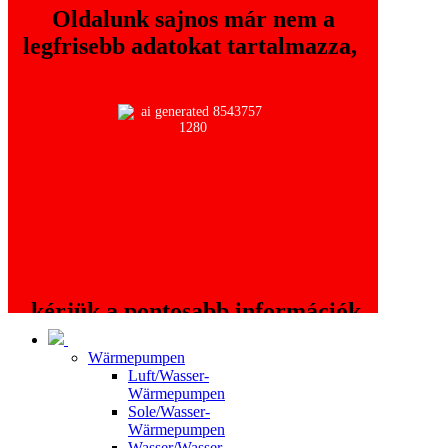
Oldalunk sajnos már nem a
legfrisebb adatokat tartalmazza,
kérjük a pontosabb információk
érdekében keressék fel a
Wärmepumpen
oldalt!
www.thermo.hu
Luft/Wasser-
Wärmepumpen
Sole/Wasser-
Wärmepumpen
Wasser/Wasser-