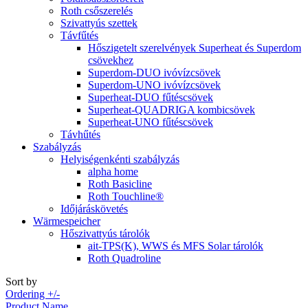
Roth csőszerelés
Szivattyús szettek
Távfűtés
Hőszigetelt szerelvények Superheat és Superdom
csövekhez
Superdom-DUO ivóvízcsövek
Superdom-UNO ivóvízcsövek
Superheat-DUO fűtéscsövek
Superheat-QUADRIGA kombicsövek
Superheat-UNO fűtéscsövek
Távhűtés
Szabályzás
Helyiségenkénti szabályzás
alpha home
Roth Basicline
Roth Touchline®
Időjáráskövetés
Wärmespeicher
Hőszivattyús tárolók
ait-TPS(K), WWS és MFS Solar tárolók
Roth Quadroline
Sort by
Ordering +/-
Product Name