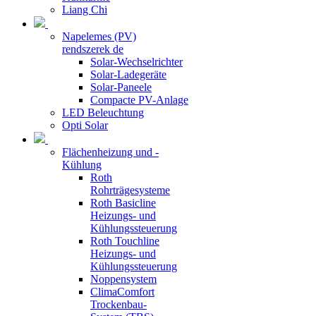
Liang Chi
Napelemes (PV)
rendszerek de
Solar-Wechselrichter
Solar-Ladegeräte
Solar-Paneele
Compacte PV-Anlage
LED Beleuchtung
Opti Solar
Flächenheizung und -
Kühlung
Roth
Rohrträgesysteme
Roth Basicline
Heizungs- und
Kühlungssteuerung
Roth Touchline
Heizungs- und
Kühlungssteuerung
Noppensystem
ClimaComfort
Trockenbau-