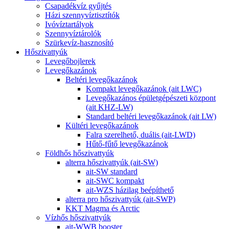
Csapadékvíz gyűjtés
Házi szennyvíztisztítók
Ivóvíztartályok
Szennyvíztárolók
Szürkevíz-hasznosító
Hőszivattyúk
Levegőbojlerek
Levegőkazánok
Beltéri levegőkazánok
Kompakt levegőkazánok (ait LWC)
Levegőkazános épületgépészeti központ
(ait KHZ-LW)
Standard beltéri levegőkazánok (ait LW)
Kültéri levegőkazánok
Falra szerelhető, duális (ait-LWD)
Hűtő-fűtő levegőkazánok
Földhős hőszivattyúk
alterra hőszivattyúk (ait-SW)
ait-SW standard
ait-SWC kompakt
ait-WZS házilag beépíthető
alterra pro hőszivattyúk (ait-SWP)
KKT Magma és Arctic
Vízhős hőszivattyúk
ait-WWB booster