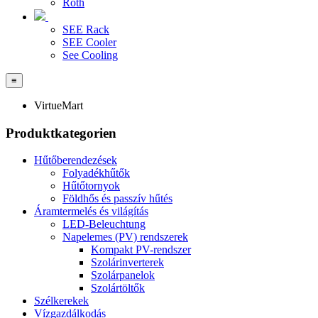
Roth
SEE Rack
SEE Cooler
See Cooling
≡
VirtueMart
Produktkategorien
Hűtőberendezések
Folyadékhűtők
Hűtőtornyok
Földhős és passzív hűtés
Áramtermelés és világítás
LED-Beleuchtung
Napelemes (PV) rendszerek
Kompakt PV-rendszer
Szolárinverterek
Szolárpanelok
Szolártöltők
Szélkerekek
Vízgazdálkodás