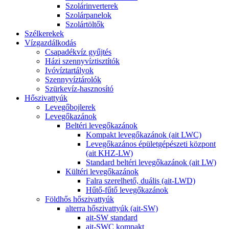
Szolárinverterek
Szolárpanelok
Szolártöltők
Szélkerekek
Vízgazdálkodás
Csapadékvíz gyűjtés
Házi szennyvíztisztítók
Ivóvíztartályok
Szennyvíztárolók
Szürkevíz-hasznosító
Hőszivattyúk
Levegőbojlerek
Levegőkazánok
Beltéri levegőkazánok
Kompakt levegőkazánok (ait LWC)
Levegőkazános épületgépészeti központ
(ait KHZ-LW)
Standard beltéri levegőkazánok (ait LW)
Kültéri levegőkazánok
Falra szerelhető, duális (ait-LWD)
Hűtő-fűtő levegőkazánok
Földhős hőszivattyúk
alterra hőszivattyúk (ait-SW)
ait-SW standard
ait-SWC kompakt