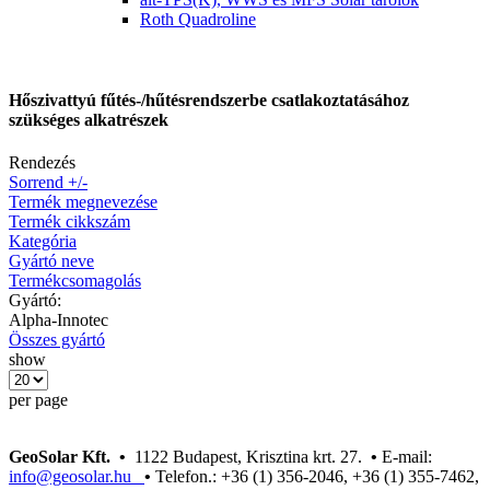
Roth Quadroline
Hőszivattyú fűtés-/hűtésrendszerbe csatlakoztatásához
szükséges alkatrészek
Rendezés
Sorrend +/-
Termék megnevezése
Termék cikkszám
Kategória
Gyártó neve
Termékcsomagolás
Gyártó:
Alpha-Innotec
Összes gyártó
show
per page
GeoSolar Kft. •
1122 Budapest, Krisztina krt. 27.
•
E-mail:
info@geosolar.hu
•
Telefon.: +36 (1) 356-2046, +36 (1) 355-7462,