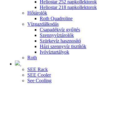
Heliostar 252 napkollektorok
Heliostar 218 napkollektorok
Hőtárolók
Roth Quadroline
Vízgazdálkodás
Csapadékvíz gyűjtés
Szennyvíztárolók
Szürkevíz hasznosító
Házi szennyvíz tisztítók
Ivóvíztartályok
Roth
SEE Rack
SEE Cooler
See Cooling