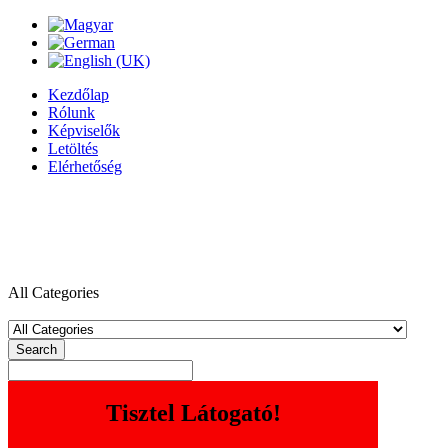
Kezdőlap
Rólunk
Képviselők
Letöltés
Elérhetőség
All Categories
Search
Tisztel Látogató!