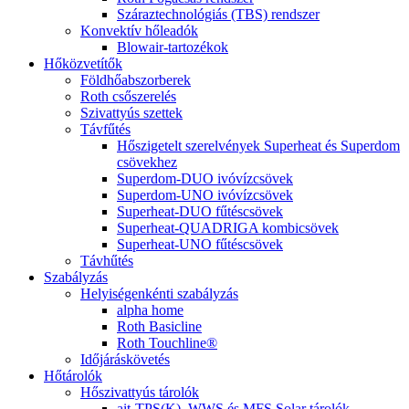
Száraztechnológiás (TBS) rendszer
Konvektív hőleadók
Blowair-tartozékok
Hőközvetítők
Földhőabszorberek
Roth csőszerelés
Szivattyús szettek
Távfűtés
Hőszigetelt szerelvények Superheat és Superdom
csövekhez
Superdom-DUO ivóvízcsövek
Superdom-UNO ivóvízcsövek
Superheat-DUO fűtéscsövek
Superheat-QUADRIGA kombicsövek
Superheat-UNO fűtéscsövek
Távhűtés
Szabályzás
Helyiségenkénti szabályzás
alpha home
Roth Basicline
Roth Touchline®
Időjáráskövetés
Hőtárolók
Hőszivattyús tárolók
ait-TPS(K), WWS és MFS Solar tárolók