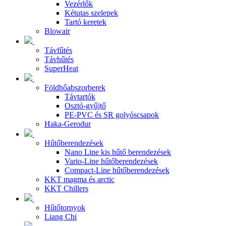
Vezérlők
Kétutas szelepek
Tartó keretek
Blowair
Távfűtés
Távhűtés
SuperHeat
Földhőabszorberek
Távtartók
Osztó-gyűjtő
PE-PVC és SR golyóscsapok
Haka-Gerodur
Hűtőberendezések
Nano Line kis hűtő berendezések
Vario-Line hűtőberendezések
Compact-Line hűtőberendezések
KKT magma és arctic
KKT Chillers
Hűtőtornyok
Liang Chi