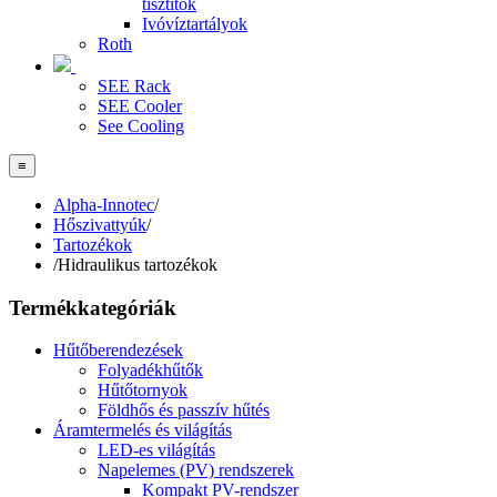
tisztítók
Ivóvíztartályok
Roth
SEE Rack
SEE Cooler
See Cooling
≡
Alpha-Innotec
/
Hőszivattyúk
/
Tartozékok
/
Hidraulikus tartozékok
Termékkategóriák
Hűtőberendezések
Folyadékhűtők
Hűtőtornyok
Földhős és passzív hűtés
Áramtermelés és világítás
LED-es világítás
Napelemes (PV) rendszerek
Kompakt PV-rendszer