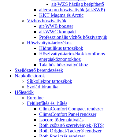
ait-WZS házilag beépíthető
alterra pro hőszivattyúk (ait-SWP)
KKT Magma és Arctic
Vízhős hőszivattyúk
ait-WWB booster
ait-WWC kompakt
Professzionális vízhős hőszivattyúk
Hőszivattyú-tartozékok
Hidraulikus tartozékok
Hőszivattyú-tartozékok komfortos
energiaközpontokhoz
Talajhős hőszivattyúkhoz
Szellőztető berendezések
Napkollektorok
Síkkollektor-tartozékok
Szolárhidraulika
Hőleadók
Euroline
Felületfűtés és -hűtés
ClimaComfort Compact rendszer
ClimaComfort Panel rendszer
Isocore födémaktiválás
Roth csőtartó szerelvények (RTS)
Roth Original-Tacker® rendszer
Roth Pogácsás rendszer