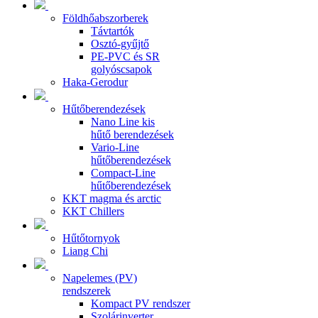
Földhőabszorberek
Távtartók
Osztó-gyűjtő
PE-PVC és SR
golyóscsapok
Haka-Gerodur
Hűtőberendezések
Nano Line kis
hűtő berendezések
Vario-Line
hűtőberendezések
Compact-Line
hűtőberendezések
KKT magma és arctic
KKT Chillers
Hűtőtornyok
Liang Chi
Napelemes (PV)
rendszerek
Kompact PV rendszer
Szolárinverter