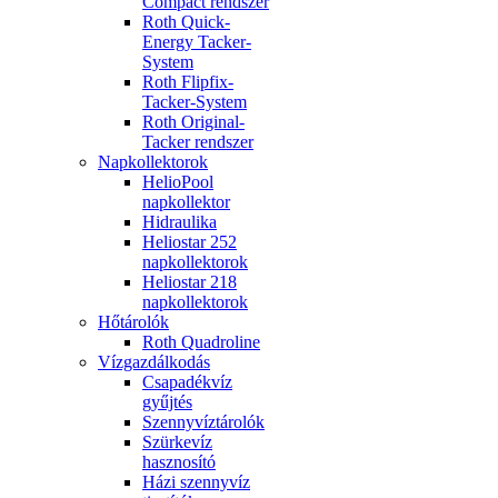
Compact rendszer
Roth Quick-
Energy Tacker-
System
Roth Flipfix-
Tacker-System
Roth Original-
Tacker rendszer
Napkollektorok
HelioPool
napkollektor
Hidraulika
Heliostar 252
napkollektorok
Heliostar 218
napkollektorok
Hőtárolók
Roth Quadroline
Vízgazdálkodás
Csapadékvíz
gyűjtés
Szennyvíztárolók
Szürkevíz
hasznosító
Házi szennyvíz