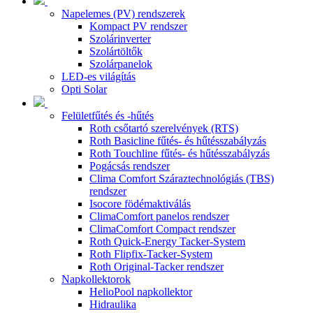
Napelemes (PV) rendszerek
Kompact PV rendszer
Szolárinverter
Szolártöltők
Szolárpanelok
LED-es világítás
Opti Solar
Felületfűtés és -hűtés
Roth csőtartó szerelvények (RTS)
Roth Basicline fűtés- és hűtésszabályzás
Roth Touchline fűtés- és hűtésszabályzás
Pogácsás rendszer
Clima Comfort Száraztechnológiás (TBS)
rendszer
Isocore födémaktiválás
ClimaComfort panelos rendszer
ClimaComfort Compact rendszer
Roth Quick-Energy Tacker-System
Roth Flipfix-Tacker-System
Roth Original-Tacker rendszer
Napkollektorok
HelioPool napkollektor
Hidraulika