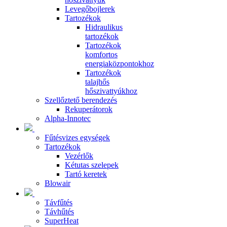
Levegőbojlerek
Tartozékok
Hidraulikus
tartozékok
Tartozékok
komfortos
energiaközpontokhoz
Tartozékok
talajhős
hőszivattyúkhoz
Szellőztető berendezés
Rekuperátorok
Alpha-Innotec
Fűtésvizes egységek
Tartozékok
Vezérlők
Kétutas szelepek
Tartó keretek
Blowair
Távfűtés
Távhűtés
SuperHeat