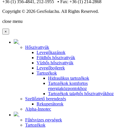
+36 (1) 356-4841, 212-1955
•
Fax: +36 (1) 214-2868
Copyright © 2026 GeoSolar.hu. All Rights Reserved.
Joomla! 3 Templates
close menu
×
Hőszivattyúk
Levegőkazánok
Földhős hőszivattyúk
Vízhős hőszivattyúk
Levegőbojlerek
Tartozékok
Hidraulikus tartozékok
Tartozékok komfortos
energiaközpontokhoz
Tartozékok talajhős hőszivattyúkhoz
Szellőztető berendezés
Rekuperátorok
Alpha-Innotec
Fűtésvizes egységek
Tartozékok