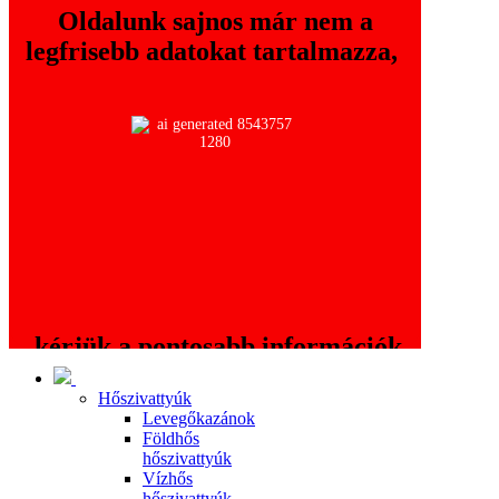
Oldalunk sajnos már nem a
legfrisebb adatokat tartalmazza,
kérjük a pontosabb információk
érdekében keressék fel a
Hőszivattyúk
oldalt!
www.thermo.hu
Levegőkazánok
Földhős
hőszivattyúk
Vízhős
hőszivattyúk