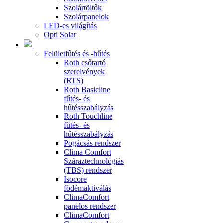
Szolártöltők
Szolárpanelok
LED-es világítás
Opti Solar
Felületfűtés és -hűtés
Roth csőtartó
szerelvények
(RTS)
Roth Basicline
fűtés- és
hűtésszabályzás
Roth Touchline
fűtés- és
hűtésszabályzás
Pogácsás rendszer
Clima Comfort
Száraztechnológiás
(TBS) rendszer
Isocore
födémaktiválás
ClimaComfort
panelos rendszer
ClimaComfort