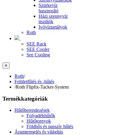
Szürkevíz
hasznosító
Házi szennyvíz
tisztítók
Ivóvíztartályok
Roth
SEE Rack
SEE Cooler
See Cooling
≡
Roth
/
Felületfűtés és -hűtés
/
Roth Flipfix-Tacker-System
Termékkategóriák
Hűtőberendezések
Folyadékhűtők
Hűtőtornyok
Földhős és passzív hűtés
Áramtermelés és világítás