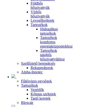
Földhős
hőszivattyúk
Vízhős
hőszivattyúk
Levegőbojlerek
Tartozékok
Hidraulikus
tartozékok
Tartozékok
komfortos
energiaközpontokhoz
Tartozékok
talajhős
hőszivattyúkhoz
Szellőztető berendezés
Rekuperátorok
Alpha-Innotec
Fűtésvizes egységek
Tartozékok
Vezérlők
Kétutas szelepek
Tartó keretek
Blowair