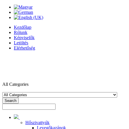
Kezdőlap
Rólunk
Képviselők
Letöltés
Elérhetőség
All Categories
Search
Hőszivattyúk
Levegőkazánok