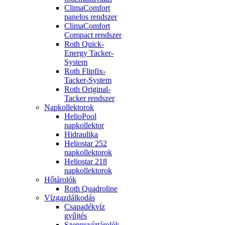
ClimaComfort
panelos rendszer
ClimaComfort
Compact rendszer
Roth Quick-
Energy Tacker-
System
Roth Flipfix-
Tacker-System
Roth Original-
Tacker rendszer
Napkollektorok
HelioPool
napkollektor
Hidraulika
Heliostar 252
napkollektorok
Heliostar 218
napkollektorok
Hőtárolók
Roth Quadroline
Vízgazdálkodás
Csapadékvíz
gyűjtés
Szennyvíztárolók