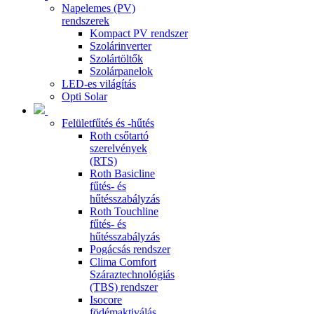
Napelemes (PV)
rendszerek
Kompact PV rendszer
Szolárinverter
Szolártöltők
Szolárpanelok
LED-es világítás
Opti Solar
Felületfűtés és -hűtés
Roth csőtartó
szerelvények
(RTS)
Roth Basicline
fűtés- és
hűtésszabályzás
Roth Touchline
fűtés- és
hűtésszabályzás
Pogácsás rendszer
Clima Comfort
Száraztechnológiás
(TBS) rendszer
Isocore
födémaktiválás