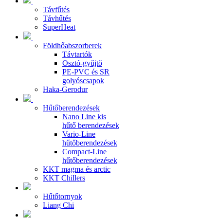
Távfűtés
Távhűtés
SuperHeat
Földhőabszorberek
Távtartók
Osztó-gyűjtő
PE-PVC és SR
golyóscsapok
Haka-Gerodur
Hűtőberendezések
Nano Line kis
hűtő berendezések
Vario-Line
hűtőberendezések
Compact-Line
hűtőberendezések
KKT magma és arctic
KKT Chillers
Hűtőtornyok
Liang Chi