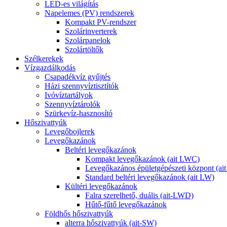
LED-es világítás
Napelemes (PV) rendszerek
Kompakt PV-rendszer
Szolárinverterek
Szolárpanelok
Szolártöltők
Szélkerekek
Vízgazdálkodás
Csapadékvíz gyűjtés
Házi szennyvíztisztítók
Ivóvíztartályok
Szennyvíztárolók
Szürkevíz-hasznosító
Hőszivattyúk
Levegőbojlerek
Levegőkazánok
Beltéri levegőkazánok
Kompakt levegőkazánok (ait LWC)
Levegőkazános épületgépészeti központ (a
Standard beltéri levegőkazánok (ait LW)
Kültéri levegőkazánok
Falra szerelhető, duális (ait-LWD)
Hűtő-fűtő levegőkazánok
Földhős hőszivattyúk
alterra hőszivattyúk (ait-SW)