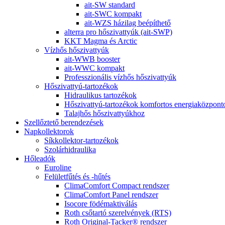
ait-SW standard
ait-SWC kompakt
ait-WZS házilag beépíthető
alterra pro hőszivattyúk (ait-SWP)
KKT Magma és Arctic
Vízhős hőszivattyúk
ait-WWB booster
ait-WWC kompakt
Professzionális vízhős hőszivattyúk
Hőszivattyú-tartozékok
Hidraulikus tartozékok
Hőszivattyú-tartozékok komfortos energiaközpon
Talajhős hőszivattyúkhoz
Szellőztető berendezések
Napkollektorok
Síkkollektor-tartozékok
Szolárhidraulika
Hőleadók
Euroline
Felületfűtés és -hűtés
ClimaComfort Compact rendszer
ClimaComfort Panel rendszer
Isocore födémaktiválás
Roth csőtartó szerelvények (RTS)
Roth Original-Tacker® rendszer