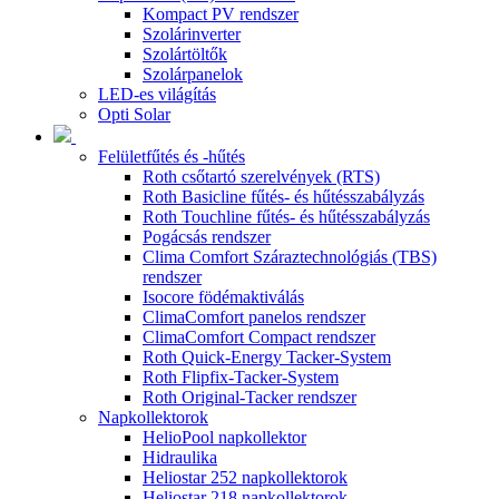
Kompact PV rendszer
Szolárinverter
Szolártöltők
Szolárpanelok
LED-es világítás
Opti Solar
Felületfűtés és -hűtés
Roth csőtartó szerelvények (RTS)
Roth Basicline fűtés- és hűtésszabályzás
Roth Touchline fűtés- és hűtésszabályzás
Pogácsás rendszer
Clima Comfort Száraztechnológiás (TBS)
rendszer
Isocore födémaktiválás
ClimaComfort panelos rendszer
ClimaComfort Compact rendszer
Roth Quick-Energy Tacker-System
Roth Flipfix-Tacker-System
Roth Original-Tacker rendszer
Napkollektorok
HelioPool napkollektor
Hidraulika
Heliostar 252 napkollektorok
Heliostar 218 napkollektorok