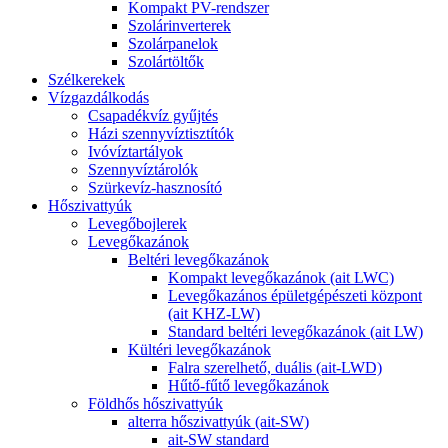
Kompakt PV-rendszer
Szolárinverterek
Szolárpanelok
Szolártöltők
Szélkerekek
Vízgazdálkodás
Csapadékvíz gyűjtés
Házi szennyvíztisztítók
Ivóvíztartályok
Szennyvíztárolók
Szürkevíz-hasznosító
Hőszivattyúk
Levegőbojlerek
Levegőkazánok
Beltéri levegőkazánok
Kompakt levegőkazánok (ait LWC)
Levegőkazános épületgépészeti központ
(ait KHZ-LW)
Standard beltéri levegőkazánok (ait LW)
Kültéri levegőkazánok
Falra szerelhető, duális (ait-LWD)
Hűtő-fűtő levegőkazánok
Földhős hőszivattyúk
alterra hőszivattyúk (ait-SW)
ait-SW standard