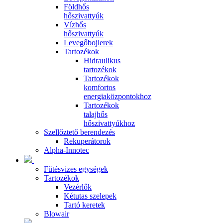
Földhős
hőszivattyúk
Vízhős
hőszivattyúk
Levegőbojlerek
Tartozékok
Hidraulikus
tartozékok
Tartozékok
komfortos
energiaközpontokhoz
Tartozékok
talajhős
hőszivattyúkhoz
Szellőztető berendezés
Rekuperátorok
Alpha-Innotec
Fűtésvizes egységek
Tartozékok
Vezérlők
Kétutas szelepek
Tartó keretek
Blowair