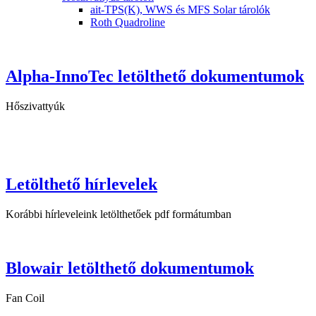
ait-TPS(K), WWS és MFS Solar tárolók
Roth Quadroline
Alpha-InnoTec letölthető dokumentumok
Hőszivattyúk
Letölthető hírlevelek
Korábbi hírleveleink letölthetőek pdf formátumban
Blowair letölthető dokumentumok
Fan Coil