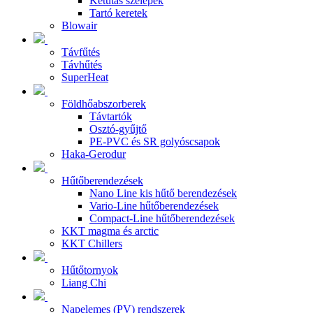
Kétutas szelepek
Tartó keretek
Blowair
Távfűtés
Távhűtés
SuperHeat
Földhőabszorberek
Távtartók
Osztó-gyűjtő
PE-PVC és SR golyóscsapok
Haka-Gerodur
Hűtőberendezések
Nano Line kis hűtő berendezések
Vario-Line hűtőberendezések
Compact-Line hűtőberendezések
KKT magma és arctic
KKT Chillers
Hűtőtornyok
Liang Chi
Napelemes (PV) rendszerek