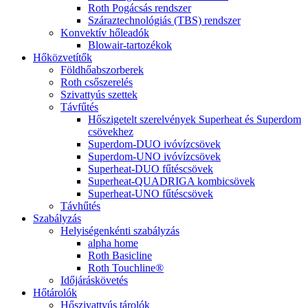
Roth Pogácsás rendszer
Száraztechnológiás (TBS) rendszer
Konvektív hőleadók
Blowair-tartozékok
Hőközvetítők
Földhőabszorberek
Roth csőszerelés
Szivattyús szettek
Távfűtés
Hőszigetelt szerelvények Superheat és Superdom
csövekhez
Superdom-DUO ivóvízcsövek
Superdom-UNO ivóvízcsövek
Superheat-DUO fűtéscsövek
Superheat-QUADRIGA kombicsövek
Superheat-UNO fűtéscsövek
Távhűtés
Szabályzás
Helyiségenkénti szabályzás
alpha home
Roth Basicline
Roth Touchline®
Időjáráskövetés
Hőtárolók
Hőszivattyús tárolók