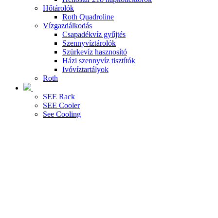
Hőtárolók
Roth Quadroline
Vízgazdálkodás
Csapadékvíz gyűjtés
Szennyvíztárolók
Szürkevíz hasznosító
Házi szennyvíz tisztítók
Ivóvíztartályok
Roth
SEE Rack
SEE Cooler
See Cooling