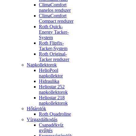
ClimaComfort
panelos rendszer
ClimaComfort
Compact rendszer
Roth Quick-
Energy Tacker-
System
Roth Flipfix-
Tacker-System
Roth Original-
Tacker rendszer
Napkollektorok
HelioPool
napkollektor
Hidraulika
Heliostar 252
napkollektorok
Heliostar 218
napkollektorok
Hőtárolók
Roth Quadroline
Vízgazdálkodás
Csapadékvíz
gyűjtés
Szennyvíztárolók