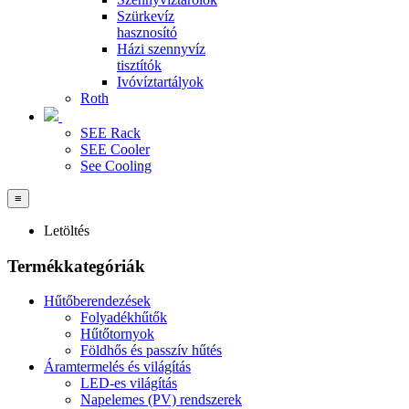
Szürkevíz
hasznosító
Házi szennyvíz
tisztítók
Ivóvíztartályok
Roth
SEE Rack
SEE Cooler
See Cooling
≡
Letöltés
Termékkategóriák
Hűtőberendezések
Folyadékhűtők
Hűtőtornyok
Földhős és passzív hűtés
Áramtermelés és világítás
LED-es világítás
Napelemes (PV) rendszerek