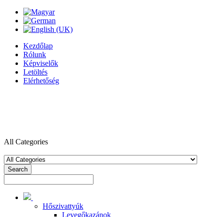
Kezdőlap
Rólunk
Képviselők
Letöltés
Elérhetőség
All Categories
Search
Hőszivattyúk
Levegőkazánok