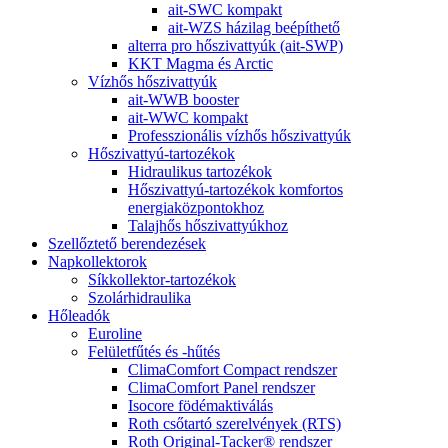
ait-SWC kompakt
ait-WZS házilag beépíthető
alterra pro hőszivattyúk (ait-SWP)
KKT Magma és Arctic
Vízhős hőszivattyúk
ait-WWB booster
ait-WWC kompakt
Professzionális vízhős hőszivattyúk
Hőszivattyú-tartozékok
Hidraulikus tartozékok
Hőszivattyú-tartozékok komfortos
energiaközpontokhoz
Talajhős hőszivattyúkhoz
Szellőztető berendezések
Napkollektorok
Síkkollektor-tartozékok
Szolárhidraulika
Hőleadók
Euroline
Felületfűtés és -hűtés
ClimaComfort Compact rendszer
ClimaComfort Panel rendszer
Isocore födémaktiválás
Roth csőtartó szerelvények (RTS)
Roth Original-Tacker® rendszer