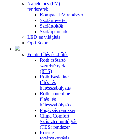
Napelemes (PV)
rendszerek
Kompact PV rendszer
Szolárinverter
Szolártöltők
Szolárpanelok
LED-es világítás
Opti Solar
Felületfűtés és -hűtés
Roth csőtartó
szerelvények
(RTS)
Roth Basicline
fűtés- és
hűtésszabályzás
Roth Touchline
fűtés- és
hűtésszabályzás
Pogácsás rendszer
Clima Comfort
Száraztechnológiás
(TBS) rendszer
Isocore
födémaktiválás