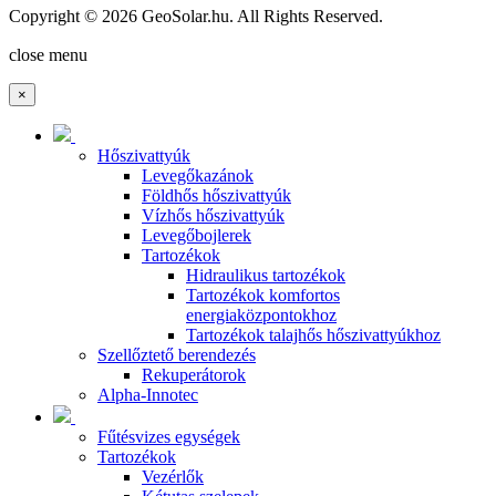
Copyright © 2026 GeoSolar.hu. All Rights Reserved.
Joomla! 3 Templates
close menu
×
Hőszivattyúk
Levegőkazánok
Földhős hőszivattyúk
Vízhős hőszivattyúk
Levegőbojlerek
Tartozékok
Hidraulikus tartozékok
Tartozékok komfortos
energiaközpontokhoz
Tartozékok talajhős hőszivattyúkhoz
Szellőztető berendezés
Rekuperátorok
Alpha-Innotec
Fűtésvizes egységek
Tartozékok
Vezérlők