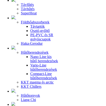
Távfűtés
Távhűtés
SuperHeat
Földhőabszorberek
Távtartók
Osztó-gyűjtő
PE-PVC és SR
golyóscsapok
Haka-Gerodur
Hűtőberendezések
Nano Line kis
hűtő berendezések
Vario-Line
hűtőberendezések
Compact-Line
hűtőberendezések
KKT magma és arctic
KKT Chillers
Hűtőtornyok
Liang Chi