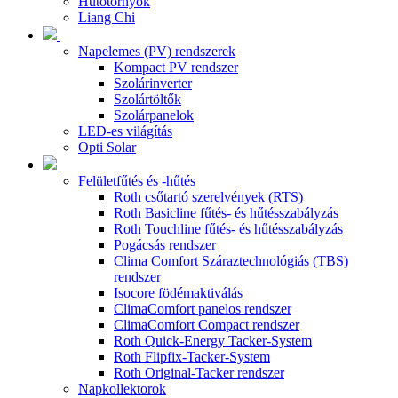
Hűtőtornyok
Liang Chi
Napelemes (PV) rendszerek
Kompact PV rendszer
Szolárinverter
Szolártöltők
Szolárpanelok
LED-es világítás
Opti Solar
Felületfűtés és -hűtés
Roth csőtartó szerelvények (RTS)
Roth Basicline fűtés- és hűtésszabályzás
Roth Touchline fűtés- és hűtésszabályzás
Pogácsás rendszer
Clima Comfort Száraztechnológiás (TBS)
rendszer
Isocore födémaktiválás
ClimaComfort panelos rendszer
ClimaComfort Compact rendszer
Roth Quick-Energy Tacker-System
Roth Flipfix-Tacker-System
Roth Original-Tacker rendszer
Napkollektorok