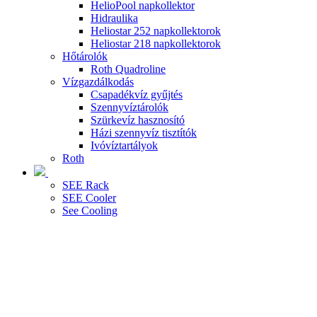
HelioPool napkollektor
Hidraulika
Heliostar 252 napkollektorok
Heliostar 218 napkollektorok
Hőtárolók
Roth Quadroline
Vízgazdálkodás
Csapadékvíz gyűjtés
Szennyvíztárolók
Szürkevíz hasznosító
Házi szennyvíz tisztítók
Ivóvíztartályok
Roth
SEE Rack
SEE Cooler
See Cooling