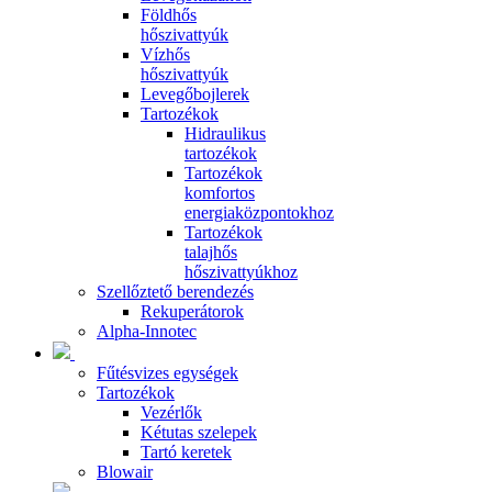
Földhős
hőszivattyúk
Vízhős
hőszivattyúk
Levegőbojlerek
Tartozékok
Hidraulikus
tartozékok
Tartozékok
komfortos
energiaközpontokhoz
Tartozékok
talajhős
hőszivattyúkhoz
Szellőztető berendezés
Rekuperátorok
Alpha-Innotec
Fűtésvizes egységek
Tartozékok
Vezérlők
Kétutas szelepek
Tartó keretek
Blowair