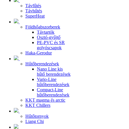
Távfűtés
Távhűtés
SuperHeat
Földhőabszorberek
Távtartók
Osztó-gyűjtő
PE-PVC és SR
golyóscsapok
Haka-Gerodur
Hűtőberendezések
Nano Line kis
hűtő berendezések
Vario-Line
hűtőberendezések
Compact-Line
hűtőberendezések
KKT magma és arctic
KKT Chillers
Hűtőtornyok
Liang Chi