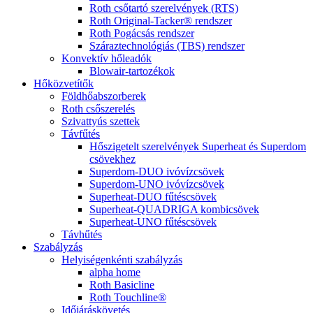
Roth csőtartó szerelvények (RTS)
Roth Original-Tacker® rendszer
Roth Pogácsás rendszer
Száraztechnológiás (TBS) rendszer
Konvektív hőleadók
Blowair-tartozékok
Hőközvetítők
Földhőabszorberek
Roth csőszerelés
Szivattyús szettek
Távfűtés
Hőszigetelt szerelvények Superheat és Superdom
csövekhez
Superdom-DUO ivóvízcsövek
Superdom-UNO ivóvízcsövek
Superheat-DUO fűtéscsövek
Superheat-QUADRIGA kombicsövek
Superheat-UNO fűtéscsövek
Távhűtés
Szabályzás
Helyiségenkénti szabályzás
alpha home
Roth Basicline
Roth Touchline®
Időjáráskövetés