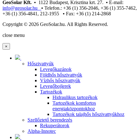
GeoSolar Kft. •
1122 Budapest, Krisztina krt. 27.
•
E-mail:
info@geosolar.hu
•
Telefon.: +36 (1) 356-2046, +36 (1) 355-7462,
+36 (1) 356-4841, 212-1955
•
Fax: +36 (1) 214-2868
Copyright © 2026 GeoSolar.hu. All Rights Reserved.
Joomla! 3 Templates
close menu
×
Hőszivattyúk
Levegőkazánok
Földhős hőszivattyúk
Vízhős hőszivattyúk
Levegőbojlerek
Tartozékok
Hidraulikus tartozékok
Tartozékok komfortos
energiaközpontokhoz
Tartozékok talajhős hőszivattyúkhoz
Szellőztető berendezés
Rekuperátorok
Alpha-Innotec