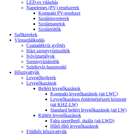
LED-es világítás
Napelemes (PV) rendszerek
Kompakt PV-rendszer
Szolárinverterek
Szolárpanelok
Szolártöltők
Szélkerekek
Vízgazdálkodás
Csapadékvíz gyűjtés
Házi szennyvíztisztítók
Ivóvíztartályok
Szennyvíztárolók
Szürkevíz-hasznosító
Hőszivattyúk
Levegőbojlerek
Levegőkazánok
Beltéri levegőkazánok
Kompakt levegőkazánok (ait LWC)
Levegőkazános épületgépészeti központ
(ait KHZ-LW)
Standard beltéri levegőkazánok (ait LW)
Kültéri levegőkazánok
Falra szerelhető, duális (ait-LWD)
Hűtő-fűtő levegőkazánok
Földhős hőszivattyúk