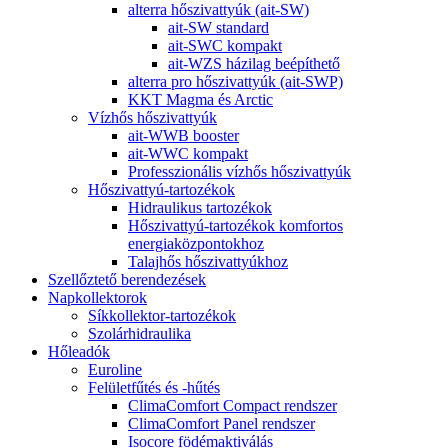
alterra hőszivattyúk (ait-SW)
ait-SW standard
ait-SWC kompakt
ait-WZS házilag beépíthető
alterra pro hőszivattyúk (ait-SWP)
KKT Magma és Arctic
Vízhős hőszivattyúk
ait-WWB booster
ait-WWC kompakt
Professzionális vízhős hőszivattyúk
Hőszivattyú-tartozékok
Hidraulikus tartozékok
Hőszivattyú-tartozékok komfortos
energiaközpontokhoz
Talajhős hőszivattyúkhoz
Szellőztető berendezések
Napkollektorok
Síkkollektor-tartozékok
Szolárhidraulika
Hőleadók
Euroline
Felületfűtés és -hűtés
ClimaComfort Compact rendszer
ClimaComfort Panel rendszer
Isocore födémaktiválás