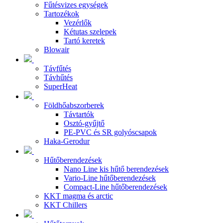
Fűtésvizes egységek
Tartozékok
Vezérlők
Kétutas szelepek
Tartó keretek
Blowair
Távfűtés
Távhűtés
SuperHeat
Földhőabszorberek
Távtartók
Osztó-gyűjtő
PE-PVC és SR golyóscsapok
Haka-Gerodur
Hűtőberendezések
Nano Line kis hűtő berendezések
Vario-Line hűtőberendezések
Compact-Line hűtőberendezések
KKT magma és arctic
KKT Chillers