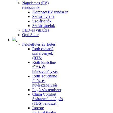
Napelemes (PV)
rendszerek
Kompact PV rendszer
Szolárinverter
Szolártöltők
Szolárpanelok
LED-es világítás
Opti Solar
Felületfűtés és -hűtés
Roth csőtartó
szerelvények
(RTS)
Roth Basicline
fűtés- és
hűtésszabályzás
Roth Touchline
fűtés- és
hűtésszabályzás
Pogácsás rendszer
Clima Comfort
Száraztechnológiás
(TBS) rendszer
Isocore
födémaktiválás