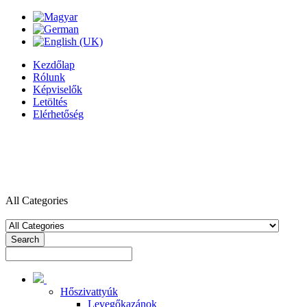
Kezdőlap
Rólunk
Képviselők
Letöltés
Elérhetőség
All Categories
Search
Hőszivattyúk
Levegőkazánok