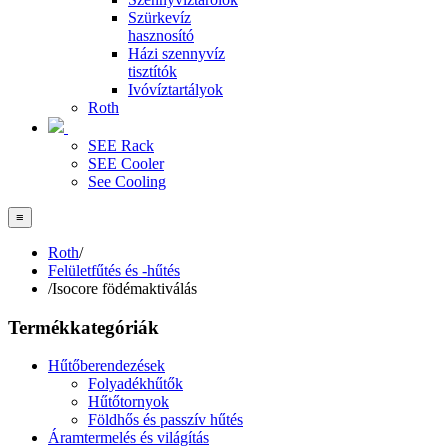
Szürkevíz
hasznosító
Házi szennyvíz
tisztítók
Ivóvíztartályok
Roth
SEE Rack
SEE Cooler
See Cooling
≡
Roth
/
Felületfűtés és -hűtés
/
Isocore födémaktiválás
Termékkategóriák
Hűtőberendezések
Folyadékhűtők
Hűtőtornyok
Földhős és passzív hűtés
Áramtermelés és világítás