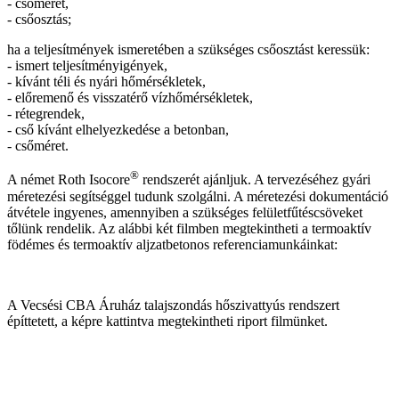
- csőméret,
- csőosztás;
ha a teljesítmények ismeretében a szükséges csőosztást keressük:
- ismert teljesítményigények,
- kívánt téli és nyári hőmérsékletek,
- előremenő és visszatérő vízhőmérsékletek,
- rétegrendek,
- cső kívánt elhelyezkedése a betonban,
- csőméret.
®
A német Roth Isocore
rendszerét ajánljuk. A tervezéséhez gyári
méretezési segítséggel tudunk szolgálni. A méretezési dokumentáció
átvétele ingyenes, amennyiben a szükséges felületfűtéscsöveket
tőlünk rendelik. Az alábbi két filmben megtekintheti a termoaktív
födémes és termoaktív aljzatbetonos referenciamunkáinkat:
A Vecsési CBA Áruház talajszondás hőszivattyús rendszert
építtetett, a képre kattintva megtekintheti riport filmünket.