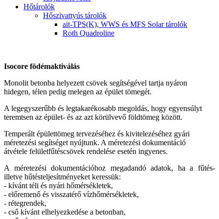
Hőtárolók
Hőszivattyús tárolók
ait-TPS(K), WWS és MFS Solar tárolók
Roth Quadroline
Isocore födémaktiválás
Monolit betonba helyezett csövek segítségével tartja nyáron
hidegen, télen pedig melegen az épület tömegét.
A legegyszerűbb és legtakarékosabb megoldás, hogy egyensúlyt
teremtsen az épület- és az azt körülvevő földtömeg között.
Temperált épülettömeg tervezéséhez és kivitelezéséhez gyári
méretezési segítséget nyújtunk. A méretezési dokumentáció
átvétele felületfűtéscsövek rendelése esetén ingyenes.
A méretezési dokumentációhoz megadandó adatok, ha a fűtés-
illetve hűtésteljesítményeket keressük:
- kívánt téli és nyári hőmérsékletek,
- előremenő és visszatérő vízhőmérsékletek,
- rétegrendek,
- cső kívánt elhelyezkedése a betonban,