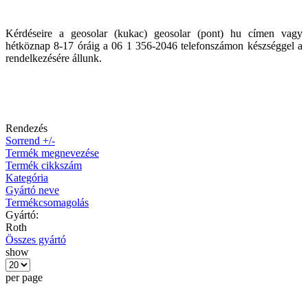
Kérdéseire a geosolar (kukac) geosolar (pont) hu címen vagy
hétköznap 8-17 óráig a 06 1 356-2046 telefonszámon készséggel a
rendelkezésére állunk.
Rendezés
Sorrend +/-
Termék megnevezése
Termék cikkszám
Kategória
Gyártó neve
Termékcsomagolás
Gyártó:
Roth
Összes gyártó
show
per page