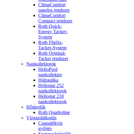
ClimaComfort
panelos rendszer
ClimaComfort
Compact rendszer
Roth Quick-
Energy Tacker-
System
Roth Flipfix-
Tacker-System
Roth Original-
Tacker rendszer
Napkollektorok
HelioPool
napkollektor
Hidraulika
Heliostar 252
napkollektorok
Heliostar 218
napkollektorok
Hőtárolók
Roth Quadroline
Vízgazdálkodás
Csapadékvíz
gyűjtés
Szennyvíztárolók