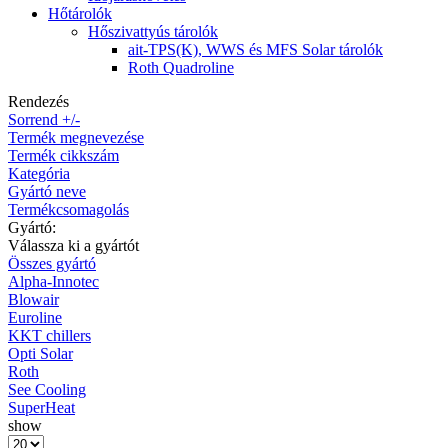
Hőtárolók
Hőszivattyús tárolók
ait-TPS(K), WWS és MFS Solar tárolók
Roth Quadroline
Rendezés
Sorrend +/-
Termék megnevezése
Termék cikkszám
Kategória
Gyártó neve
Termékcsomagolás
Gyártó:
Válassza ki a gyártót
Összes gyártó
Alpha-Innotec
Blowair
Euroline
KKT chillers
Opti Solar
Roth
See Cooling
SuperHeat
show