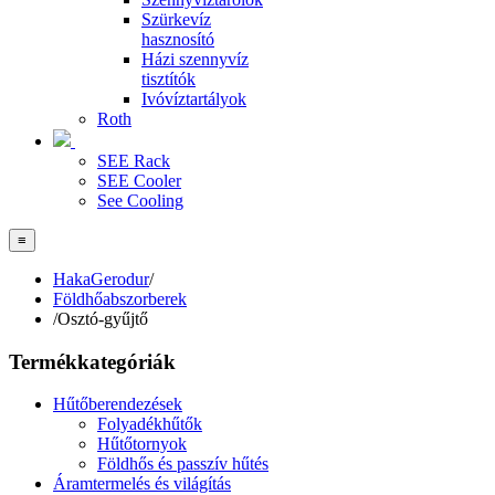
Szürkevíz
hasznosító
Házi szennyvíz
tisztítók
Ivóvíztartályok
Roth
SEE Rack
SEE Cooler
See Cooling
≡
HakaGerodur
/
Földhőabszorberek
/
Osztó-gyűjtő
Termékkategóriák
Hűtőberendezések
Folyadékhűtők
Hűtőtornyok
Földhős és passzív hűtés
Áramtermelés és világítás