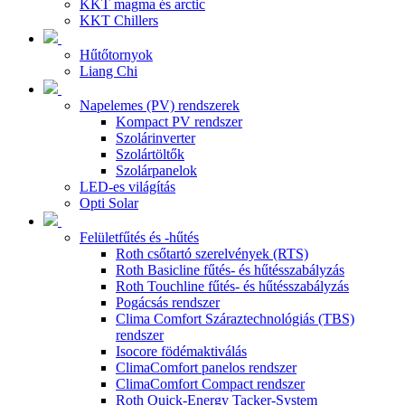
KKT magma és arctic
KKT Chillers
Hűtőtornyok
Liang Chi
Napelemes (PV) rendszerek
Kompact PV rendszer
Szolárinverter
Szolártöltők
Szolárpanelok
LED-es világítás
Opti Solar
Felületfűtés és -hűtés
Roth csőtartó szerelvények (RTS)
Roth Basicline fűtés- és hűtésszabályzás
Roth Touchline fűtés- és hűtésszabályzás
Pogácsás rendszer
Clima Comfort Száraztechnológiás (TBS)
rendszer
Isocore födémaktiválás
ClimaComfort panelos rendszer
ClimaComfort Compact rendszer
Roth Quick-Energy Tacker-System