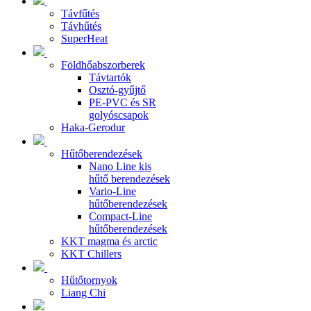
Távfűtés
Távhűtés
SuperHeat
Földhőabszorberek
Távtartók
Osztó-gyűjtő
PE-PVC és SR
golyóscsapok
Haka-Gerodur
Hűtőberendezések
Nano Line kis
hűtő berendezések
Vario-Line
hűtőberendezések
Compact-Line
hűtőberendezések
KKT magma és arctic
KKT Chillers
Hűtőtornyok
Liang Chi