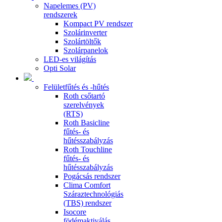
Napelemes (PV)
rendszerek
Kompact PV rendszer
Szolárinverter
Szolártöltők
Szolárpanelok
LED-es világítás
Opti Solar
Felületfűtés és -hűtés
Roth csőtartó
szerelvények
(RTS)
Roth Basicline
fűtés- és
hűtésszabályzás
Roth Touchline
fűtés- és
hűtésszabályzás
Pogácsás rendszer
Clima Comfort
Száraztechnológiás
(TBS) rendszer
Isocore
födémaktiválás