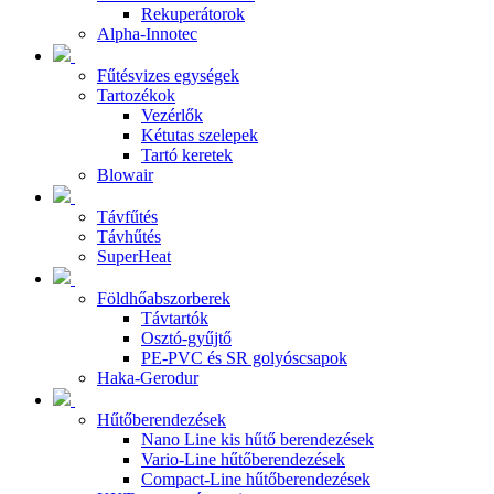
Rekuperátorok
Alpha-Innotec
Fűtésvizes egységek
Tartozékok
Vezérlők
Kétutas szelepek
Tartó keretek
Blowair
Távfűtés
Távhűtés
SuperHeat
Földhőabszorberek
Távtartók
Osztó-gyűjtő
PE-PVC és SR golyóscsapok
Haka-Gerodur
Hűtőberendezések
Nano Line kis hűtő berendezések
Vario-Line hűtőberendezések
Compact-Line hűtőberendezések