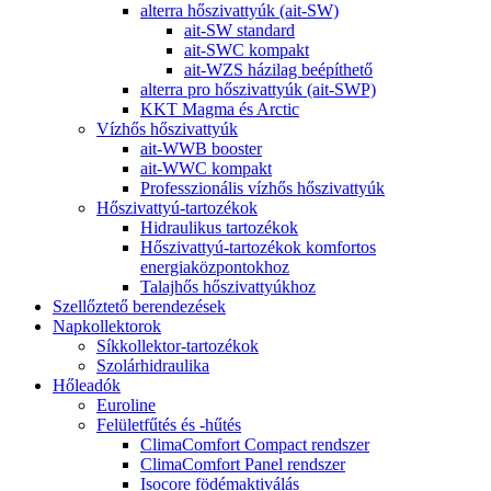
alterra hőszivattyúk (ait-SW)
ait-SW standard
ait-SWC kompakt
ait-WZS házilag beépíthető
alterra pro hőszivattyúk (ait-SWP)
KKT Magma és Arctic
Vízhős hőszivattyúk
ait-WWB booster
ait-WWC kompakt
Professzionális vízhős hőszivattyúk
Hőszivattyú-tartozékok
Hidraulikus tartozékok
Hőszivattyú-tartozékok komfortos
energiaközpontokhoz
Talajhős hőszivattyúkhoz
Szellőztető berendezések
Napkollektorok
Síkkollektor-tartozékok
Szolárhidraulika
Hőleadók
Euroline
Felületfűtés és -hűtés
ClimaComfort Compact rendszer
ClimaComfort Panel rendszer
Isocore födémaktiválás