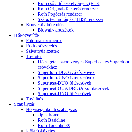
Roth csőtartó szerelvények (RTS)
Roth Original-Tacker® rendszer
Roth Pogácsás rendszer
Száraztechnológiás (TBS) rendszer
Konvektív hőleadók
Blowair-tartozékok
Hőközvetítők
Földhőabszorberek
Roth csőszerelés
Szivattyús szettek
Távfűtés
Hőszigetelt szerelvények Superheat és Superdom
csövekhez
Superdom-DUO ivóvízcsövek
Superdom-UNO ivóvízcsövek
Superheat-DUO fűtéscsövek
Superheat-QUADRIGA kombicsövek
Superheat-UNO fűtéscsövek
Távhűtés
Szabályzás
Helyiségenkénti szabályzás
alpha home
Roth Basicline
Roth Touchline®
Időjáráskövetés