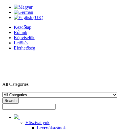
Kezdőlap
Rólunk
Képviselők
Letöltés
Elérhetőség
All Categories
Search
Hőszivattyúk
Levegőkazánok