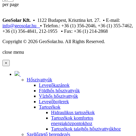
per page
GeoSolar Kft. •
1122 Budapest, Krisztina krt. 27.
•
E-mail:
info@geosolar.hu
•
Telefon.: +36 (1) 356-2046, +36 (1) 355-7462,
+36 (1) 356-4841, 212-1955
•
Fax: +36 (1) 214-2868
Copyright © 2026 GeoSolar.hu. All Rights Reserved.
Joomla! 3 Templates
close menu
×
Hőszivattyúk
Levegőkazánok
Földhős hőszivattyúk
Vízhős hőszivattyúk
Levegőbojlerek
Tartozékok
Hidraulikus tartozékok
Tartozékok komfortos
energiaközpontokhoz
Tartozékok talajhős hőszivattyúkhoz
Szellőztető berendezés