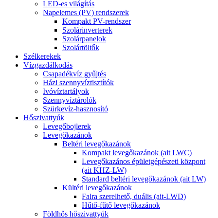
LED-es világítás
Napelemes (PV) rendszerek
Kompakt PV-rendszer
Szolárinverterek
Szolárpanelok
Szolártöltők
Szélkerekek
Vízgazdálkodás
Csapadékvíz gyűjtés
Házi szennyvíztisztítók
Ivóvíztartályok
Szennyvíztárolók
Szürkevíz-hasznosító
Hőszivattyúk
Levegőbojlerek
Levegőkazánok
Beltéri levegőkazánok
Kompakt levegőkazánok (ait LWC)
Levegőkazános épületgépészeti központ
(ait KHZ-LW)
Standard beltéri levegőkazánok (ait LW)
Kültéri levegőkazánok
Falra szerelhető, duális (ait-LWD)
Hűtő-fűtő levegőkazánok
Földhős hőszivattyúk