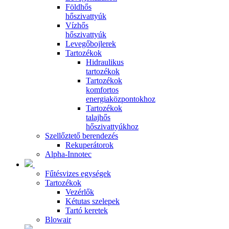
Földhős
hőszivattyúk
Vízhős
hőszivattyúk
Levegőbojlerek
Tartozékok
Hidraulikus
tartozékok
Tartozékok
komfortos
energiaközpontokhoz
Tartozékok
talajhős
hőszivattyúkhoz
Szellőztető berendezés
Rekuperátorok
Alpha-Innotec
Fűtésvizes egységek
Tartozékok
Vezérlők
Kétutas szelepek
Tartó keretek
Blowair