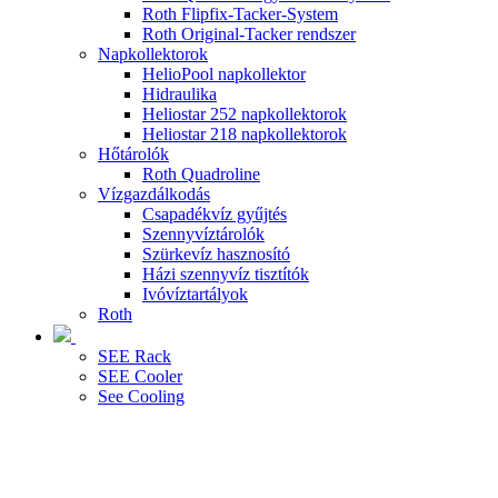
Roth Flipfix-Tacker-System
Roth Original-Tacker rendszer
Napkollektorok
HelioPool napkollektor
Hidraulika
Heliostar 252 napkollektorok
Heliostar 218 napkollektorok
Hőtárolók
Roth Quadroline
Vízgazdálkodás
Csapadékvíz gyűjtés
Szennyvíztárolók
Szürkevíz hasznosító
Házi szennyvíz tisztítók
Ivóvíztartályok
Roth
SEE Rack
SEE Cooler
See Cooling