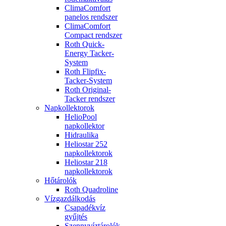
ClimaComfort
panelos rendszer
ClimaComfort
Compact rendszer
Roth Quick-
Energy Tacker-
System
Roth Flipfix-
Tacker-System
Roth Original-
Tacker rendszer
Napkollektorok
HelioPool
napkollektor
Hidraulika
Heliostar 252
napkollektorok
Heliostar 218
napkollektorok
Hőtárolók
Roth Quadroline
Vízgazdálkodás
Csapadékvíz
gyűjtés
Szennyvíztárolók