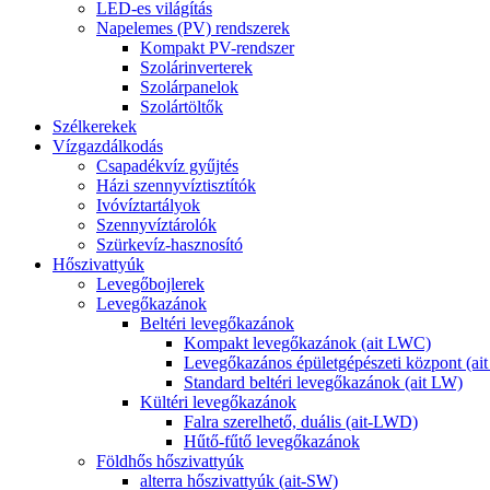
LED-es világítás
Napelemes (PV) rendszerek
Kompakt PV-rendszer
Szolárinverterek
Szolárpanelok
Szolártöltők
Szélkerekek
Vízgazdálkodás
Csapadékvíz gyűjtés
Házi szennyvíztisztítók
Ivóvíztartályok
Szennyvíztárolók
Szürkevíz-hasznosító
Hőszivattyúk
Levegőbojlerek
Levegőkazánok
Beltéri levegőkazánok
Kompakt levegőkazánok (ait LWC)
Levegőkazános épületgépészeti központ (a
Standard beltéri levegőkazánok (ait LW)
Kültéri levegőkazánok
Falra szerelhető, duális (ait-LWD)
Hűtő-fűtő levegőkazánok
Földhős hőszivattyúk
alterra hőszivattyúk (ait-SW)