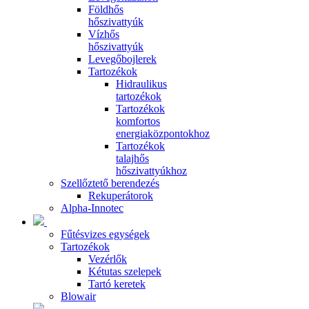
Földhős
hőszivattyúk
Vízhős
hőszivattyúk
Levegőbojlerek
Tartozékok
Hidraulikus
tartozékok
Tartozékok
komfortos
energiaközpontokhoz
Tartozékok
talajhős
hőszivattyúkhoz
Szellőztető berendezés
Rekuperátorok
Alpha-Innotec
Fűtésvizes egységek
Tartozékok
Vezérlők
Kétutas szelepek
Tartó keretek
Blowair