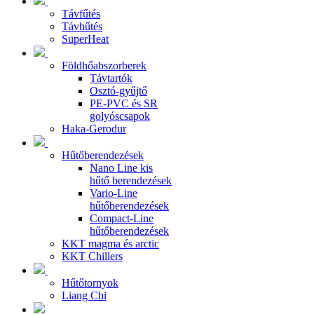
Távfűtés
Távhűtés
SuperHeat
Földhőabszorberek
Távtartók
Osztó-gyűjtő
PE-PVC és SR
golyóscsapok
Haka-Gerodur
Hűtőberendezések
Nano Line kis
hűtő berendezések
Vario-Line
hűtőberendezések
Compact-Line
hűtőberendezések
KKT magma és arctic
KKT Chillers
Hűtőtornyok
Liang Chi