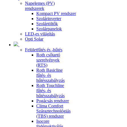
Napelemes (PV)
rendszerek
Kompact PV rendszer
Szolárinverter
Szolártöltők
Szolárpanelok
LED-es világítás
Opti Solar
Felületfűtés és -hűtés
Roth csőtartó
szerelvények
(RTS)
Roth Basicline
fűtés- és
hűtésszabályzás
Roth Touchline
fűtés- és
hűtésszabályzás
Pogácsás rendszer
Clima Comfort
Száraztechnológiás
(TBS) rendszer
Isocore
födémaktiválás