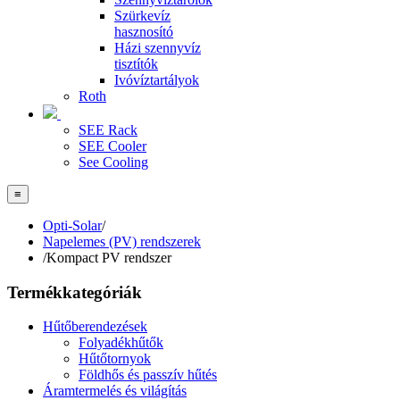
Szürkevíz
hasznosító
Házi szennyvíz
tisztítók
Ivóvíztartályok
Roth
SEE Rack
SEE Cooler
See Cooling
≡
Opti-Solar
/
Napelemes (PV) rendszerek
/
Kompact PV rendszer
Termékkategóriák
Hűtőberendezések
Folyadékhűtők
Hűtőtornyok
Földhős és passzív hűtés
Áramtermelés és világítás