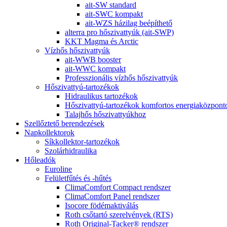
ait-SW standard
ait-SWC kompakt
ait-WZS házilag beépíthető
alterra pro hőszivattyúk (ait-SWP)
KKT Magma és Arctic
Vízhős hőszivattyúk
ait-WWB booster
ait-WWC kompakt
Professzionális vízhős hőszivattyúk
Hőszivattyú-tartozékok
Hidraulikus tartozékok
Hőszivattyú-tartozékok komfortos energiaközpon
Talajhős hőszivattyúkhoz
Szellőztető berendezések
Napkollektorok
Síkkollektor-tartozékok
Szolárhidraulika
Hőleadók
Euroline
Felületfűtés és -hűtés
ClimaComfort Compact rendszer
ClimaComfort Panel rendszer
Isocore födémaktiválás
Roth csőtartó szerelvények (RTS)
Roth Original-Tacker® rendszer