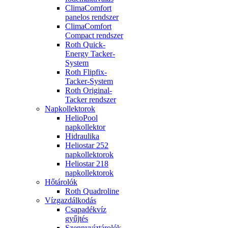
ClimaComfort
panelos rendszer
ClimaComfort
Compact rendszer
Roth Quick-
Energy Tacker-
System
Roth Flipfix-
Tacker-System
Roth Original-
Tacker rendszer
Napkollektorok
HelioPool
napkollektor
Hidraulika
Heliostar 252
napkollektorok
Heliostar 218
napkollektorok
Hőtárolók
Roth Quadroline
Vízgazdálkodás
Csapadékvíz
gyűjtés
Szennyvíztárolók