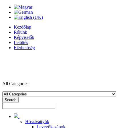
Kezdőlap
Rólunk
Képviselők
Letöltés
Elérhetőség
All Categories
Search
Hőszivattyúk
Levegőkazánok