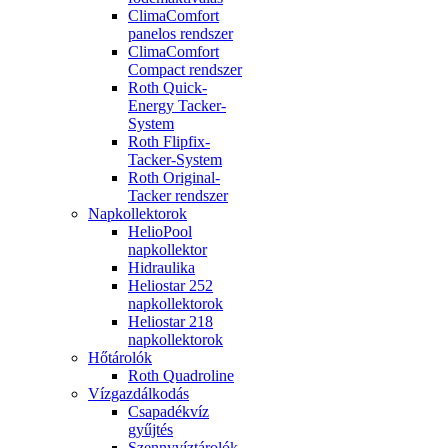
ClimaComfort
panelos rendszer
ClimaComfort
Compact rendszer
Roth Quick-
Energy Tacker-
System
Roth Flipfix-
Tacker-System
Roth Original-
Tacker rendszer
Napkollektorok
HelioPool
napkollektor
Hidraulika
Heliostar 252
napkollektorok
Heliostar 218
napkollektorok
Hőtárolók
Roth Quadroline
Vízgazdálkodás
Csapadékvíz
gyűjtés
Szennyvíztárolók