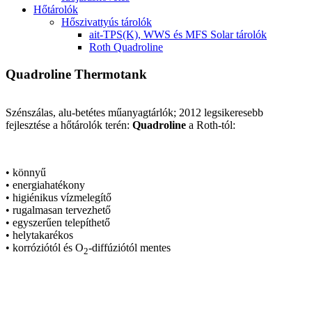
Hőtárolók
Hőszivattyús tárolók
ait-TPS(K), WWS és MFS Solar tárolók
Roth Quadroline
Quadroline Thermotank
Szénszálas, alu-betétes műanyagtárlók; 2012 legsikeresebb
fejlesztése a hőtárolók terén:
Quadroline
a Roth-tól:
• könnyű
• energiahatékony
• higiénikus vízmelegítő
• rugalmasan tervezhető
• egyszerűen telepíthető
• helytakarékos
• korróziótól és O
-diffúziótól mentes
2