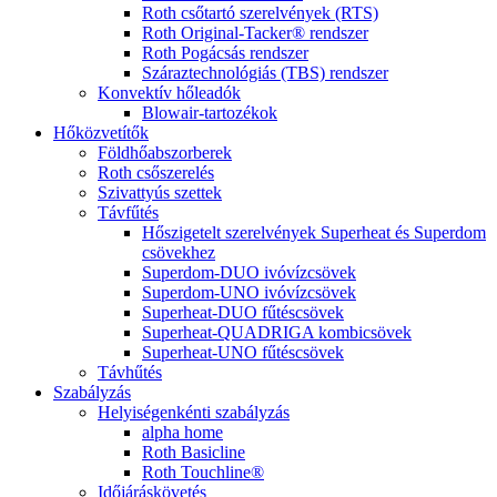
Roth csőtartó szerelvények (RTS)
Roth Original-Tacker® rendszer
Roth Pogácsás rendszer
Száraztechnológiás (TBS) rendszer
Konvektív hőleadók
Blowair-tartozékok
Hőközvetítők
Földhőabszorberek
Roth csőszerelés
Szivattyús szettek
Távfűtés
Hőszigetelt szerelvények Superheat és Superdom
csövekhez
Superdom-DUO ivóvízcsövek
Superdom-UNO ivóvízcsövek
Superheat-DUO fűtéscsövek
Superheat-QUADRIGA kombicsövek
Superheat-UNO fűtéscsövek
Távhűtés
Szabályzás
Helyiségenkénti szabályzás
alpha home
Roth Basicline
Roth Touchline®
Időjáráskövetés