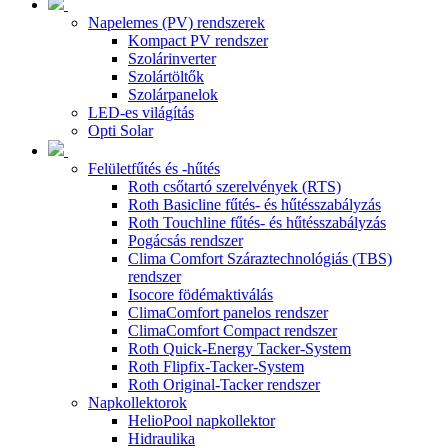
Napelemes (PV) rendszerek
Kompact PV rendszer
Szolárinverter
Szolártöltők
Szolárpanelok
LED-es világítás
Opti Solar
Felületfűtés és -hűtés
Roth csőtartó szerelvények (RTS)
Roth Basicline fűtés- és hűtésszabályzás
Roth Touchline fűtés- és hűtésszabályzás
Pogácsás rendszer
Clima Comfort Száraztechnológiás (TBS)
rendszer
Isocore födémaktiválás
ClimaComfort panelos rendszer
ClimaComfort Compact rendszer
Roth Quick-Energy Tacker-System
Roth Flipfix-Tacker-System
Roth Original-Tacker rendszer
Napkollektorok
HelioPool napkollektor
Hidraulika