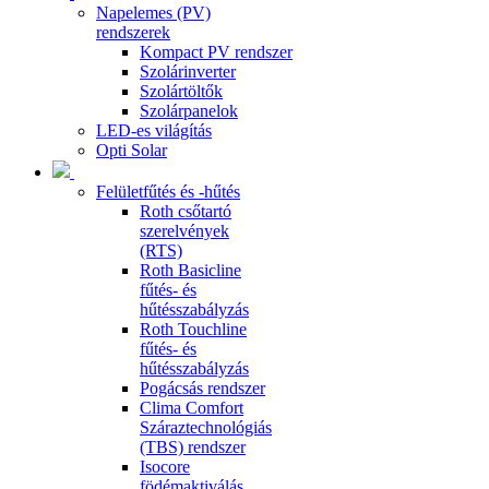
Napelemes (PV)
rendszerek
Kompact PV rendszer
Szolárinverter
Szolártöltők
Szolárpanelok
LED-es világítás
Opti Solar
Felületfűtés és -hűtés
Roth csőtartó
szerelvények
(RTS)
Roth Basicline
fűtés- és
hűtésszabályzás
Roth Touchline
fűtés- és
hűtésszabályzás
Pogácsás rendszer
Clima Comfort
Száraztechnológiás
(TBS) rendszer
Isocore
födémaktiválás