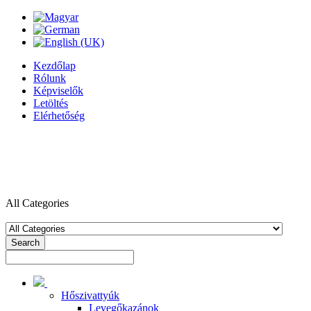
Kezdőlap
Rólunk
Képviselők
Letöltés
Elérhetőség
All Categories
Search
Hőszivattyúk
Levegőkazánok