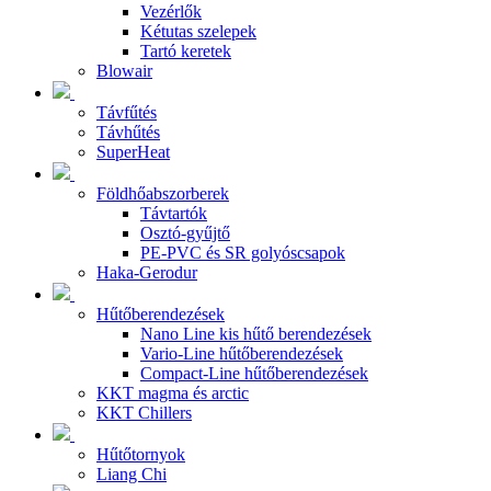
Vezérlők
Kétutas szelepek
Tartó keretek
Blowair
Távfűtés
Távhűtés
SuperHeat
Földhőabszorberek
Távtartók
Osztó-gyűjtő
PE-PVC és SR golyóscsapok
Haka-Gerodur
Hűtőberendezések
Nano Line kis hűtő berendezések
Vario-Line hűtőberendezések
Compact-Line hűtőberendezések
KKT magma és arctic
KKT Chillers
Hűtőtornyok
Liang Chi