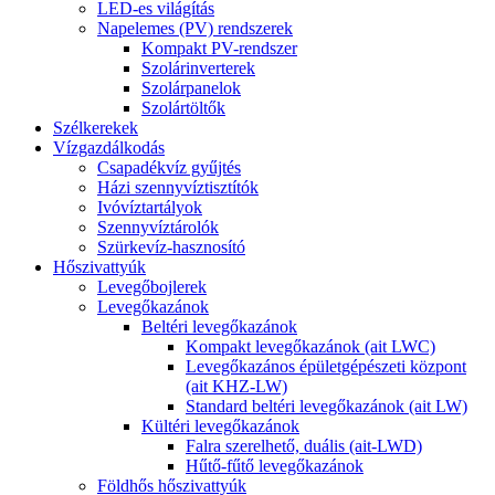
LED-es világítás
Napelemes (PV) rendszerek
Kompakt PV-rendszer
Szolárinverterek
Szolárpanelok
Szolártöltők
Szélkerekek
Vízgazdálkodás
Csapadékvíz gyűjtés
Házi szennyvíztisztítók
Ivóvíztartályok
Szennyvíztárolók
Szürkevíz-hasznosító
Hőszivattyúk
Levegőbojlerek
Levegőkazánok
Beltéri levegőkazánok
Kompakt levegőkazánok (ait LWC)
Levegőkazános épületgépészeti központ
(ait KHZ-LW)
Standard beltéri levegőkazánok (ait LW)
Kültéri levegőkazánok
Falra szerelhető, duális (ait-LWD)
Hűtő-fűtő levegőkazánok
Földhős hőszivattyúk