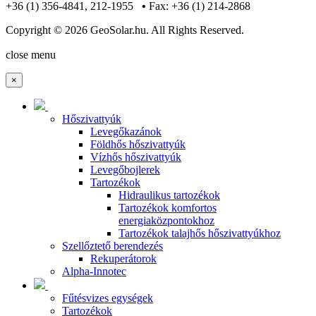
+36 (1) 356-4841, 212-1955
•
Fax: +36 (1) 214-2868
Copyright © 2026 GeoSolar.hu. All Rights Reserved.
Joomla! 3 Templates
close menu
×
Hőszivattyúk
Levegőkazánok
Földhős hőszivattyúk
Vízhős hőszivattyúk
Levegőbojlerek
Tartozékok
Hidraulikus tartozékok
Tartozékok komfortos
energiaközpontokhoz
Tartozékok talajhős hőszivattyúkhoz
Szellőztető berendezés
Rekuperátorok
Alpha-Innotec
Fűtésvizes egységek
Tartozékok