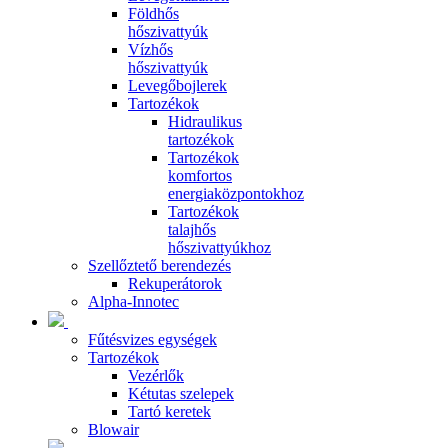
Földhős
hőszivattyúk
Vízhős
hőszivattyúk
Levegőbojlerek
Tartozékok
Hidraulikus
tartozékok
Tartozékok
komfortos
energiaközpontokhoz
Tartozékok
talajhős
hőszivattyúkhoz
Szellőztető berendezés
Rekuperátorok
Alpha-Innotec
Fűtésvizes egységek
Tartozékok
Vezérlők
Kétutas szelepek
Tartó keretek
Blowair