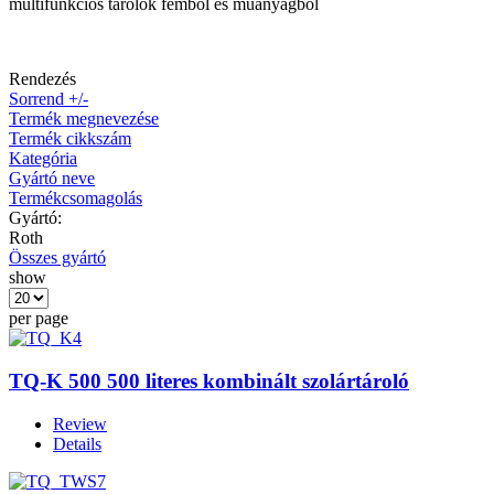
multifunkciós tárolók fémből és műanyagból
Rendezés
Sorrend +/-
Termék megnevezése
Termék cikkszám
Kategória
Gyártó neve
Termékcsomagolás
Gyártó:
Roth
Összes gyártó
show
per page
TQ-K 500 500 literes kombinált szolártároló
Review
Details