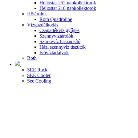
Heliostar 252 napkollektorok
Heliostar 218 napkollektorok
Hőtárolók
Roth Quadroline
Vízgazdálkodás
Csapadékvíz gyűjtés
Szennyvíztárolók
Szürkevíz hasznosító
Házi szennyvíz tisztítók
Ivóvíztartályok
Roth
SEE Rack
SEE Cooler
See Cooling