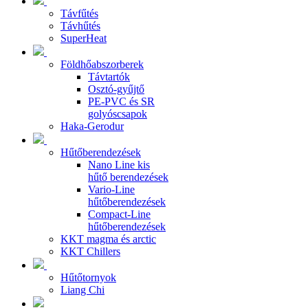
Távfűtés
Távhűtés
SuperHeat
Földhőabszorberek
Távtartók
Osztó-gyűjtő
PE-PVC és SR
golyóscsapok
Haka-Gerodur
Hűtőberendezések
Nano Line kis
hűtő berendezések
Vario-Line
hűtőberendezések
Compact-Line
hűtőberendezések
KKT magma és arctic
KKT Chillers
Hűtőtornyok
Liang Chi