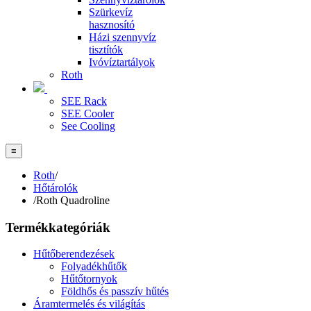
Szürkevíz
hasznosító
Házi szennyvíz
tisztítók
Ivóvíztartályok
Roth
SEE Rack
SEE Cooler
See Cooling
≡
Roth
/
Hőtárolók
/
Roth Quadroline
Termékkategóriák
Hűtőberendezések
Folyadékhűtők
Hűtőtornyok
Földhős és passzív hűtés
Áramtermelés és világítás