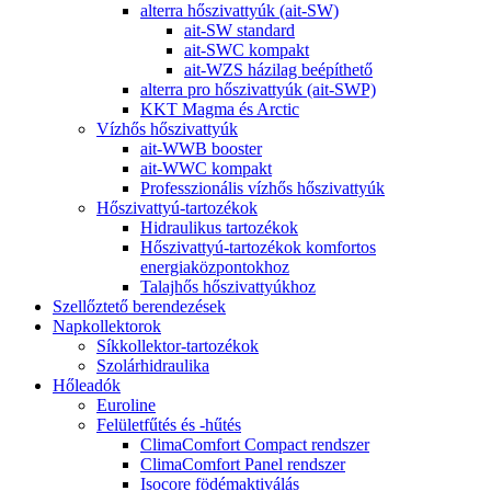
alterra hőszivattyúk (ait-SW)
ait-SW standard
ait-SWC kompakt
ait-WZS házilag beépíthető
alterra pro hőszivattyúk (ait-SWP)
KKT Magma és Arctic
Vízhős hőszivattyúk
ait-WWB booster
ait-WWC kompakt
Professzionális vízhős hőszivattyúk
Hőszivattyú-tartozékok
Hidraulikus tartozékok
Hőszivattyú-tartozékok komfortos
energiaközpontokhoz
Talajhős hőszivattyúkhoz
Szellőztető berendezések
Napkollektorok
Síkkollektor-tartozékok
Szolárhidraulika
Hőleadók
Euroline
Felületfűtés és -hűtés
ClimaComfort Compact rendszer
ClimaComfort Panel rendszer
Isocore födémaktiválás