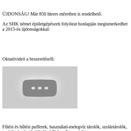
ÚJDONSÁG! Már 850 literes méretben is rendelhető.
Az SHK német épületgépészeti folyóirat honlapján megismerkedhet
a 2015-ös újdonságokkal:
Oktatóvideó a beszerelésről:
Fűtési és hűtési pufferek, használati-melegvíz tárolók, szolártárolók,