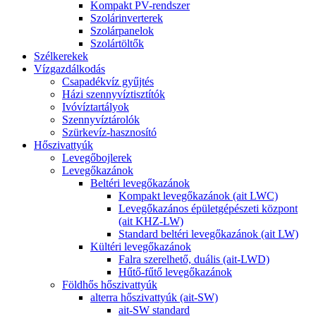
Kompakt PV-rendszer
Szolárinverterek
Szolárpanelok
Szolártöltők
Szélkerekek
Vízgazdálkodás
Csapadékvíz gyűjtés
Házi szennyvíztisztítók
Ivóvíztartályok
Szennyvíztárolók
Szürkevíz-hasznosító
Hőszivattyúk
Levegőbojlerek
Levegőkazánok
Beltéri levegőkazánok
Kompakt levegőkazánok (ait LWC)
Levegőkazános épületgépészeti központ
(ait KHZ-LW)
Standard beltéri levegőkazánok (ait LW)
Kültéri levegőkazánok
Falra szerelhető, duális (ait-LWD)
Hűtő-fűtő levegőkazánok
Földhős hőszivattyúk
alterra hőszivattyúk (ait-SW)
ait-SW standard