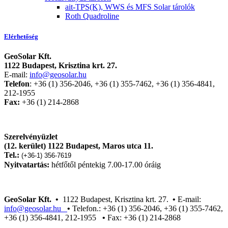
ait-TPS(K), WWS és MFS Solar tárolók
Roth Quadroline
Elérhetőség
GeoSolar Kft.
1122 Budapest, Krisztina krt. 27.
E-mail:
info@geosolar.hu
Telefon
: +36 (1) 356-2046, +36 (1) 355-7462, +36 (1) 356-4841,
212-1955
Fax:
+36 (1) 214-2868
Szerelvényüzlet
(12. kerület) 1122 Budapest, Maros utca 11.
Tel.:
(+36-1) 356-7619
Nyitvatartás:
hétfőtől péntekig 7.00-17.00 óráig
GeoSolar Kft. •
1122 Budapest, Krisztina krt. 27.
•
E-mail:
info@geosolar.hu
•
Telefon.: +36 (1) 356-2046, +36 (1) 355-7462,
+36 (1) 356-4841, 212-1955
•
Fax: +36 (1) 214-2868