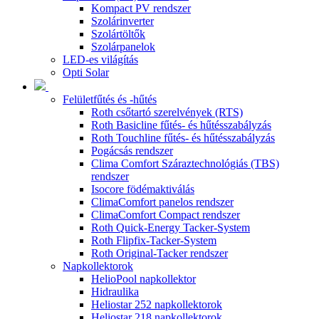
Kompact PV rendszer
Szolárinverter
Szolártöltők
Szolárpanelok
LED-es világítás
Opti Solar
Felületfűtés és -hűtés
Roth csőtartó szerelvények (RTS)
Roth Basicline fűtés- és hűtésszabályzás
Roth Touchline fűtés- és hűtésszabályzás
Pogácsás rendszer
Clima Comfort Száraztechnológiás (TBS)
rendszer
Isocore födémaktiválás
ClimaComfort panelos rendszer
ClimaComfort Compact rendszer
Roth Quick-Energy Tacker-System
Roth Flipfix-Tacker-System
Roth Original-Tacker rendszer
Napkollektorok
HelioPool napkollektor
Hidraulika
Heliostar 252 napkollektorok
Heliostar 218 napkollektorok