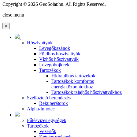
Copyright © 2026 GeoSolar.hu. All Rights Reserved.
Joomla! 3 Templates
close menu
×
Hőszivattyúk
Levegőkazánok
Földhős hőszivattyúk
Vízhős hőszivattyúk
Levegőbojlerek
Tartozékok
Hidraulikus tartozékok
Tartozékok komfortos
energiaközpontokhoz
Tartozékok talajhős hőszivattyúkhoz
Szellőztető berendezés
Rekuperátorok
Alpha-Innotec
Fűtésvizes egységek
Tartozékok
Vezérlők
Kétutas szelepek