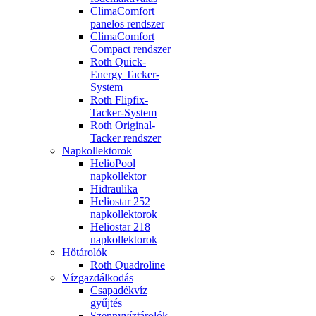
ClimaComfort
panelos rendszer
ClimaComfort
Compact rendszer
Roth Quick-
Energy Tacker-
System
Roth Flipfix-
Tacker-System
Roth Original-
Tacker rendszer
Napkollektorok
HelioPool
napkollektor
Hidraulika
Heliostar 252
napkollektorok
Heliostar 218
napkollektorok
Hőtárolók
Roth Quadroline
Vízgazdálkodás
Csapadékvíz
gyűjtés
Szennyvíztárolók