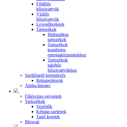
Földhős
hőszivattyúk
Vízhős
hőszivattyúk
Levegőbojlerek
Tartozékok
Hidraulikus
tartozékok
Tartozékok
komfortos
energiaközpontokhoz
Tartozékok
talajhős
hőszivattyúkhoz
Szellőztető berendezés
Rekuperátorok
Alpha-Innotec
Fűtésvizes egységek
Tartozékok
Vezérlők
Kétutas szelepek
Tartó keretek
Blowair