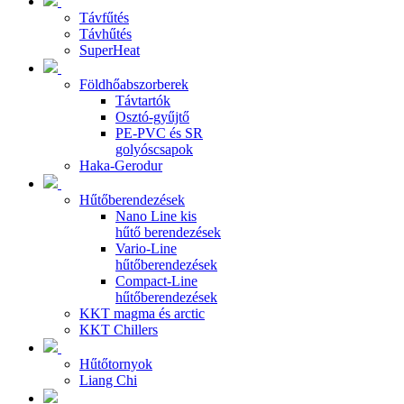
Távfűtés
Távhűtés
SuperHeat
Földhőabszorberek
Távtartók
Osztó-gyűjtő
PE-PVC és SR
golyóscsapok
Haka-Gerodur
Hűtőberendezések
Nano Line kis
hűtő berendezések
Vario-Line
hűtőberendezések
Compact-Line
hűtőberendezések
KKT magma és arctic
KKT Chillers
Hűtőtornyok
Liang Chi