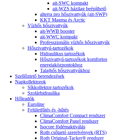
ait-SWC kompakt
ait-WZS házilag beépíthető
alterra pro hőszivattyúk (ait-SWP)
KKT Magma és Arctic
Vízhős hőszivattyúk
ait-WWB booster
ait-WWC kompakt
Professzionális vízhős hőszivattyúk
Hőszivattyú-tartozékok
Hidraulikus tartozékok
Hőszivattyú-tartozékok komfortos
energiaközpontokhoz
Talajhős hőszivattyúkhoz
Szellőztető berendezések
Napkollektorok
Síkkollektor-tartozékok
Szolárhidraulika
Hőleadók
Euroline
Felületfűtés és -hűtés
ClimaComfort Compact rendszer
ClimaComfort Panel rendszer
Isocore födémaktiválás
Roth csőtartó szerelvények (RTS)
Roth Original-Tacker® rendszer