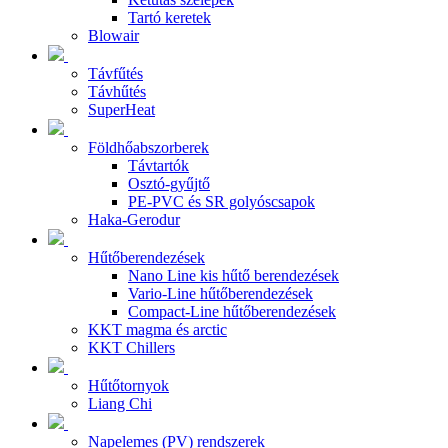
Tartó keretek
Blowair
Távfűtés
Távhűtés
SuperHeat
Földhőabszorberek
Távtartók
Osztó-gyűjtő
PE-PVC és SR golyóscsapok
Haka-Gerodur
Hűtőberendezések
Nano Line kis hűtő berendezések
Vario-Line hűtőberendezések
Compact-Line hűtőberendezések
KKT magma és arctic
KKT Chillers
Hűtőtornyok
Liang Chi
Napelemes (PV) rendszerek