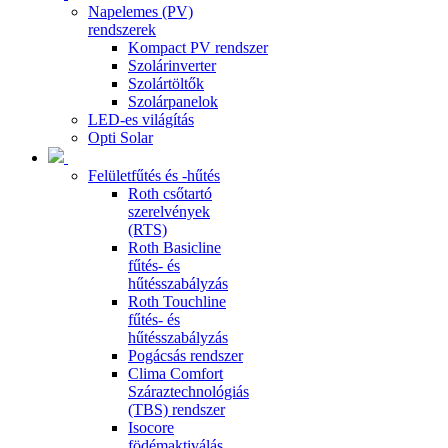
Napelemes (PV)
rendszerek
Kompact PV rendszer
Szolárinverter
Szolártöltők
Szolárpanelok
LED-es világítás
Opti Solar
Felületfűtés és -hűtés
Roth csőtartó
szerelvények
(RTS)
Roth Basicline
fűtés- és
hűtésszabályzás
Roth Touchline
fűtés- és
hűtésszabályzás
Pogácsás rendszer
Clima Comfort
Száraztechnológiás
(TBS) rendszer
Isocore
födémaktiválás