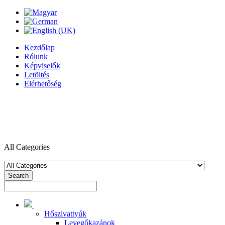
Kezdőlap
Rólunk
Képviselők
Letöltés
Elérhetőség
All Categories
Search
Hőszivattyúk
Levegőkazánok