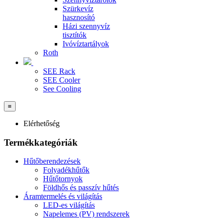
Szürkevíz
hasznosító
Házi szennyvíz
tisztítók
Ivóvíztartályok
Roth
SEE Rack
SEE Cooler
See Cooling
≡
Elérhetőség
Termékkategóriák
Hűtőberendezések
Folyadékhűtők
Hűtőtornyok
Földhős és passzív hűtés
Áramtermelés és világítás
LED-es világítás
Napelemes (PV) rendszerek