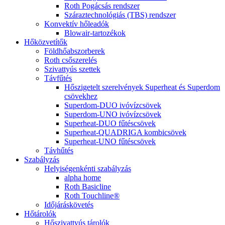
Roth Pogácsás rendszer
Száraztechnológiás (TBS) rendszer
Konvektív hőleadók
Blowair-tartozékok
Hőközvetítők
Földhőabszorberek
Roth csőszerelés
Szivattyús szettek
Távfűtés
Hőszigetelt szerelvények Superheat és Superdom
csövekhez
Superdom-DUO ivóvízcsövek
Superdom-UNO ivóvízcsövek
Superheat-DUO fűtéscsövek
Superheat-QUADRIGA kombicsövek
Superheat-UNO fűtéscsövek
Távhűtés
Szabályzás
Helyiségenkénti szabályzás
alpha home
Roth Basicline
Roth Touchline®
Időjáráskövetés
Hőtárolók
Hőszivattyús tárolók