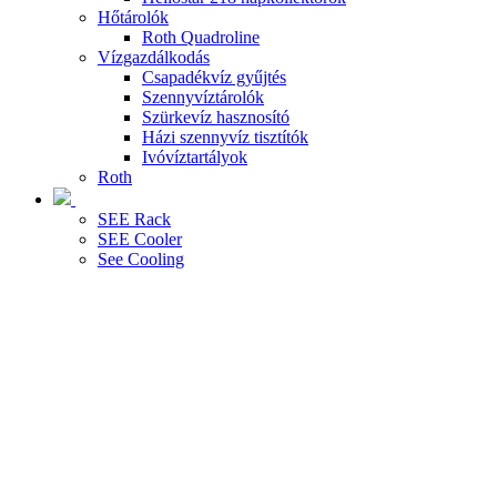
Hőtárolók
Roth Quadroline
Vízgazdálkodás
Csapadékvíz gyűjtés
Szennyvíztárolók
Szürkevíz hasznosító
Házi szennyvíz tisztítók
Ivóvíztartályok
Roth
SEE Rack
SEE Cooler
See Cooling