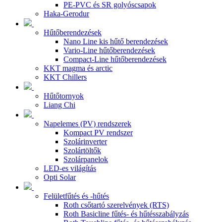
PE-PVC és SR golyóscsapok
Haka-Gerodur
Hűtőberendezések
Nano Line kis hűtő berendezések
Vario-Line hűtőberendezések
Compact-Line hűtőberendezések
KKT magma és arctic
KKT Chillers
Hűtőtornyok
Liang Chi
Napelemes (PV) rendszerek
Kompact PV rendszer
Szolárinverter
Szolártöltők
Szolárpanelok
LED-es világítás
Opti Solar
Felületfűtés és -hűtés
Roth csőtartó szerelvények (RTS)
Roth Basicline fűtés- és hűtésszabályzás