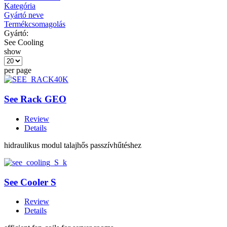
Kategória
Gyártó neve
Termékcsomagolás
Gyártó:
See Cooling
show
per page
See Rack GEO
Review
Details
hidraulikus modul talajhős passzívhűtéshez
See Cooler S
Review
Details