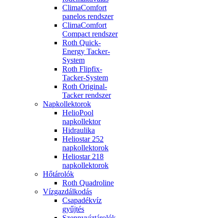
ClimaComfort
panelos rendszer
ClimaComfort
Compact rendszer
Roth Quick-
Energy Tacker-
System
Roth Flipfix-
Tacker-System
Roth Original-
Tacker rendszer
Napkollektorok
HelioPool
napkollektor
Hidraulika
Heliostar 252
napkollektorok
Heliostar 218
napkollektorok
Hőtárolók
Roth Quadroline
Vízgazdálkodás
Csapadékvíz
gyűjtés
Szennyvíztárolók