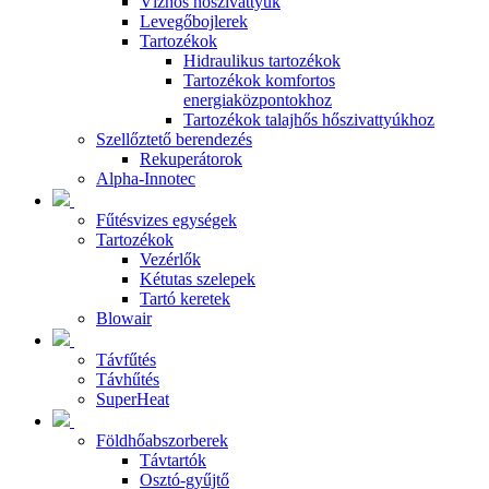
Vízhős hőszivattyúk
Levegőbojlerek
Tartozékok
Hidraulikus tartozékok
Tartozékok komfortos
energiaközpontokhoz
Tartozékok talajhős hőszivattyúkhoz
Szellőztető berendezés
Rekuperátorok
Alpha-Innotec
Fűtésvizes egységek
Tartozékok
Vezérlők
Kétutas szelepek
Tartó keretek
Blowair
Távfűtés
Távhűtés
SuperHeat
Földhőabszorberek
Távtartók
Osztó-gyűjtő