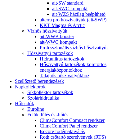
ait-SW standard
ait-SWC kompakt
ait-WZS házilag beépíthető
alterra pro hőszivattyúk (ait-SWP)
KKT Magma és Arctic
Vízhős hőszivattyúk
ait-WWB booster
ait-WWC kompakt
Professzionális vízhős hőszivattyúk
Hőszivattyú-tartozékok
Hidraulikus tartozékok
Hőszivattyú-tartozékok komfortos
energiaközpontokhoz
Talajhős hőszivattyúkhoz
Szellőztető berendezések
Napkollektorok
Síkkollektor-tartozékok
Szolárhidraulika
Hőleadók
Euroline
Felületfűtés és -hűtés
ClimaComfort Compact rendszer
ClimaComfort Panel rendszer
Isocore födémaktiválás
Roth csőtartó szerelvények (RTS)