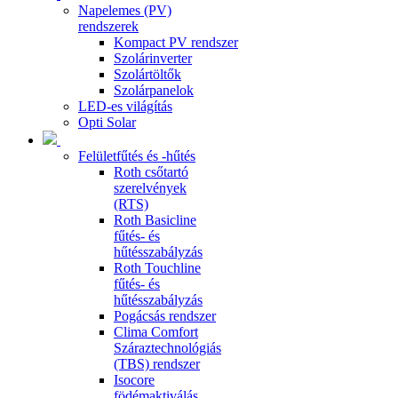
Napelemes (PV)
rendszerek
Kompact PV rendszer
Szolárinverter
Szolártöltők
Szolárpanelok
LED-es világítás
Opti Solar
Felületfűtés és -hűtés
Roth csőtartó
szerelvények
(RTS)
Roth Basicline
fűtés- és
hűtésszabályzás
Roth Touchline
fűtés- és
hűtésszabályzás
Pogácsás rendszer
Clima Comfort
Száraztechnológiás
(TBS) rendszer
Isocore
födémaktiválás