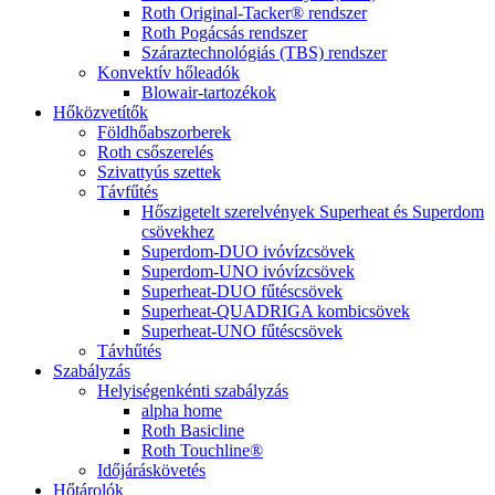
Roth Original-Tacker® rendszer
Roth Pogácsás rendszer
Száraztechnológiás (TBS) rendszer
Konvektív hőleadók
Blowair-tartozékok
Hőközvetítők
Földhőabszorberek
Roth csőszerelés
Szivattyús szettek
Távfűtés
Hőszigetelt szerelvények Superheat és Superdom
csövekhez
Superdom-DUO ivóvízcsövek
Superdom-UNO ivóvízcsövek
Superheat-DUO fűtéscsövek
Superheat-QUADRIGA kombicsövek
Superheat-UNO fűtéscsövek
Távhűtés
Szabályzás
Helyiségenkénti szabályzás
alpha home
Roth Basicline
Roth Touchline®
Időjáráskövetés
Hőtárolók