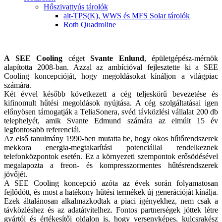
Hőszivattyús tárolók
ait-TPS(K), WWS és MFS Solar tárolók
Roth Quadroline
A SEE Cooling
céget
Svante Enlund
, épületgépész-mérnök
alapította 2008-ban. Azzal az ambícióval fejlesztette ki a SEE
Cooling koncepcióját, hogy megoldásokat kínáljon a világpiac
számára.
Két évvel később következett a cég teljeskörű bevezetése és
kifinomult hűtési megoldások nyújtása. A cég szolgáltatásai igen
előnyösen támogatják a TeliaSonera, svéd távközlési vállalat 200 db
telephelyét, amik Svante Edmund számára az elmúlt 15 év
legfontosabb referenciái.
Az első tanulmány 1990-ben mutatta be, hogy okos hűtőrendszerek
mekkora energia-megtakarítási potenciállal rendelkeznek
telefonközpontok esetén. Ez a környezeti szempontok erősödésével
megalapozta a freon- és kompresszormentes hűtésrendszerek
jövőjét.
A SEE Cooling koncepció azóta az évek során folyamatosan
fejlődött, és most a hatékony hűtési termékek új generációját kínálja.
Ezek általánosan alkalmazkodtak a piaci igényekhez, nem csak a
távközléshez és az adatátvitelhez. Fontos partnerségek jöttek létre
gyártói és értékesítői oldalon is, hogy versenyképes, kulcsrakész