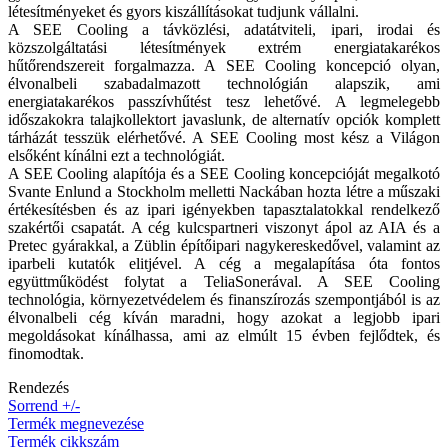
létesítményeket és gyors kiszállításokat tudjunk vállalni.
A SEE Cooling a távközlési, adatátviteli, ipari, irodai és
közszolgáltatási létesítmények extrém energiatakarékos
hűtőrendszereit forgalmazza. A SEE Cooling koncepció olyan,
élvonalbeli szabadalmazott technológián alapszik, ami
energiatakarékos passzívhűtést tesz lehetővé. A legmelegebb
időszakokra talajkollektort javaslunk, de alternatív opciók komplett
tárházát tesszük elérhetővé. A SEE Cooling most kész a Világon
elsőként kínálni ezt a technológiát.
A SEE Cooling alapítója és a SEE Cooling koncepcióját megalkotó
Svante Enlund a Stockholm melletti Nackában hozta létre a műszaki
értékesítésben és az ipari igényekben tapasztalatokkal rendelkező
szakértői csapatát. A cég kulcspartneri viszonyt ápol az AIA és a
Pretec gyárakkal, a Züblin építőipari nagykereskedővel, valamint az
iparbeli kutatók elitjével. A cég a megalapítása óta fontos
együttműködést folytat a TeliaSonerával. A SEE Cooling
technológia, környezetvédelem és finanszírozás szempontjából is az
élvonalbeli cég kíván maradni, hogy azokat a legjobb ipari
megoldásokat kínálhassa, ami az elmúlt 15 évben fejlődtek, és
finomodtak.
Rendezés
Sorrend +/-
Termék megnevezése
Termék cikkszám