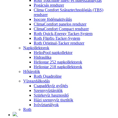
Roth Touchline fűtés- és hűtésszabályzás
Pogácsás rendszer
Clima Comfort Száraztechnológiás (TBS)
rendszer
Isocore födémaktiválás
ClimaComfort panelos rendszer
ClimaComfort Compact rendszer
Roth Quick-Energy Tacker-System
Roth Flipfix-Tacker-System
Roth Original-Tacker rendszer
Napkollektorok
HelioPool napkollektor
Hidraulika
Heliostar 252 napkollektorok
Heliostar 218 napkollektorok
Hőtárolók
Roth Quadroline
Vízgazdálkodás
Csapadékvíz gyűjtés
Szennyvíztárolók
Szürkevíz hasznosító
Házi szennyvíz tisztítók
Ivóvíztartályok
Roth