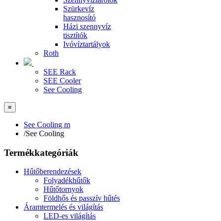
Szürkevíz
hasznosító
Házi szennyvíz
tisztítók
Ivóvíztartályok
Roth
SEE Rack
SEE Cooler
See Cooling
≡
See Cooling m
/
See Cooling
Termékkategóriák
Hűtőberendezések
Folyadékhűtők
Hűtőtornyok
Földhős és passzív hűtés
Áramtermelés és világítás
LED-es világítás