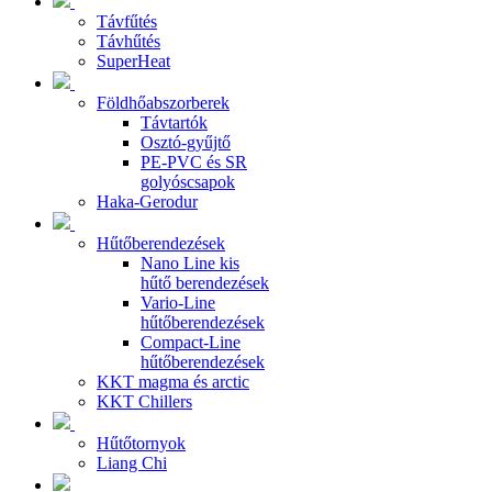
Távfűtés
Távhűtés
SuperHeat
Földhőabszorberek
Távtartók
Osztó-gyűjtő
PE-PVC és SR
golyóscsapok
Haka-Gerodur
Hűtőberendezések
Nano Line kis
hűtő berendezések
Vario-Line
hűtőberendezések
Compact-Line
hűtőberendezések
KKT magma és arctic
KKT Chillers
Hűtőtornyok
Liang Chi