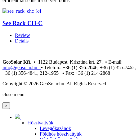
efficient fan-coils for server rooms
See Rack CH-C
Review
Details
GeoSolar Kft. •
1122 Budapest, Krisztina krt. 27.
•
E-mail:
info@geosolar.hu
•
Telefon.: +36 (1) 356-2046, +36 (1) 355-7462,
+36 (1) 356-4841, 212-1955
•
Fax: +36 (1) 214-2868
Copyright © 2026 GeoSolar.hu. All Rights Reserved.
Joomla! 3 Templates
close menu
×
Hőszivattyúk
Levegőkazánok
Földhős hőszivattyúk