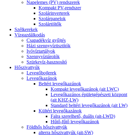
Napelemes (PV) rendszerek
Kompakt PV-rendszer
Szolárinverterek
Szolárpanelok
Szolártöltők
Szélkerekek
Vízgazdálkodás
Csapadékvíz gyűjtés
Házi szennyvíztisztítók
Ivóvíztartályok
Szennyvíztárolók
Szürkevíz-hasznosító
Hőszivattyúk
Levegőbojlerek
Levegőkazánok
Beltéri levegőkazánok
Kompakt levegőkazánok (ait LWC)
Levegőkazános épületgépészeti központ
(ait KHZ-LW)
Standard beltéri levegőkazánok (ait LW)
Kültéri levegőkazánok
Falra szerelhető, duális (ait-LWD)
Hűtő-fűtő levegőkazánok
Földhős hőszivattyúk
alterra hőszivattyúk (ait-SW)