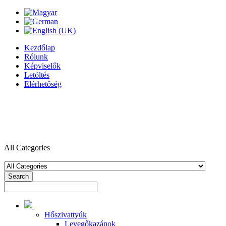
Kezdőlap
Rólunk
Képviselők
Letöltés
Elérhetőség
All Categories
Search
Hőszivattyúk
Levegőkazánok