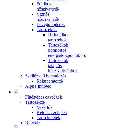
Földhős
hőszivattyúk
Vízhős
hőszivattyúk
Levegőbojlerek
Tartozékok
Hidraulikus
tartozékok
Tartozékok
komfortos
energiaközpontokhoz
Tartozékok
talajhős
hőszivattyúkhoz
Szellőztető berendezés
Rekuperátorok
Alpha-Innotec
Fűtésvizes egységek
Tartozékok
Vezérlők
Kétutas szelepek
Tartó keretek
Blowair