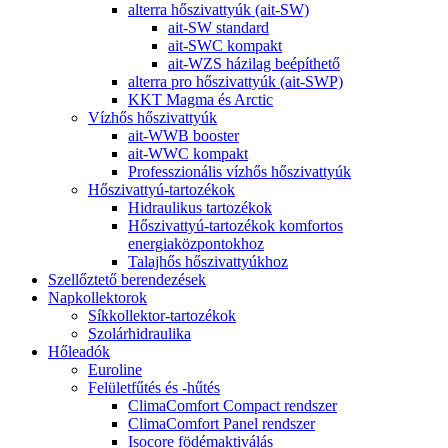
alterra hőszivattyúk (ait-SW)
ait-SW standard
ait-SWC kompakt
ait-WZS házilag beépíthető
alterra pro hőszivattyúk (ait-SWP)
KKT Magma és Arctic
Vízhős hőszivattyúk
ait-WWB booster
ait-WWC kompakt
Professzionális vízhős hőszivattyúk
Hőszivattyú-tartozékok
Hidraulikus tartozékok
Hőszivattyú-tartozékok komfortos
energiaközpontokhoz
Talajhős hőszivattyúkhoz
Szellőztető berendezések
Napkollektorok
Síkkollektor-tartozékok
Szolárhidraulika
Hőleadók
Euroline
Felületfűtés és -hűtés
ClimaComfort Compact rendszer
ClimaComfort Panel rendszer
Isocore födémaktiválás