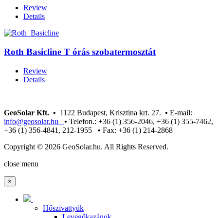
Review
Details
Roth Basicline T órás szobatermosztát
Review
Details
GeoSolar Kft. •
1122 Budapest, Krisztina krt. 27.
•
E-mail:
info@geosolar.hu
•
Telefon.: +36 (1) 356-2046, +36 (1) 355-7462,
+36 (1) 356-4841, 212-1955
•
Fax: +36 (1) 214-2868
Copyright © 2026 GeoSolar.hu. All Rights Reserved.
Joomla! 3 Templates
close menu
×
Hőszivattyúk
Levegőkazánok