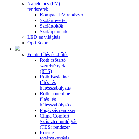
Napelemes (PV)
rendszerek
Kompact PV rendszer
Szolárinverter
Szolártöltők
Szolárpanelok
LED-es világítás
Opti Solar
Felületfűtés és -hűtés
Roth csőtartó
szerelvények
(RTS)
Roth Basicline
fűtés- és
hűtésszabályzás
Roth Touchline
fűtés- és
hűtésszabályzás
Pogácsás rendszer
Clima Comfort
Száraztechnológiás
(TBS) rendszer
Isocore
födémaktiválás