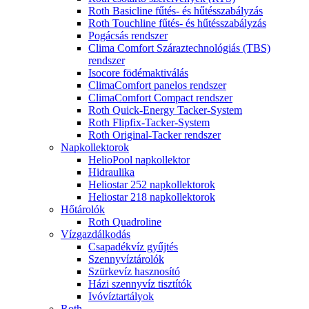
Roth Basicline fűtés- és hűtésszabályzás
Roth Touchline fűtés- és hűtésszabályzás
Pogácsás rendszer
Clima Comfort Száraztechnológiás (TBS)
rendszer
Isocore födémaktiválás
ClimaComfort panelos rendszer
ClimaComfort Compact rendszer
Roth Quick-Energy Tacker-System
Roth Flipfix-Tacker-System
Roth Original-Tacker rendszer
Napkollektorok
HelioPool napkollektor
Hidraulika
Heliostar 252 napkollektorok
Heliostar 218 napkollektorok
Hőtárolók
Roth Quadroline
Vízgazdálkodás
Csapadékvíz gyűjtés
Szennyvíztárolók
Szürkevíz hasznosító
Házi szennyvíz tisztítók
Ivóvíztartályok
Roth