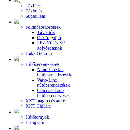
Távfűtés
Távhűtés
SuperHeat
Földhőabszorberek
Távtartók
Osztó-gyűjtő
PE-PVC és SR
golyóscsapok
Haka-Gerodur
Hűtőberendezések
Nano Line kis
hűtő berendezések
Vario-Line
hűtőberendezések
Compact-Line
hűtőberendezések
KKT magma és arctic
KKT Chillers
Hűtőtornyok
Liang Chi