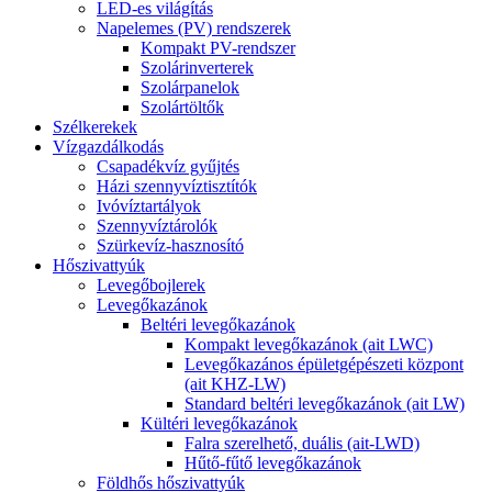
LED-es világítás
Napelemes (PV) rendszerek
Kompakt PV-rendszer
Szolárinverterek
Szolárpanelok
Szolártöltők
Szélkerekek
Vízgazdálkodás
Csapadékvíz gyűjtés
Házi szennyvíztisztítók
Ivóvíztartályok
Szennyvíztárolók
Szürkevíz-hasznosító
Hőszivattyúk
Levegőbojlerek
Levegőkazánok
Beltéri levegőkazánok
Kompakt levegőkazánok (ait LWC)
Levegőkazános épületgépészeti központ
(ait KHZ-LW)
Standard beltéri levegőkazánok (ait LW)
Kültéri levegőkazánok
Falra szerelhető, duális (ait-LWD)
Hűtő-fűtő levegőkazánok
Földhős hőszivattyúk