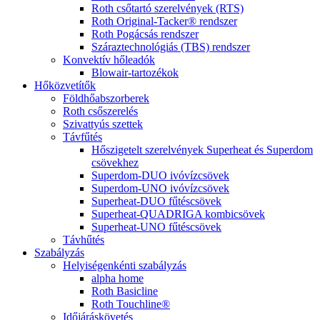
Roth csőtartó szerelvények (RTS)
Roth Original-Tacker® rendszer
Roth Pogácsás rendszer
Száraztechnológiás (TBS) rendszer
Konvektív hőleadók
Blowair-tartozékok
Hőközvetítők
Földhőabszorberek
Roth csőszerelés
Szivattyús szettek
Távfűtés
Hőszigetelt szerelvények Superheat és Superdom
csövekhez
Superdom-DUO ivóvízcsövek
Superdom-UNO ivóvízcsövek
Superheat-DUO fűtéscsövek
Superheat-QUADRIGA kombicsövek
Superheat-UNO fűtéscsövek
Távhűtés
Szabályzás
Helyiségenkénti szabályzás
alpha home
Roth Basicline
Roth Touchline®
Időjáráskövetés