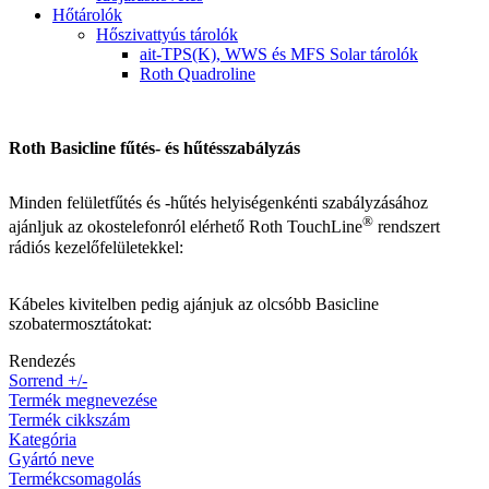
Hőtárolók
Hőszivattyús tárolók
ait-TPS(K), WWS és MFS Solar tárolók
Roth Quadroline
Roth Basicline fűtés- és hűtésszabályzás
Minden felületfűtés és -hűtés helyiségenkénti szabályzásához
®
ajánljuk az okostelefonról elérhető Roth TouchLine
rendszert
rádiós kezelőfelületekkel:
Kábeles kivitelben pedig ajánjuk az olcsóbb Basicline
szobatermosztátokat:
Rendezés
Sorrend +/-
Termék megnevezése
Termék cikkszám
Kategória
Gyártó neve
Termékcsomagolás