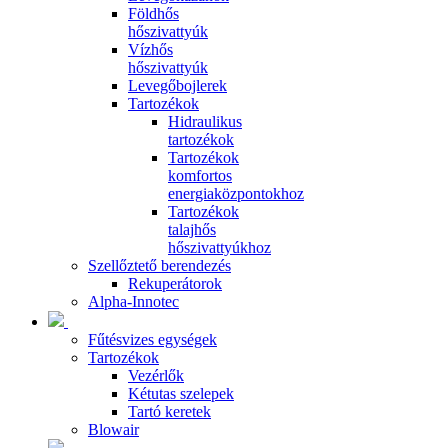
Földhős
hőszivattyúk
Vízhős
hőszivattyúk
Levegőbojlerek
Tartozékok
Hidraulikus
tartozékok
Tartozékok
komfortos
energiaközpontokhoz
Tartozékok
talajhős
hőszivattyúkhoz
Szellőztető berendezés
Rekuperátorok
Alpha-Innotec
Fűtésvizes egységek
Tartozékok
Vezérlők
Kétutas szelepek
Tartó keretek
Blowair