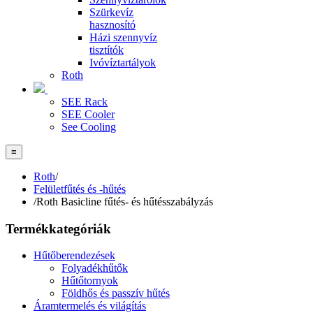
Szürkevíz
hasznosító
Házi szennyvíz
tisztítók
Ivóvíztartályok
Roth
SEE Rack
SEE Cooler
See Cooling
≡
Roth
/
Felületfűtés és -hűtés
/
Roth Basicline fűtés- és hűtésszabályzás
Termékkategóriák
Hűtőberendezések
Folyadékhűtők
Hűtőtornyok
Földhős és passzív hűtés
Áramtermelés és világítás