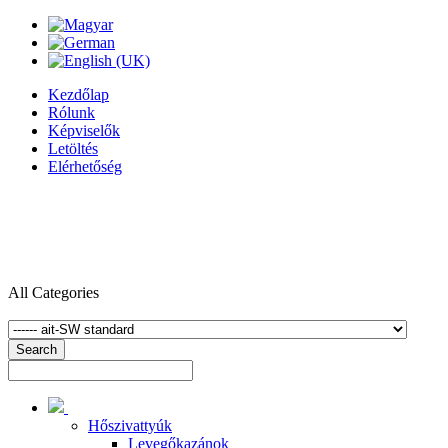
Kezdőlap
Rólunk
Képviselők
Letöltés
Elérhetőség
All Categories
Search
Hőszivattyúk
Levegőkazánok