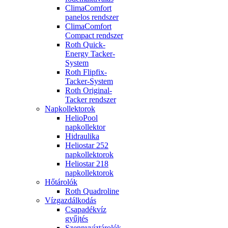
ClimaComfort
panelos rendszer
ClimaComfort
Compact rendszer
Roth Quick-
Energy Tacker-
System
Roth Flipfix-
Tacker-System
Roth Original-
Tacker rendszer
Napkollektorok
HelioPool
napkollektor
Hidraulika
Heliostar 252
napkollektorok
Heliostar 218
napkollektorok
Hőtárolók
Roth Quadroline
Vízgazdálkodás
Csapadékvíz
gyűjtés
Szennyvíztárolók