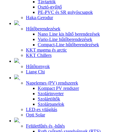
Távtartók
Osztó-gyűjtő
PE-PVC és SR golyóscsapok
Haka-Gerodur
Hűtőberendezések
Nano Line kis hűtő berendezések
Vario-Line hűtőberendezések
Compact-Line hűtőberendezések
KKT magma és arctic
KKT Chillers
Hűtőtornyok
Liang Chi
Napelemes (PV) rendszerek
Kompact PV rendszer
Szolárinverter
Szolártöltők
Szolárpanelok
LED-es világítás
Opti Solar
Felületfűtés és -hűtés
Roth csőtartó szerelvények (RTS)