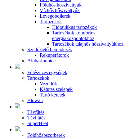
Földhős hőszivattyúk
Vízhős hőszivattyúk
Levegőbojlerek
Tartozékok
Hidraulikus tartozékok
Tartozékok komfortos
energiaközpontokhoz
Tartozékok talajhős hőszivattyúkhoz
Szellőztető berendezés
Rekuperátorok
Alpha-Innotec
Fűtésvizes egységek
Tartozékok
Vezérlők
Kétutas szelepek
Tartó keretek
Blowair
Távfűtés
Távhűtés
SuperHeat
Földhőabszorberek