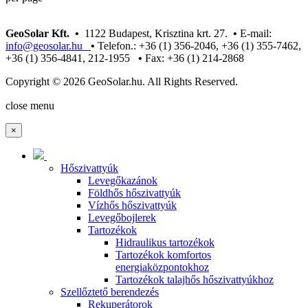
GeoSolar Kft. •
1122 Budapest, Krisztina krt. 27.
•
E-mail:
info@geosolar.hu
•
Telefon.: +36 (1) 356-2046, +36 (1) 355-7462,
+36 (1) 356-4841, 212-1955
•
Fax: +36 (1) 214-2868
Copyright © 2026 GeoSolar.hu. All Rights Reserved.
Joomla! 3 Templates
close menu
×
Hőszivattyúk
Levegőkazánok
Földhős hőszivattyúk
Vízhős hőszivattyúk
Levegőbojlerek
Tartozékok
Hidraulikus tartozékok
Tartozékok komfortos
energiaközpontokhoz
Tartozékok talajhős hőszivattyúkhoz
Szellőztető berendezés
Rekuperátorok