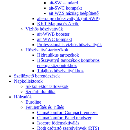
ait-SW standard
ait-SWC kompakt
ait-WZS házilag beépíthető
alterra pro hőszivattyúk (ait-SWP)
KKT Magma és Arctic
Vízhős hőszivattyúk
ait-WWB booster
ait-WWC kompakt
Professzionális vízhős hőszivattyúk
Hőszivattyú-tartozékok
Hidraulikus tartozékok
Hőszivattyú-tartozékok komfortos
energiaközpontokhoz
Talajhős hőszivattyúkhoz
Szellőztető berendezések
Napkollektorok
Síkkollektor-tartozékok
Szolárhidraulika
Hőleadók
Euroline
Felületfűtés és -hűtés
ClimaComfort Compact rendszer
ClimaComfort Panel rendszer
Isocore födémaktiválás
Roth csőtartó szerelvények (RTS)