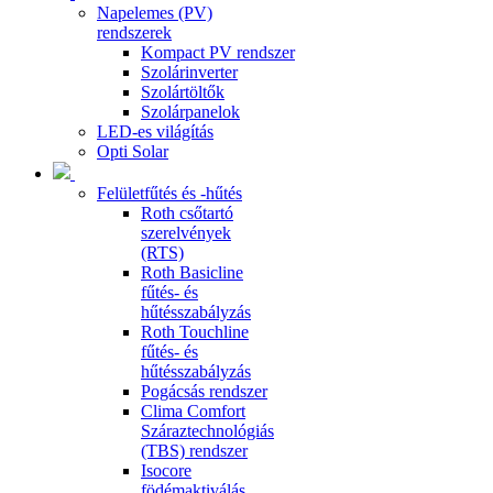
Napelemes (PV)
rendszerek
Kompact PV rendszer
Szolárinverter
Szolártöltők
Szolárpanelok
LED-es világítás
Opti Solar
Felületfűtés és -hűtés
Roth csőtartó
szerelvények
(RTS)
Roth Basicline
fűtés- és
hűtésszabályzás
Roth Touchline
fűtés- és
hűtésszabályzás
Pogácsás rendszer
Clima Comfort
Száraztechnológiás
(TBS) rendszer
Isocore
födémaktiválás