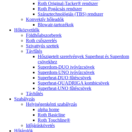
Roth Original-Tacker® rendszer
Roth Pogácsás rendszer
Száraztechnológiás (TBS) rendszer
Konvektív hőleadók
Blowair-tartozékok
Hőközvetítők
Földhőabszorberek
Roth csőszerelés
Szivattyús szettek
Távfűtés
Hőszigetelt szerelvények Superheat és Superdom
csövekhez
Superdom-DUO ivóvízcsövek
Superdom-UNO ivóvízcsövek
Superheat-DUO fűtéscsövek
Superheat-QUADRIGA kombicsövek
Superheat-UNO fűtéscsövek
Távhűtés
Szabályzás
Helyiségenkénti szabályzás
alpha home
Roth Basicline
Roth Touchline®
Időjáráskövetés
Hőtárolók