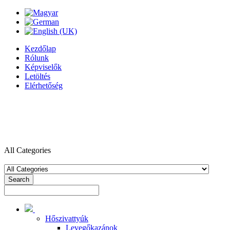
Kezdőlap
Rólunk
Képviselők
Letöltés
Elérhetőség
All Categories
Search
Hőszivattyúk
Levegőkazánok