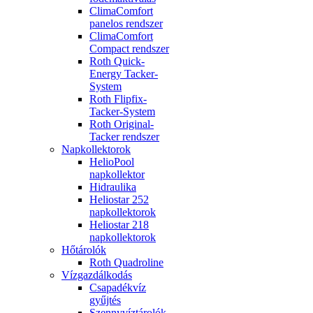
ClimaComfort
panelos rendszer
ClimaComfort
Compact rendszer
Roth Quick-
Energy Tacker-
System
Roth Flipfix-
Tacker-System
Roth Original-
Tacker rendszer
Napkollektorok
HelioPool
napkollektor
Hidraulika
Heliostar 252
napkollektorok
Heliostar 218
napkollektorok
Hőtárolók
Roth Quadroline
Vízgazdálkodás
Csapadékvíz
gyűjtés
Szennyvíztárolók