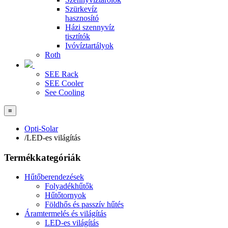
Szürkevíz
hasznosító
Házi szennyvíz
tisztítók
Ivóvíztartályok
Roth
SEE Rack
SEE Cooler
See Cooling
≡
Opti-Solar
/
LED-es világítás
Termékkategóriák
Hűtőberendezések
Folyadékhűtők
Hűtőtornyok
Földhős és passzív hűtés
Áramtermelés és világítás
LED-es világítás