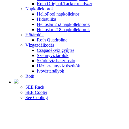
Roth Original-Tacker rendszer
Napkollektorok
HelioPool napkollektor
Hidraulika
Heliostar 252 napkollektorok
Heliostar 218 napkollektorok
Hőtárolók
Roth Quadroline
Vízgazdálkodás
Csapadékvíz gyűjtés
Szennyvíztárolók
Szürkevíz hasznosító
Házi szennyvíz tisztítók
Ivóvíztartályok
Roth
SEE Rack
SEE Cooler
See Cooling