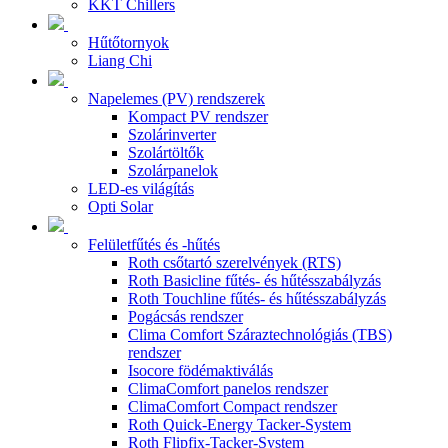
KKT Chillers
Hűtőtornyok
Liang Chi
Napelemes (PV) rendszerek
Kompact PV rendszer
Szolárinverter
Szolártöltők
Szolárpanelok
LED-es világítás
Opti Solar
Felületfűtés és -hűtés
Roth csőtartó szerelvények (RTS)
Roth Basicline fűtés- és hűtésszabályzás
Roth Touchline fűtés- és hűtésszabályzás
Pogácsás rendszer
Clima Comfort Száraztechnológiás (TBS)
rendszer
Isocore födémaktiválás
ClimaComfort panelos rendszer
ClimaComfort Compact rendszer
Roth Quick-Energy Tacker-System
Roth Flipfix-Tacker-System