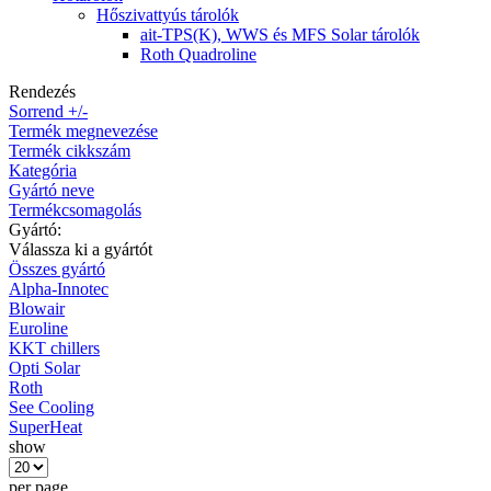
Hőszivattyús tárolók
ait-TPS(K), WWS és MFS Solar tárolók
Roth Quadroline
Rendezés
Sorrend +/-
Termék megnevezése
Termék cikkszám
Kategória
Gyártó neve
Termékcsomagolás
Gyártó:
Válassza ki a gyártót
Összes gyártó
Alpha-Innotec
Blowair
Euroline
KKT chillers
Opti Solar
Roth
See Cooling
SuperHeat
show
per page