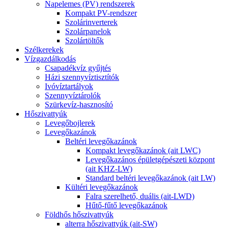
Napelemes (PV) rendszerek
Kompakt PV-rendszer
Szolárinverterek
Szolárpanelok
Szolártöltők
Szélkerekek
Vízgazdálkodás
Csapadékvíz gyűjtés
Házi szennyvíztisztítók
Ivóvíztartályok
Szennyvíztárolók
Szürkevíz-hasznosító
Hőszivattyúk
Levegőbojlerek
Levegőkazánok
Beltéri levegőkazánok
Kompakt levegőkazánok (ait LWC)
Levegőkazános épületgépészeti központ
(ait KHZ-LW)
Standard beltéri levegőkazánok (ait LW)
Kültéri levegőkazánok
Falra szerelhető, duális (ait-LWD)
Hűtő-fűtő levegőkazánok
Földhős hőszivattyúk
alterra hőszivattyúk (ait-SW)