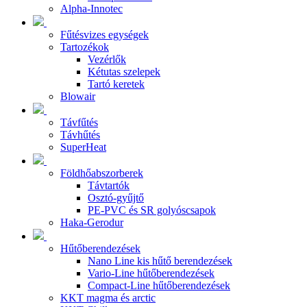
Alpha-Innotec
Fűtésvizes egységek
Tartozékok
Vezérlők
Kétutas szelepek
Tartó keretek
Blowair
Távfűtés
Távhűtés
SuperHeat
Földhőabszorberek
Távtartók
Osztó-gyűjtő
PE-PVC és SR golyóscsapok
Haka-Gerodur
Hűtőberendezések
Nano Line kis hűtő berendezések
Vario-Line hűtőberendezések
Compact-Line hűtőberendezések
KKT magma és arctic