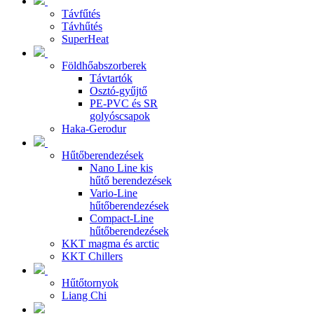
Távfűtés
Távhűtés
SuperHeat
Földhőabszorberek
Távtartók
Osztó-gyűjtő
PE-PVC és SR
golyóscsapok
Haka-Gerodur
Hűtőberendezések
Nano Line kis
hűtő berendezések
Vario-Line
hűtőberendezések
Compact-Line
hűtőberendezések
KKT magma és arctic
KKT Chillers
Hűtőtornyok
Liang Chi