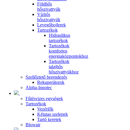
Földhős
hőszivattyúk
Vízhős
hőszivattyúk
Levegőbojlerek
Tartozékok
Hidraulikus
tartozékok
Tartozékok
komfortos
energiaközpontokhoz
Tartozékok
talajhős
hőszivattyúkhoz
Szellőztető berendezés
Rekuperátorok
Alpha-Innotec
Fűtésvizes egységek
Tartozékok
Vezérlők
Kétutas szelepek
Tartó keretek
Blowair